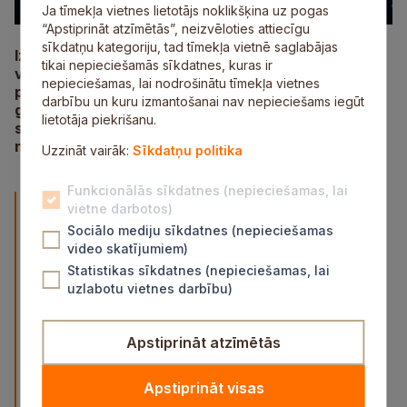
Ja tīmekļa vietnes lietotājs noklikšķina uz pogas
“Apstiprināt atzīmētās”, neizvēloties attiecīgu
sīkdatņu kategoriju, tad tīmekļa vietnē saglabājas
Izglītība ir pamats mūsu kopienas nākotnei – tā
tikai nepieciešamās sīkdatnes, kuras ir
veido jaunās paaudzes zināšanas, vērtības un
nepieciešamas, lai nodrošinātu tīmekļa vietnes
prasmes. Tieši tādēļ Siguldas novada pašvaldība ik
darbību un kuru izmantošanai nav nepieciešams iegūt
gadu godina tos cilvēkus un organizācijas, kuri ar
lietotāja piekrišanu.
savu darbu, aizrautību un sirdsdegsmi bagātina
novada izglītības vidi.
Uzzināt vairāk:
Sīkdatņu politika
Funkcionālās sīkdatnes (nepieciešamas, lai
“Pedagogi, atbalsta personāls, izglītības iestāžu
vietne darbotos)
Sociālo mediju sīkdatnes (nepieciešamas
vadītāji un partneri ir mūsu novada attīstības
video skatījumiem)
stūrakmens. Gada balva izglītībā ir iespēja
Statistikas sīkdatnes (nepieciešamas, lai
pateikt paldies ikvienam, kurš ar savu darbu
uzlabotu vietnes darbību)
iedvesmo, atbalsta un palīdz augt nākamajām
paaudzēm,” uzsver Linards Kumskis, Siguldas
Apstiprināt atzīmētās
novada pašvaldības domes priekšsēdētāja
vietnieks izglītības un digitālās attīstības
Apstiprināt visas
jautājumos.