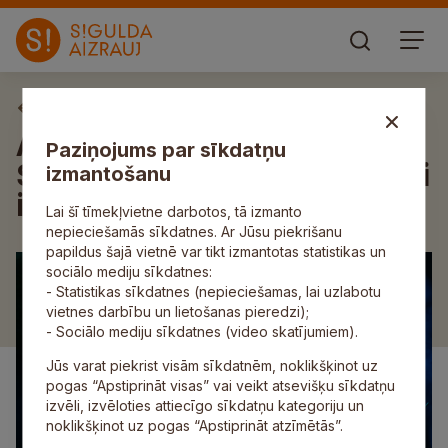
Aktuāli
Aicina pieteikt pretendentus
Paziņojums par sīkdatņu
Siguldas novada “Gada balvai
izmantošanu
izglītībā”
Lai šī tīmekļvietne darbotos, tā izmanto
nepieciešamās sīkdatnes. Ar Jūsu piekrišanu
papildus šajā vietnē var tikt izmantotas statistikas un
sociālo mediju sīkdatnes:
- Statistikas sīkdatnes (nepieciešamas, lai uzlabotu
vietnes darbību un lietošanas pieredzi);
- Sociālo mediju sīkdatnes (video skatījumiem).
Jūs varat piekrist visām sīkdatnēm, noklikšķinot uz
pogas “Apstiprināt visas” vai veikt atsevišķu sīkdatņu
izvēli, izvēloties attiecīgo sīkdatņu kategoriju un
noklikšķinot uz pogas “Apstiprināt atzīmētās”.