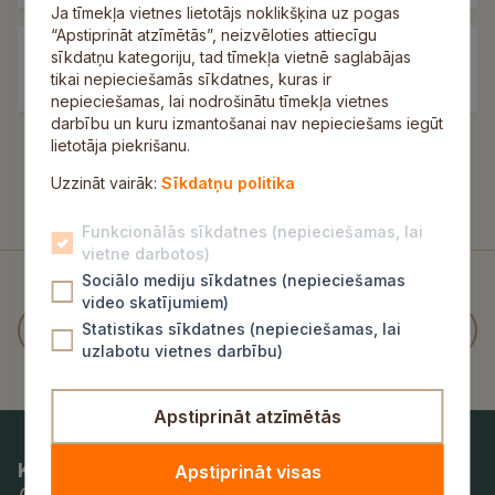
Ja tīmekļa vietnes lietotājs noklikšķina uz pogas
“Apstiprināt atzīmētās”, neizvēloties attiecīgu
sīkdatņu kategoriju, tad tīmekļa vietnē saglabājas
Uzņēmēju konsultatīvā padome
tikai nepieciešamās sīkdatnes, kuras ir
nepieciešamas, lai nodrošinātu tīmekļa vietnes
darbību un kuru izmantošanai nav nepieciešams iegūt
lietotāja piekrišanu.
Uzzināt vairāk:
Sīkdatņu politika
Funkcionālās sīkdatnes (nepieciešamas, lai
vietne darbotos)
Sociālo mediju sīkdatnes (nepieciešamas
video skatījumiem)
Statistikas sīkdatnes (nepieciešamas, lai
uzlabotu vietnes darbību)
Apstiprināt atzīmētās
Kontaktinformācija
Apstiprināt visas