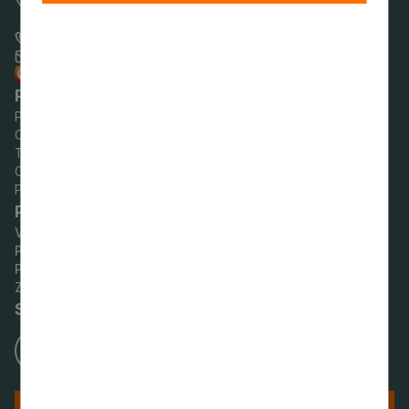
Pils iela 16, Sigulda,
Siguldas novads
+371 80000388
pasts@sigulda.lv
Raksti uz e-adresi!
Pašvaldības darba laiks
Pirmdien:
8.00–18.00
Otrdien:
8.00–17.00
Trešdien:
8.00–17.00
Ceturtdien:
8.00–18.00
Piektdien:
8.00–14.00
Par vietni
Vietnes karte
Privātuma politika
Piekļūstamības paziņojums
Ziņot KNAB
Seko mums