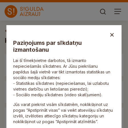
Pašvaldība
Konsultatīvās padomes
Paziņojums par sīkdatņu
izmantošanu
Lai šī tīmekļvietne darbotos, tā izmanto
Jaunatnes lietu konsultatīvā
nepieciešamās sīkdatnes. Ar Jūsu piekrišanu
padome
papildus šajā vietnē var tikt izmantotas statistikas un
sociālo mediju sīkdatnes:
- Statistikas sīkdatnes (nepieciešamas, lai uzlabotu
vietnes darbību un lietošanas pieredzi);
Kultūras konsultatīvā padome
- Sociālo mediju sīkdatnes (video skatījumiem).
Jūs varat piekrist visām sīkdatnēm, noklikšķinot uz
pogas “Apstiprināt visas” vai veikt atsevišķu sīkdatņu
Reliģisko lietu konsultatīvā
izvēli, izvēloties attiecīgo sīkdatņu kategoriju un
padome
noklikšķinot uz pogas “Apstiprināt atzīmētās”.