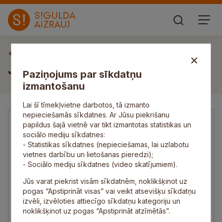
Pašvaldības struktūrvienības
Juridiskā un iepirkumu pārvalde
Paziņojums par sīkdatņu
izmantošanu
Lai šī tīmekļvietne darbotos, tā izmanto
nepieciešamās sīkdatnes. Ar Jūsu piekrišanu
papildus šajā vietnē var tikt izmantotas statistikas un
sociālo mediju sīkdatnes:
Pārvaldes vadītājs
- Statistikas sīkdatnes (nepieciešamas, lai uzlabotu
vietnes darbību un lietošanas pieredzi);
Pārvaldes vadītājs
- Sociālo mediju sīkdatnes (video skatījumiem).
Jūs varat piekrist visām sīkdatnēm, noklikšķinot uz
25695896
pogas “Apstiprināt visas” vai veikt atsevišķu sīkdatņu
izvēli, izvēloties attiecīgo sīkdatņu kategoriju un
noklikšķinot uz pogas “Apstiprināt atzīmētās”.