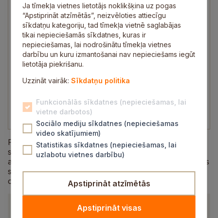
Kontaktinformācija
Ja tīmekļa vietnes lietotājs noklikšķina uz pogas
“Apstiprināt atzīmētās”, neizvēloties attiecīgu
sīkdatņu kategoriju, tad tīmekļa vietnē saglabājas
Adrese
tikai nepieciešamās sīkdatnes, kuras ir
nepieciešamas, lai nodrošinātu tīmekļa vietnes
Pils iela 16, Zinātnes iela 7, Sigulda
darbību un kuru izmantošanai nav nepieciešams iegūt
lietotāja piekrišanu.
Saņemt norādes kartē
Uzzināt vairāk:
Sīkdatņu politika
Visi kontakti
Funkcionālās sīkdatnes (nepieciešamas, lai
vietne darbotos)
Sociālo mediju sīkdatnes (nepieciešamas
video skatījumiem)
Pārvaldes mērķis ir nodrošināt pašvaldības
Statistikas sīkdatnes (nepieciešamas, lai
struktūrvienību, iestāžu un citu institūciju darbības
uzlabotu vietnes darbību)
atbilstību tiesību aktiem, kā arī nodrošināt pašvaldības
struktūrvienību, iestāžu publisko iepirkumu
organizēšanu atbilstoši tiesību aktiem.
Apstiprināt atzīmētās
Dokumenti
Apstiprināt visas