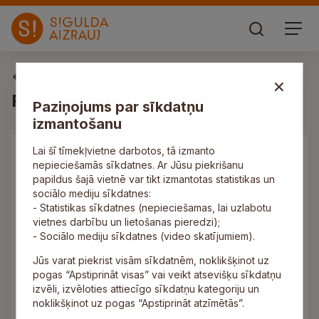
Izglītība
Pirmsskolas izglītība
Paziņojums par sīkdatņu
izmantošanu
Lai šī tīmekļvietne darbotos, tā izmanto
Pirmsskolas izglītības iestādes
nepieciešamās sīkdatnes. Ar Jūsu piekrišanu
papildus šajā vietnē var tikt izmantotas statistikas un
PII “Ābelīte”
sociālo mediju sīkdatnes:
- Statistikas sīkdatnes (nepieciešamas, lai uzlabotu
PII “Ieviņa”
vietnes darbību un lietošanas pieredzi);
PII “Krimulda”
- Sociālo mediju sīkdatnes (video skatījumiem).
PII “Māllēpīte”
Jūs varat piekrist visām sīkdatnēm, noklikšķinot uz
PII “Pasaciņa”
pogas “Apstiprināt visas” vai veikt atsevišķu sīkdatņu
PII “Pīlādzītis”
izvēli, izvēloties attiecīgo sīkdatņu kategoriju un
PII “Saulīte”
noklikšķinot uz pogas “Apstiprināt atzīmētās”.
PII “Tornīši”