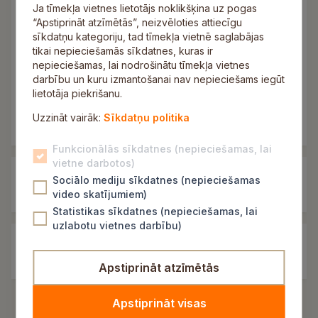
Ja tīmekļa vietnes lietotājs noklikšķina uz pogas
Allažu pamatskolas pirmsskolas grupa
“Apstiprināt atzīmētās”, neizvēloties attiecīgu
Garlība Merķeļa Lēdurgas pamatskolas
sīkdatņu kategoriju, tad tīmekļa vietnē saglabājas
pirmsskolas grupa
tikai nepieciešamās sīkdatnes, kuras ir
Inčukalna pamatskolas pirmsskolas grupa
nepieciešamas, lai nodrošinātu tīmekļa vietnes
Mores pamatskolas pirmsskolas grupa
darbību un kuru izmantošanai nav nepieciešams iegūt
lietotāja piekrišanu.
PII “Ezerciems”
PII “Minka”
Uzzināt vairāk:
Sīkdatņu politika
Funkcionālās sīkdatnes (nepieciešamas, lai
vietne darbotos)
Pašvaldības līdzfinansējums
Sociālo mediju sīkdatnes (nepieciešamas
privātajiem bērnudārziem
video skatījumiem)
Statistikas sīkdatnes (nepieciešamas, lai
uzlabotu vietnes darbību)
Uzņemšana pašvaldības
pirmsskolas izglītības iestādēs
Apstiprināt atzīmētās
Apstiprināt visas