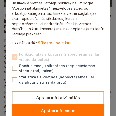
Ja tīmekļa vietnes lietotājs noklikšķina uz pogas
“Apstiprināt atzīmētās”, neizvēloties attiecīgu
sīkdatņu kategoriju, tad tīmekļa vietnē saglabājas
13. septembrī no plkst. 17.00 Ziedoņa muzejā ikviens
tikai nepieciešamās sīkdatnes, kuras ir
ir gaidīts uz sirsnīgu un iedvesmojošu rudens
nepieciešamas, lai nodrošinātu tīmekļa vietnes
notikumu, kurā apvienosies kulinārija, teātris un
darbību un kuru izmantošanai nav nepieciešams iegūt
Imanta Ziedoņa epifānijas.
lietotāja piekrišanu.
Pasākuma programma sāksies plkst. 17.00 ar kopīgi
Uzzināt vairāk:
Sīkdatņu politika
gatavotu maltīti muzeja teritorijā – brīvā dabā, kur
sanākušie viesi būs aicināti piedalīties ēdiena
Funkcionālās sīkdatnes (nepieciešamas, lai
gatavošanā, dalīties receptēs, sarunās un rudens
vietne darbotos)
garšās. Tā būs iespēja gan vietējiem iedzīvotājiem, gan
Sociālo mediju sīkdatnes (nepieciešamas
viesiem no citām Latvijas vietām baudīt kopienas
video skatījumiem)
spēku un omulīgu atmosfēru.
Statistikas sīkdatnes (nepieciešamas, lai
Vakara turpinājumā plkst. 19.00 Krimuldas Tautas
uzlabotu vietnes darbību)
nama amatierteātris uzvedīs izrādi “Zied krāsaina
pasaule tevī”, kuras iedvesmas avots ir Imanta Ziedoņa
epifānijas – īsi, dziļi un emocionāli vērojumi par cilvēku
Apstiprināt atzīmētās
un pasauli viņa unikālajā valodā. Izrāde notiks muzeja
āra teritorijā, kur dabas klātbūtne būs daļa no
Apstiprināt visas
noskaņas.