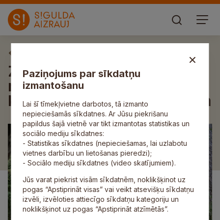
Aktuāli
Ziedoņa muzejs aicina uz
Paziņojums par sīkdatņu
rudens notikumu ar
izmantošanu
kulināriju, teātri un epifānijām
Lai šī tīmekļvietne darbotos, tā izmanto
nepieciešamās sīkdatnes. Ar Jūsu piekrišanu
papildus šajā vietnē var tikt izmantotas statistikas un
sociālo mediju sīkdatnes:
- Statistikas sīkdatnes (nepieciešamas, lai uzlabotu
vietnes darbību un lietošanas pieredzi);
- Sociālo mediju sīkdatnes (video skatījumiem).
Jūs varat piekrist visām sīkdatnēm, noklikšķinot uz
pogas “Apstiprināt visas” vai veikt atsevišķu sīkdatņu
izvēli, izvēloties attiecīgo sīkdatņu kategoriju un
noklikšķinot uz pogas “Apstiprināt atzīmētās”.