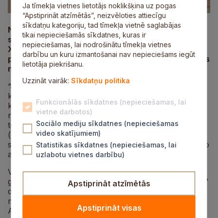
Ja tīmekļa vietnes lietotājs noklikšķina uz pogas
“Apstiprināt atzīmētās”, neizvēloties attiecīgu
sīkdatņu kategoriju, tad tīmekļa vietnē saglabājas
No 15. līdz 17. augustam Inčukalnā, nacionālajā
tikai nepieciešamās sīkdatnes, kuras ir
sporta bāzē “Jauno jātnieku skolā”, norisināsies
nepieciešamas, lai nodrošinātu tīmekļa vietnes
XVII Vislatvijas Zirgu dienas, kas trīs dienu garumā
darbību un kuru izmantošanai nav nepieciešams iegūt
pulcēs jātniekus, zirgu sporta cienītājus un ģimenes
lietotāja piekrišanu.
no visas Latvijas.
Uzzināt vairāk:
Sīkdatņu politika
“Jauno jātnieku skolā” notiks krāšņas sacensības
konkūrā (šķēršļu pārvarēšanā) ar šova elementiem,
Funkcionālās sīkdatnes (nepieciešamas, lai
kurās jātnieki sacentīsies individuāli, komandās, kā arī
vietne darbotos)
netradicionālās disciplīnās. Skatītāji varēs vērot krāšņi
Sociālo mediju sīkdatnes (nepieciešamas
tērptus jātniekus un zirgus, voltizēšanas uzstāšanos
video skatījumiem)
(vingrošanu uz zirga) un aizraujošās “hobby horse”
sacensības. Kā arī katram būs iespēja izmēģināt rodeo
Statistikas sīkdatnes (nepieciešamas, lai
ar elektronisko bulli.
uzlabotu vietnes darbību)
Vislatvijas Zirgu dienas ir viens no nozīmīgākajiem un
gaidītākajiem gada notikumiem “Jauno jātnieku skolas”
Apstiprināt atzīmētās
dzīvē. Šogad būs daudz jaunu un interesantu
maršrutu, ko klasiskajās sacensībās neredzēsiet.
Apstiprināt visas
Apmeklētājus gaida spilgti un elpu aizraujoši mirkļi, ja