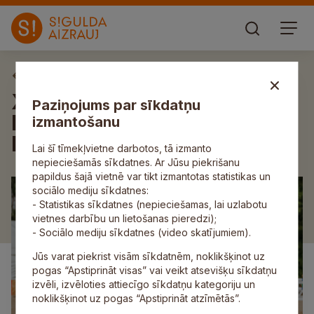
Aktuāli
XVII Vislatvijas Zirgu dienas
Paziņojums par sīkdatņu
Inčukalnā norisināsies no 15.
izmantošanu
līdz 17. augustam
Lai šī tīmekļvietne darbotos, tā izmanto
nepieciešamās sīkdatnes. Ar Jūsu piekrišanu
papildus šajā vietnē var tikt izmantotas statistikas un
sociālo mediju sīkdatnes:
- Statistikas sīkdatnes (nepieciešamas, lai uzlabotu
vietnes darbību un lietošanas pieredzi);
- Sociālo mediju sīkdatnes (video skatījumiem).
Jūs varat piekrist visām sīkdatnēm, noklikšķinot uz
pogas “Apstiprināt visas” vai veikt atsevišķu sīkdatņu
izvēli, izvēloties attiecīgo sīkdatņu kategoriju un
noklikšķinot uz pogas “Apstiprināt atzīmētās”.