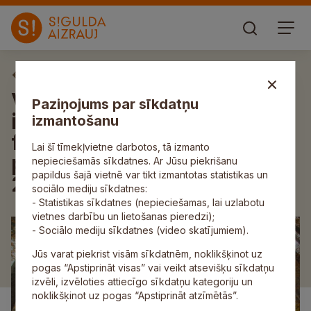
Aktuāli
Vēl līdz 15. oktobrim var
Paziņojums par sīkdatņu
iesniegt pieteikumus
izmantošanu
finansējumam sporta
Lai šī tīmekļvietne darbotos, tā izmanto
pasākumu organizēšanai
nepieciešamās sīkdatnes. Ar Jūsu piekrišanu
papildus šajā vietnē var tikt izmantotas statistikas un
2025. gadā
sociālo mediju sīkdatnes:
- Statistikas sīkdatnes (nepieciešamas, lai uzlabotu
vietnes darbību un lietošanas pieredzi);
- Sociālo mediju sīkdatnes (video skatījumiem).
Jūs varat piekrist visām sīkdatnēm, noklikšķinot uz
pogas “Apstiprināt visas” vai veikt atsevišķu sīkdatņu
izvēli, izvēloties attiecīgo sīkdatņu kategoriju un
noklikšķinot uz pogas “Apstiprināt atzīmētās”.