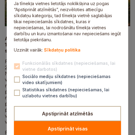
Ja tīmekļa vietnes lietotājs noklikšķina uz pogas
“Apstiprināt atzīmētās”, neizvēloties attiecīgu
sīkdatņu kategoriju, tad tīmekļa vietnē saglabājas
tikai nepieciešamās sīkdatnes, kuras ir
nepieciešamas, lai nodrošinātu tīmekļa vietnes
darbību un kuru izmantošanai nav nepieciešams iegūt
Aicinām biedrības un nodibinājumus līdz
lietotāja piekrišanu.
15. oktobrim iesniegt pieteikumus finansējumam
Uzzināt vairāk:
Sīkdatņu politika
sporta pasākumu organizēšanai 2025. gadā.
Pieteikumi iesniedzami saskaņā ar pašvaldības domes
Funkcionālās sīkdatnes (nepieciešamas, lai
2024. gada 22. februāra iekšējiem noteikumiem
vietne darbotos)
Nr. 4/2024 “Par finansējuma piešķiršanu sporta
Sociālo mediju sīkdatnes (nepieciešamas
veidiem un sporta pasākumu organizēšanai Siguldas
video skatījumiem)
novadā”, kas nosaka attiecināmās un neattiecinās
Statistikas sīkdatnes (nepieciešamas, lai
pašvaldības finansējuma izmaksas, kā arī citus
uzlabotu vietnes darbību)
nosacījumus. Iesniegt var ne vairāk kā piecus
pieteikumus, no kuriem ne vairāk kā trīs pieteikumi ir
pasākumiem ar norises vietu Siguldas pilsētā un ne
Apstiprināt atzīmētās
vairāk kā pieci pieteikumi ir pasākumiem ar norises
vietu novada pagastos.
Apstiprināt visas
Parakstītu pieteikumu pretendents iesniedz klātienē