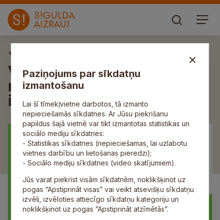
Aktuāli
Vecāki aicināti piedalīties
Paziņojums par sīkdatņu
nodarbībā par pusaudžu
izmantošanu
iespējamām atkarībām
Lai šī tīmekļvietne darbotos, tā izmanto
nepieciešamās sīkdatnes. Ar Jūsu piekrišanu
papildus šajā vietnē var tikt izmantotas statistikas un
sociālo mediju sīkdatnes:
- Statistikas sīkdatnes (nepieciešamas, lai uzlabotu
vietnes darbību un lietošanas pieredzi);
- Sociālo mediju sīkdatnes (video skatījumiem).
Jūs varat piekrist visām sīkdatnēm, noklikšķinot uz
pogas “Apstiprināt visas” vai veikt atsevišķu sīkdatņu
izvēli, izvēloties attiecīgo sīkdatņu kategoriju un
noklikšķinot uz pogas “Apstiprināt atzīmētās”.