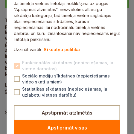
Ja tīmekļa vietnes lietotājs noklikšķina uz pogas
“Apstiprināt atzīmētās”, neizvēloties attiecīgu
sīkdatņu kategoriju, tad tīmekļa vietnē saglabājas
Tuvojas vasaras brīvlaiks ar piedzīvojumiem, kas
tikai nepieciešamās sīkdatnes, kuras ir
pusaudžiem var radīt kārdinājumu izmēģināt kaut
nepieciešamas, lai nodrošinātu tīmekļa vietnes
ko jaunu un saskarties ar atkarībām, vai arī visu
darbību un kuru izmantošanai nav nepieciešams iegūt
vasaru pavadīt viedierīcēs. Siguldas Valsts
lietotāja piekrišanu.
ģimnāzija aicina vecākus izmantot iespēju un
Uzzināt vairāk:
Sīkdatņu politika
apmeklēt Izložu un azartspēļu uzraudzības
inspekcijas psiholoģes Elīnas Brilas nodarbību
vecākiem “Pasargāt pusaudzi no atkarību
Funkcionālās sīkdatnes (nepieciešamas, lai
izraisošām vielām un procesiem. Vai un kā tas
vietne darbotos)
iespējams?”.
Sociālo mediju sīkdatnes (nepieciešamas
video skatījumiem)
Lekcija notiks 29. maijā plkst. 18.15 Siguldas Valsts
Statistikas sīkdatnes (nepieciešamas, lai
ģimnāzijas Lielajā zālē.
uzlabotu vietnes darbību)
Šī ir iespēja vecākiem:
Apstiprināt atzīmētās
izprast atkarības veidošanās cēloņus;
Apstiprināt visas
noskaidrot, ko vecāks var darīt pirms atkarība ir