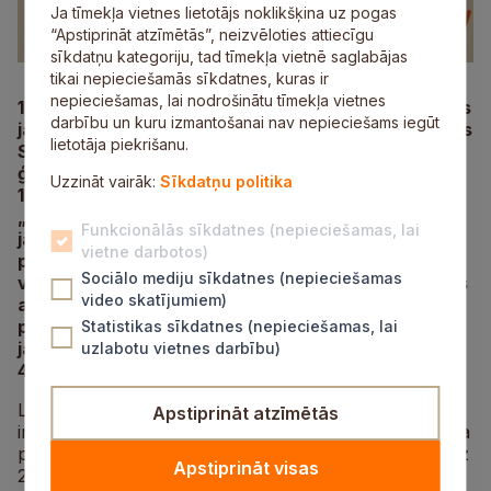
Ja tīmekļa vietnes lietotājs noklikšķina uz pogas
“Apstiprināt atzīmētās”, neizvēloties attiecīgu
sīkdatņu kategoriju, tad tīmekļa vietnē saglabājas
tikai nepieciešamās sīkdatnes, kuras ir
nepieciešamas, lai nodrošinātu tīmekļa vietnes
1.jūlijā atklāta elektroniska novadnieku pieteikšanās
darbību un kuru izmantošanai nav nepieciešams iegūt
jaundzimušo godināšanas pasākumam „Esmu dzimis
lietotāja piekrišanu.
Siguldas novadā”, kurā tiks godinātas novadnieku
ģimenes, kuru mazuļi piedzimuši no 2018.gada
Uzzināt vairāk:
Sīkdatņu politika
1.janvāra līdz 30.jūnijam. Īpašās piemiņas monētas
„Esmu dzimis Siguldas novadā” var saņemt
Funkcionālās sīkdatnes (nepieciešamas, lai
jaundzimušie, kuru pirmā deklarētā dzīvesvieta līdz
vietne darbotos)
pasākuma norises dienai ir Siguldas novadā, kā arī
Sociālo mediju sīkdatnes (nepieciešamas
vismaz vienam no vecākiem deklarētā dzīvesvietas
video skatījumiem)
adrese ir Siguldas novadā ne mazāk kā vienu gadu
pirms pasākuma norises dienas. Svinīgais
Statistikas sīkdatnes (nepieciešamas, lai
jaundzimušo godināšanas pasākums notiks
uzlabotu vietnes darbību)
4.augustā.
Lai pieteiktos pasākumam, ģimenei, autorizējoties ar
Apstiprināt atzīmētās
internetbankas datiem vai e‑parakstu, Siguldas novada
pašvaldības e‑pakalpojumu portālā
e.sigulda.lv
līdz
Apstiprināt visas
25.jūlijam būs iespēja pieteikties svinīgā pasākuma