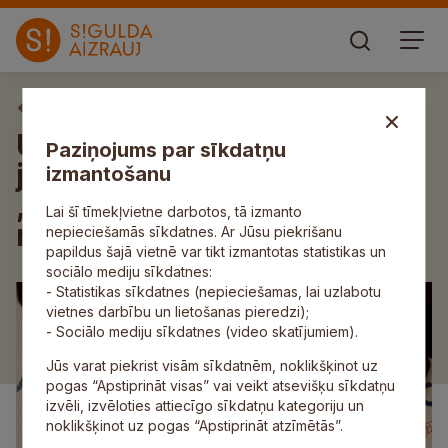
Aktuāli
Uzsākta reģistrācija
Paziņojums par sīkdatņu
jaundzimušo pasākumam
izmantošanu
„Esmu dzimis Siguldas
Lai šī tīmekļvietne darbotos, tā izmanto
novadā”
nepieciešamās sīkdatnes. Ar Jūsu piekrišanu
papildus šajā vietnē var tikt izmantotas statistikas un
sociālo mediju sīkdatnes:
- Statistikas sīkdatnes (nepieciešamas, lai uzlabotu
vietnes darbību un lietošanas pieredzi);
- Sociālo mediju sīkdatnes (video skatījumiem).
Jūs varat piekrist visām sīkdatnēm, noklikšķinot uz
pogas “Apstiprināt visas” vai veikt atsevišķu sīkdatņu
izvēli, izvēloties attiecīgo sīkdatņu kategoriju un
noklikšķinot uz pogas “Apstiprināt atzīmētās”.