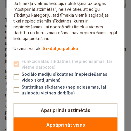
Ja tīmekļa vietnes lietotājs noklikšķina uz pogas
“Apstiprināt atzīmētās”, neizvēloties attiecīgu
sīkdatņu kategoriju, tad tīmekļa vietnē saglabājas
Turpinot nodrošināt vienlīdzīgu darbu ar jaunatni
tikai nepieciešamās sīkdatnes, kuras ir
visā Siguldas novadā, Siguldas novada Jaunrades
nepieciešamas, lai nodrošinātu tīmekļa vietnes
centra jauniešu iniciatīvu centrs “Mērķis” arī
darbību un kuru izmantošanai nav nepieciešams iegūt
novembrī organizē mobilo darbu novada pagastos
lietotāja piekrišanu.
un ciemos. Tā laikā tiks nodrošināts darbs ar
Uzzināt vairāk:
Sīkdatņu politika
novada jaunatni, organizējot dažādas aktivitātes un
iepazīstot jauniešu kopienas. Siguldā darbs ar
jauniešiem turpināsies ierastajā kārtībā.
Funkcionālās sīkdatnes (nepieciešamas, lai
vietne darbotos)
Mobilā darba ietvaros notiek tikšanās ar jaunatnes
Sociālo mediju sīkdatnes (nepieciešamas
darba speciālistiem novada pagastos, tādējādi
video skatījumiem)
iepazīstot jauniešus un viņu vēlmes, vajadzības un
Statistikas sīkdatnes (nepieciešamas, lai
iespējas dažādu aktivitāšu īstenošanā. Līdztekus tiks
uzlabotu vietnes darbību)
nodrošināta jauniešu iesaiste dažādās tiem saistošās
aktivitātēs. Svarīgi, ka, pateicoties šai iniciatīvai, tiks
sniegta iespēja kopīgi pavadīt laiku un veicināt
Apstiprināt atzīmētās
piederības sajūtu jauniešu kopienai un novadam
kopumā.
Apstiprināt visas
Jauniešu mobilā darba grafiks novembrim: