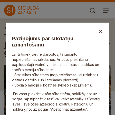
Aktuāli
Turpinās mobilais darbs ar
Paziņojums par sīkdatņu
jaunatni; aicinām iepazīties ar
izmantošanu
grafiku novembrim
Lai šī tīmekļvietne darbotos, tā izmanto
nepieciešamās sīkdatnes. Ar Jūsu piekrišanu
papildus šajā vietnē var tikt izmantotas statistikas un
sociālo mediju sīkdatnes:
- Statistikas sīkdatnes (nepieciešamas, lai uzlabotu
vietnes darbību un lietošanas pieredzi);
- Sociālo mediju sīkdatnes (video skatījumiem).
Jūs varat piekrist visām sīkdatnēm, noklikšķinot uz
pogas “Apstiprināt visas” vai veikt atsevišķu sīkdatņu
izvēli, izvēloties attiecīgo sīkdatņu kategoriju un
noklikšķinot uz pogas “Apstiprināt atzīmētās”.