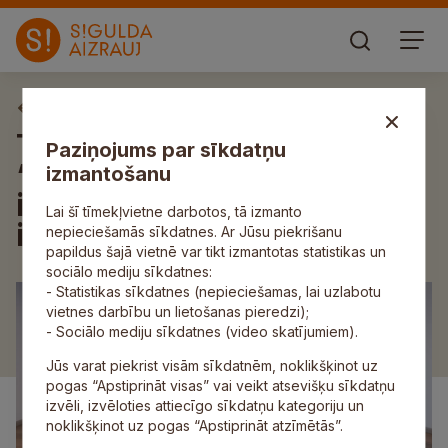
Aktuāli
Turpinās kultūras centra
Paziņojums par sīkdatņu
“Siguldas devons”
izmantošanu
izsludinātais ikgadējais
Lai šī tīmekļvietne darbotos, tā izmanto
izstāžu pieteikumu konkurss
nepieciešamās sīkdatnes. Ar Jūsu piekrišanu
papildus šajā vietnē var tikt izmantotas statistikas un
sociālo mediju sīkdatnes:
- Statistikas sīkdatnes (nepieciešamas, lai uzlabotu
vietnes darbību un lietošanas pieredzi);
- Sociālo mediju sīkdatnes (video skatījumiem).
Jūs varat piekrist visām sīkdatnēm, noklikšķinot uz
pogas “Apstiprināt visas” vai veikt atsevišķu sīkdatņu
izvēli, izvēloties attiecīgo sīkdatņu kategoriju un
noklikšķinot uz pogas “Apstiprināt atzīmētās”.