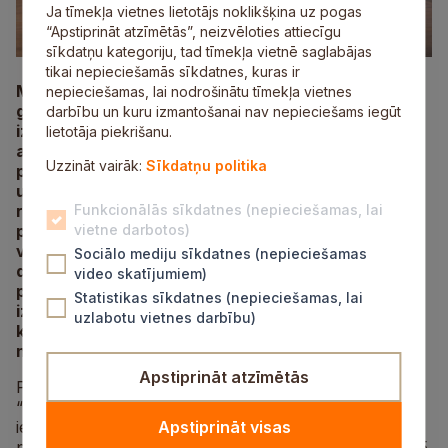
Ja tīmekļa vietnes lietotājs noklikšķina uz pogas
“Apstiprināt atzīmētās”, neizvēloties attiecīgu
sīkdatņu kategoriju, tad tīmekļa vietnē saglabājas
tikai nepieciešamās sīkdatnes, kuras ir
Mākslinieki aicināti pieteikt izstāžu projektus 2026.
nepieciešamas, lai nodrošinātu tīmekļa vietnes
gada izstādēm kultūras centra “Siguldas devona”
darbību un kuru izmantošanai nav nepieciešams iegūt
izstāžu zālē. Šogad “Siguldas devona”
lietotāja piekrišanu.
apmeklētājus aizrāva ambiciozi, krāšņi, rotaļīgi un
Uzzināt vairāk:
Sīkdatņu politika
pārdomas raisoši projekti, izceļot dažādību mākslā
un stiprinot profesionālās mākslas pieejamību
reģionos. Nākamajam gadam izstāžu konceptus
Funkcionālās sīkdatnes (nepieciešamas, lai
pieteikt aicināti gan mākslinieki, gan kuratori
vietne darbotos)
vizuālās mākslas, dekoratīvi lietišķās mākslas un
Sociālo mediju sīkdatnes (nepieciešamas
dizaina jomā, piedāvājot grupu vai
video skatījumiem)
personālizstādes, kuratora veidotas un citas
Statistikas sīkdatnes (nepieciešamas, lai
izstādes. Mākslinieki aicināti pieteikt savus izstāžu
uzlabotu vietnes darbību)
konceptus un vizuālos materiālus līdz 2.
novembrim.
Apstiprināt atzīmētās
Plānots, ka kopumā 2026. gadā kultūras centrā
“Siguldas devons” varēs aplūkot septiņas izstādes,
ieskaitot izstādes, kuras tiek veidotas sadarbības
Apstiprināt visas
projektu ietvaros. Vienas izstādes ilgums plānots līdz 5