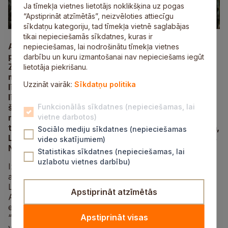
Ja tīmekļa vietnes lietotājs noklikšķina uz pogas
“Apstiprināt atzīmētās”, neizvēloties attiecīgu
sīkdatņu kategoriju, tad tīmekļa vietnē saglabājas
tikai nepieciešamās sīkdatnes, kuras ir
Atzīmējot viena no izcilākajiem latviešu
nepieciešamas, lai nodrošinātu tīmekļa vietnes
profesionālās tēlniecības pamatlicēja Teodora
darbību un kuru izmantošanai nav nepieciešams iegūt
Zaļkalna 150. dzimšanas dienu, Turaidas
lietotāja piekrišanu.
muzejrezervāta izstāžu zālē no 2026. gada 15. jūlija
Uzzināt vairāk:
Sīkdatņu politika
līdz 30.novembrim skatāma izstāde “Astainie
līdzgaitnieki. Teodora Zaļkalna animālijas”, kas
šogad ir vienīgā Teodora Zaļkalna darbu
Funkcionālās sīkdatnes (nepieciešamas, lai
retrospekcija Latvijā. Izstāde tapusi sadarbojoties
vietne darbotos)
trim Latvijas muzejiem – Turaidas muzejrezervātam,
Sociālo mediju sīkdatnes (nepieciešamas
Latvijas Nacionālajam mākslas muzejam un Latvijas
video skatījumiem)
Nacionālajam rakstniecības un mūzikas muzejam.
Statistikas sīkdatnes (nepieciešamas, lai
uzlabotu vietnes darbību)
Izstādē “Astainie līdzgaitnieki. Teodora Zaļkalna
animālijas” skatāmi deviņi tēlnieka veidotie dzīvnieki no
Latvijas Nacionālā mākslas muzeja krājuma.
Apstiprināt atzīmētās
Akcentējot šo būtisko Zaļkalna daiļrades virzienu,
ekspozīcijā pārstāvēti tādi darbi kā “Kaķis”, “Jērs”,
“Zaķis”, “Pelīte” un vairākas variācijas
Apstiprināt visas
visatpazīstamākajam Zaļkalna dzīvnieka tēlojumam –