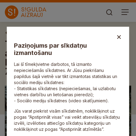
Aktuāli
Turaidas muzejrezervātā
Paziņojums par sīkdatņu
atklās izstādi “Astainie
izmantošanu
līdzgaitnieki. Teodora
Lai šī tīmekļvietne darbotos, tā izmanto
Zaļkalna animālijas”
nepieciešamās sīkdatnes. Ar Jūsu piekrišanu
papildus šajā vietnē var tikt izmantotas statistikas un
sociālo mediju sīkdatnes:
- Statistikas sīkdatnes (nepieciešamas, lai uzlabotu
vietnes darbību un lietošanas pieredzi);
- Sociālo mediju sīkdatnes (video skatījumiem).
Jūs varat piekrist visām sīkdatnēm, noklikšķinot uz
pogas “Apstiprināt visas” vai veikt atsevišķu sīkdatņu
izvēli, izvēloties attiecīgo sīkdatņu kategoriju un
noklikšķinot uz pogas “Apstiprināt atzīmētās”.