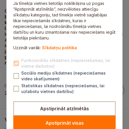
Ja tīmekļa vietnes lietotājs noklikšķina uz pogas
“Apstiprināt atzīmētās”, neizvēloties attiecīgu
Otrdien, 25.aprīlī Siguldas novada skolu un
sīkdatņu kategoriju, tad tīmekļa vietnē saglabājas
bērnudārzu logopēdi tikās bērnudārzā „Ābelīte”,
tikai nepieciešamās sīkdatnes, kuras ir
kur pirmsskolas izglītības iestādes metodiķe
nepieciešamas, lai nodrošinātu tīmekļa vietnes
I.Kanajeva — Salnā iepazīstināja ar silto smilšu
darbību un kuru izmantošanai nav nepieciešams iegūt
iekārtu, Daila Auzniece stāstīja par logopēda darbu
lietotāja piekrišanu.
ar bērniem pēc adenoīdu operācijām, kā arī
iepazīstināja ar iestādes logopēda kabinetu un tā
Uzzināt vairāk:
Sīkdatņu politika
jaunākajiem materiāliem. Novada logopēdi tiekoties
pārrunāja arī logopēdiskā darba aktualitātes
Funkcionālās sīkdatnes (nepieciešamas, lai
novadā.
vietne darbotos)
Sociālo mediju sīkdatnes (nepieciešamas
video skatījumiem)
Statistikas sīkdatnes (nepieciešamas, lai
Publicēts
uzlabotu vietnes darbību)
25 Apr 2017
Apstiprināt atzīmētās
Vai šī informācija bija noderīga?
Apstiprināt visas
Jūsu atsauksme palīdzēs mums uzlabot šo vietni