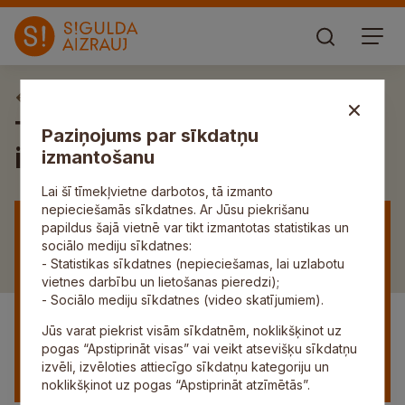
Aktuāli
Tiekas novada izglītības
Paziņojums par sīkdatņu
iestāžu logopēdi
izmantošanu
Lai šī tīmekļvietne darbotos, tā izmanto
nepieciešamās sīkdatnes. Ar Jūsu piekrišanu
papildus šajā vietnē var tikt izmantotas statistikas un
sociālo mediju sīkdatnes:
- Statistikas sīkdatnes (nepieciešamas, lai uzlabotu
vietnes darbību un lietošanas pieredzi);
- Sociālo mediju sīkdatnes (video skatījumiem).
Jūs varat piekrist visām sīkdatnēm, noklikšķinot uz
pogas “Apstiprināt visas” vai veikt atsevišķu sīkdatņu
izvēli, izvēloties attiecīgo sīkdatņu kategoriju un
noklikšķinot uz pogas “Apstiprināt atzīmētās”.