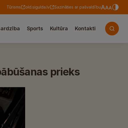
Tūrisms
old.sigulda.lv
Sazināties ar pašvaldību
sardzība
Sports
Kultūra
Kontakti
opābūšanas prieks