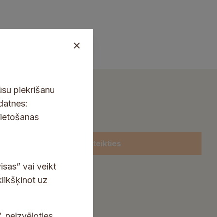
ūsu piekrišanu
kdatnes:
lietošanas
Pieteikties
isas” vai veikt
klikšķinot uz
, neizvēloties