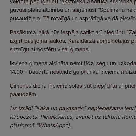
veidota pēc igauņu rakstnieka Andrusa Kivirehka 
guvusi plašu atzinību un saņēmusi “Spēlmaņu nak
pusaudžiem. Tā rotaļīgā un asprātīgā veidā pievēr
Pasākuma laikā būs iespēja satikt arī biedrību “Z
izglītības jomā laukos. Karaļdārza apmeklētājus pr
sirsnīgu atmosfēru visai ģimenei.
Ikviena ģimene aicināta ņemt līdzi segu un uzkodas,
14.00 – baudītu nesteidzīgu pikniku Inciema muiža
Ģimenes diena Inciemā solās būt piepildīta ar pri
paaudzēm.
Uz izrādi “Kaka un pavasaris” nepieciešama iepriek
ierobežots. Pieteikšanās, zvanot uz tālruņa num
platformā “WhatsApp”).