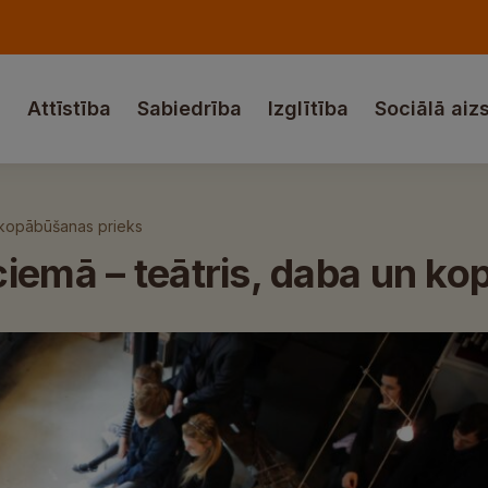
a
Attīstība
Sabiedrība
Izglītība
Sociālā aiz
n kopābūšanas prieks
iemā – teātris, daba un k