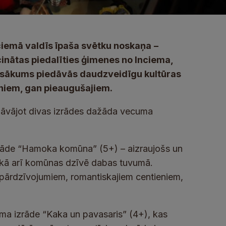
Inciemā valdīs īpaša svētku noskaņa
–
cinātas piedalīties ģimenes no Inciema,
asākums piedāvās daudzveidīgu kultūras
niem, gan pieaugušajiem.
iedāvājot divas izrādes dažāda vecuma
zrāde “Hamoka komūna” (5+) – aizraujošs un
ās, kā arī komūnas dzīvē dabas tuvumā.
 pārdzīvojumiem, romantiskajiem centieniem,
āma izrāde “Kaka un pavasaris” (4+), kas