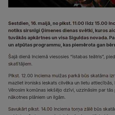
Sestdien, 16. maijā, no plkst. 11.00 līdz 15.00 
notiks sirsnīgi Ģimenes dienas svētki, kuros ai
tuvākās apkārtnes un visa Siguldas novada. P
un atpūtas programmu, kas piemērota gan bēr
Šajā dienā Inciemā viesosies “Istabas teātris”, p
skatītājiem.
Plkst. 12.00 Inciema muižas parkā būs skatāma i
mazliet ironisks ieskats cilvēka un lietu attiecīb
Vērosim komūnas iekšējo dzīvi, uzzināsim par tās
nākotnes plāniem un ilgām.
Savukārt plkst. 14.00 Inciema torņa zālē būs skat