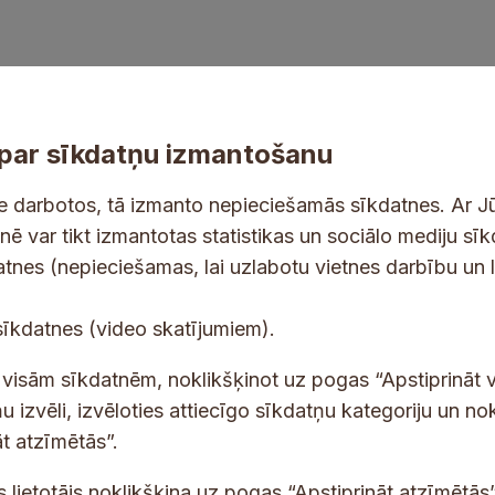
par sīkdatņu izmantošanu
ne darbotos, tā izmanto nepieciešamās sīkdatnes. Ar J
tnē var tikt izmantotas statistikas un sociālo mediju sī
tes un jaunumus savā e-pastā
datnes (nepieciešamas, lai uzlabotu vietnes darbību un 
E
sīkdatnes (video skatījumiem).
-
p
 saņemšanai e-pastā.
t visām sīkdatnēm, noklikšķinot uz pogas “Apstiprināt v
a
u izvēli, izvēloties attiecīgo sīkdatņu kategoriju un no
s
t atzīmētās”.
t
s
s lietotājs noklikšķina uz pogas “Apstiprināt atzīmētās”