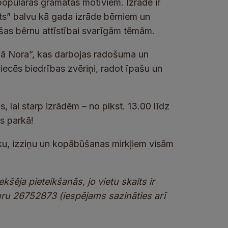
populārās grāmatas motīviem. Izrāde ir
ts” balvu kā gada izrāde bērniem un
šas bērnu attīstībai svarīgām tēmām.
aļā Nora”, kas darbojas radošuma un
iecēs biedrības zvēriņi, radot īpašu un
 lai starp izrādēm – no plkst. 13.00 līdz
s parkā!
eku, izziņu un kopābūšanas mirkļiem visām
šēja pieteikšanās, jo vietu skaits ir
uru 26752873 (iespējams sazināties arī