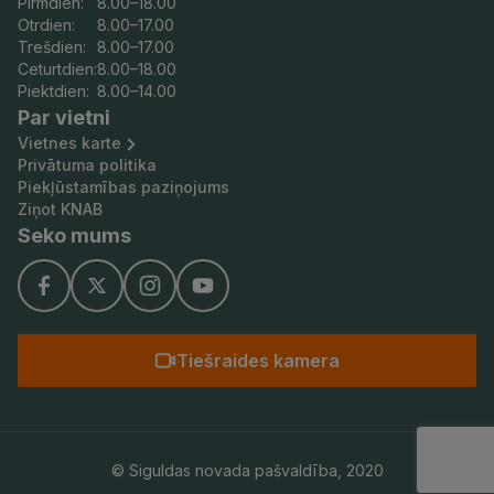
ī
Pirmdien:
8.00–18.00
s
Otrdien:
8.00–17.00
t
o
Trešdien:
8.00–17.00
u
n
Ceturtdien:
8.00–18.00
Piektdien:
8.00–14.00
a
Par vietni
s
Vietnes karte
d
Privātuma politika
a
Piekļūstamības paziņojums
Ziņot KNAB
t
Seko mums
u
a
p
s
Tiešraides kamera
t
r
ā
d
© Siguldas novada pašvaldība,
2020
e