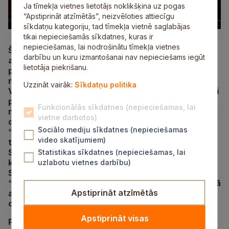
Ja tīmekļa vietnes lietotājs noklikšķina uz pogas
“Apstiprināt atzīmētās”, neizvēloties attiecīgu
sīkdatņu kategoriju, tad tīmekļa vietnē saglabājas
tikai nepieciešamās sīkdatnes, kuras ir
nepieciešamas, lai nodrošinātu tīmekļa vietnes
Šajā nedēļas nogalē novadnieki un pilsētas viesi
darbību un kuru izmantošanai nav nepieciešams iegūt
aicināti uz vairākiem kultūras un sporta
lietotāja piekrišanu.
pasākumiem – kultūras centrā “Siguldas devons”
notiks labdarības koncerts “Cīruļputenī”, kur
Uzzināt vairāk:
Sīkdatņu politika
Valters Krauze un draugi aicina ikvienu būt kopā, lai
palīdzētu Siguldas novada bērniem, kuriem ir
Funkcionālās sīkdatnes (nepieciešamas, lai
nepieciešama nopietna ārstēšana. Tāpat “Siguldas
vietne darbotos)
devonā” norisināsies jauniešu deju kolektīva
Sociālo mediju sīkdatnes (nepieciešamas
“Vizbulīte” un draugu koncerts, kā arī tiks atklāta
video skatījumiem)
tēlnieka Mark Sun Roz izstāde “Why not?”.
Savukārt Krimuldas muižā būs iespēja baudīt
Statistikas sīkdatnes (nepieciešamas, lai
kamermūzikas vakaru kopā ar “Trio Angelicus”.
uzlabotu vietnes darbību)
Sporta cienītājiem bobsleja un kamaniņu trasē
“Sigulda” šonedēļ norisināsies sacensības šļūkšanā
Apstiprināt atzīmētās
ar lāpstu “Showel Race”, bet Siguldas Sporta
centrā tiks aizvadīta Baltijas līga volejbolā.
Apstiprināt visas
Piektdien, 31. janvārī