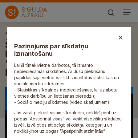
Aktuāli
Šonedēļ Siguldas novadā:
Paziņojums par sīkdatņu
labdarības koncerts
izmantošanu
“Cīruļputenī”, “Vizbulītes”
Lai šī tīmekļvietne darbotos, tā izmanto
koncerts un citi pasākumi
nepieciešamās sīkdatnes. Ar Jūsu piekrišanu
papildus šajā vietnē var tikt izmantotas statistikas un
sociālo mediju sīkdatnes:
- Statistikas sīkdatnes (nepieciešamas, lai uzlabotu
vietnes darbību un lietošanas pieredzi);
- Sociālo mediju sīkdatnes (video skatījumiem).
Jūs varat piekrist visām sīkdatnēm, noklikšķinot uz
pogas “Apstiprināt visas” vai veikt atsevišķu sīkdatņu
izvēli, izvēloties attiecīgo sīkdatņu kategoriju un
noklikšķinot uz pogas “Apstiprināt atzīmētās”.