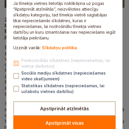
Ja tīmekļa vietnes lietotājs noklikšķina uz pogas
“Apstiprināt atzīmētās”, neizvēloties attiecīgu
sīkdatņu kategoriju, tad tīmekļa vietnē saglabājas
29.jūnijā Siguldas novada pašvaldības domes sēdē
tikai nepieciešamās sīkdatnes, kuras ir
bērnudārza „Saulīte” vadītāja amatā apstiprināta
nepieciešamas, lai nodrošinātu tīmekļa vietnes
Evija Grava, kura darbu izglītības iestādē uzsāks
darbību un kuru izmantošanai nav nepieciešams iegūt
jūlijā.
lietotāja piekrišanu.
Evija Grava ieguvusi pirmsskolas un sākumskolas
Uzzināt vairāk:
Sīkdatņu politika
pedagoga izglītību Rīgas Pedagoģijas un izglītības
vadības akadēmijā, kā arī papildinājusi zināšanas,
Funkcionālās sīkdatnes (nepieciešamas, lai
divus gadus apgūstot Montesori pedagoģiju.
vietne darbotos)
Profesionālajā darbībā pieredzi guvusi, strādājot par
Sociālo mediju sīkdatnes (nepieciešamas
pedagogu Allažu pamatskolas pirmskolā un
video skatījumiem)
bērnudārzā „Ieviņa”, kā arī par Allažu pamatskolas
Statistikas sīkdatnes (nepieciešamas, lai
pirmskolas direktora vietnieci izglītības jomā
uzlabotu vietnes darbību)
pirmskolā.
Sākot darbu bērnudārzā „Saulīte”, Evija Grava par
Apstiprināt atzīmētās
savu galveno mērķi izvirza veidot tādu pirmskolu, kurā
dominētu inovatīvas izglītības iespējas. Jaunā
bērnudārza direktore uzsver, ka ir būtiski veidot bērnu
Apstiprināt visas
interesēm piemērotu mācību vidi, lai audzēkņi varētu