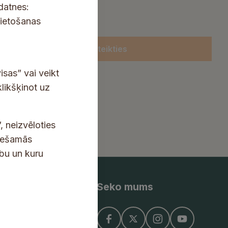
kdatnes:
lietošanas
Pieteikties
isas” vai veikt
klikšķinot uz
, neizvēloties
ciešamās
ību un kuru
Seko mums
ņojums