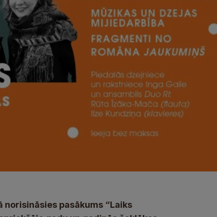
ēkā norisināsies pasākums “Laiks