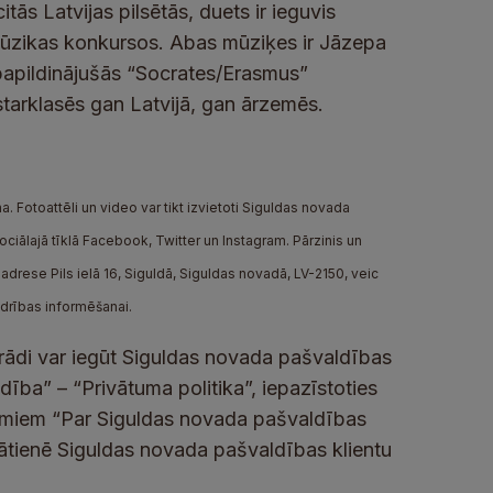
tās Latvijas pilsētās, duets ir ieguvis
mūzikas konkursos. Abas mūziķes ir Jāzepa
papildinājušās “Socrates/Erasmus”
arklasēs gan Latvijā, gan ārzemēs.
. Fotoattēli un video var tikt izvietoti Siguldas novada
iālajā tīklā Facebook, Twitter un Instagram. Pārzinis un
drese Pils ielā 16, Siguldā, Siguldas novadā, LV-2150, veic
edrības informēšanai.
rādi var iegūt Siguldas novada pašvaldības
ība” – “Privātuma politika”, iepazīstoties
umiem “Par Siguldas novada pašvaldības
lātienē Siguldas novada pašvaldības klientu