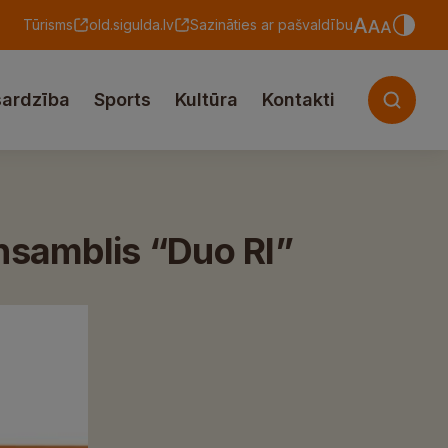
Tūrisms
old.sigulda.lv
Sazināties ar pašvaldību
sardzība
Sports
Kultūra
Kontakti
ansamblis “Duo RI”