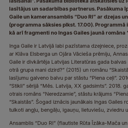
lasīšanai”. Pasākumā bibliotēka atskatīsies uz
lasītājus un sadarbības partnerus. Pasākuma īp
Gaile un kameransamblis “Duo RI” ar dzejas 
(programma sāksies plkst. 17.00). Programmā 
kā arī fragmenti no Ingas Gailes jaunā romāna
Inga Gaile ir Latvijā labi pazīstama dzejniece, pr
ar Klāva Elsberga un Ojāra Vācieša prēmiju, Anna
Gaile ir divkārtēja Latvijas Literatūras gada balva
otrā grupa mani dzird?” (2015) un romānu “Skais
lasījumu galveno balvu par stāstu “Piena ceļi”. 20
“Stikli” sērijā “Mēs. Latvija, XX gadsimts”. 2018. g
otrais romāns “Neredzamie”, stāstu krājums “Piena
“Skaistās”. Šogad iznācis jaunākais Ingas Gailes 
tulkoti angļu, bengāļu, igauņu, lietuviešu, zviedru 
Ansamblis “Duo RI” (flautiste Rūta Īzāka-Mača un