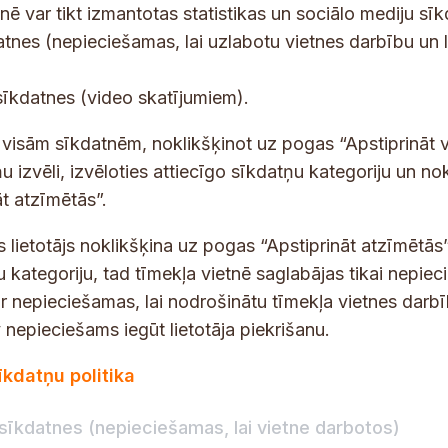
tnē var tikt izmantotas statistikas un sociālo mediju sī
datnes (nepieciešamas, lai uzlabotu vietnes darbību un 
tes un jaunumus savā e-pastā
E
sīkdatnes (video skatījumiem).
-
p
 saņemšanai e-pastā.
t visām sīkdatnēm, noklikšķinot uz pogas “Apstiprināt v
a
u izvēli, izvēloties attiecīgo sīkdatņu kategoriju un no
s
t atzīmētās”.
t
s lietotājs noklikšķina uz pogas “Apstiprināt atzīmētās”
s
*
u kategoriju, tad tīmekļa vietnē saglabājas tikai nepie
ir nepieciešamas, lai nodrošinātu tīmekļa vietnes darb
nepieciešams iegūt lietotāja piekrišanu.
dības darba laiks
Par vietni
īkdatņu politika
Vietnes karte
:
8.00–18.00
Privātuma politika
8.00–17.00
sīkdatnes (nepieciešamas, lai vietne darbotos)
Piekļūstamības pazi