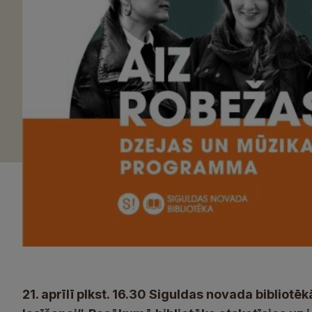
21. aprīlī plkst. 16.30 Siguldas novada bibliot