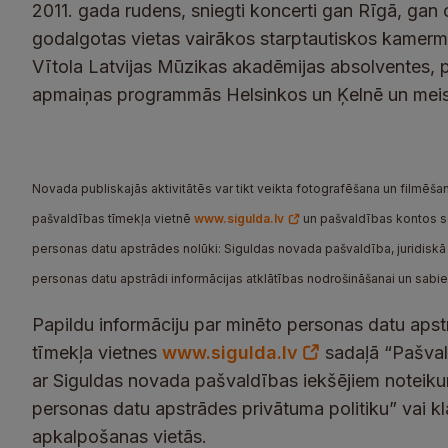
2011. gada rudens, sniegti koncerti gan Rīgā, gan ci
godalgotas vietas vairākos starptautiskos kamer
Vītola Latvijas Mūzikas akadēmijas absolventes, 
apmaiņas programmās Helsinkos un Ķelnē un meist
Novada publiskajās aktivitātēs var tikt veikta fotografēšana un filmēšana
pašvaldības tīmekļa vietnē
www.sigulda.lv
un pašvaldības kontos soc
personas datu apstrādes nolūki: Siguldas novada pašvaldība, juridiskā a
personas datu apstrādi informācijas atklātības nodrošināšanai un sabi
Papildu informāciju par minēto personas datu apst
tīmekļa vietnes
www.sigulda.lv
sadaļā “Pašvald
ar Siguldas novada pašvaldības iekšējiem noteik
personas datu apstrādes privātuma politiku” vai k
apkalpošanas vietās.