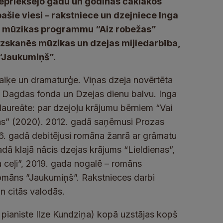
 iepriekšējo gadu un godinās čaklākos
ašie viesi – rakstniece un dzejniece Inga
un mūzikas programmu “Aiz robežas”
izskanēs mūzikas un dzejas mijiedarbība,
 “Jaukumiņš”.
ozaiķe un dramaturģe. Viņas dzeja novērtēta
s Dagdas fonda un Dzejas dienu balvu. Inga
s laureāte: par dzejoļu krājumu bērniem “Vai
tās” (2020). 2012. gadā saņēmusi Prozas
16. gadā debitējusi romāna žanrā ar grāmatu
adā klajā nācis dzejas krājums “Lieldienas”,
 ceļi”, 2019. gada nogalē – romāns
romāns ”Jaukumiņš”. Rakstnieces darbi
un citās valodās.
 pianiste Ilze Kundziņa) kopā uzstājas kopš