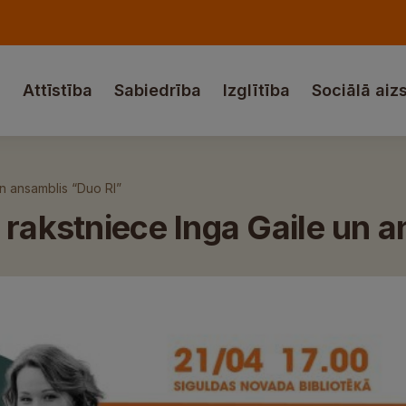
a
Attīstība
Sabiedrība
Izglītība
Sociālā aiz
un ansamblis “Duo RI”
 rakstniece Inga Gaile un 