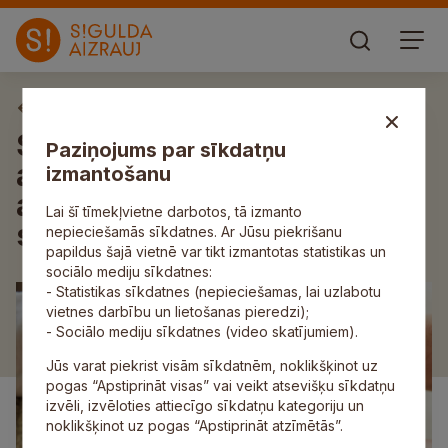
Aktuāli
Sociālā dienesta Ģimenes
Paziņojums par sīkdatņu
atbalsta nodaļa organizēs
izmantošanu
atbalsta grupu “Mans dzīves
Lai šī tīmekļvietne darbotos, tā izmanto
spēks”
nepieciešamās sīkdatnes. Ar Jūsu piekrišanu
papildus šajā vietnē var tikt izmantotas statistikas un
sociālo mediju sīkdatnes:
- Statistikas sīkdatnes (nepieciešamas, lai uzlabotu
vietnes darbību un lietošanas pieredzi);
- Sociālo mediju sīkdatnes (video skatījumiem).
Jūs varat piekrist visām sīkdatnēm, noklikšķinot uz
pogas “Apstiprināt visas” vai veikt atsevišķu sīkdatņu
izvēli, izvēloties attiecīgo sīkdatņu kategoriju un
noklikšķinot uz pogas “Apstiprināt atzīmētās”.