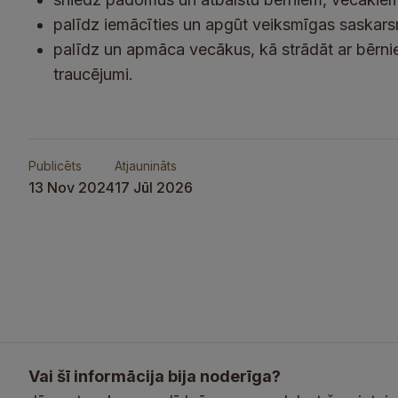
palīdz iemācīties un apgūt veiksmīgas saskar
palīdz un apmāca vecākus, kā strādāt ar bērn
traucējumi.
Publicēts
Atjaunināts
13 Nov 2024
17 Jūl 2026
Vai šī informācija bija noderīga?