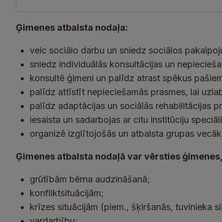
Ģimenes atbalsta nodaļa:
veic sociālo darbu un sniedz sociālos pakalp
sniedz individuālās konsultācijas un nepiecieš
konsultē ģimeni un palīdz atrast spēkus pašiem
palīdz attīstīt nepieciešamās prasmes, lai uzla
palīdz adaptācijas un sociālās rehabilitācijas p
iesaista un sadarbojas ar citu institūciju speci
organizē izglītojošās un atbalsta grupas vecā
Ģimenes atbalsta nodaļā var vērsties ģimenes,
grūtībām bērna audzināšanā;
konfliktsituācijām;
krīzes situācijām (piem., šķiršanās, tuvinieka s
vardarbību;