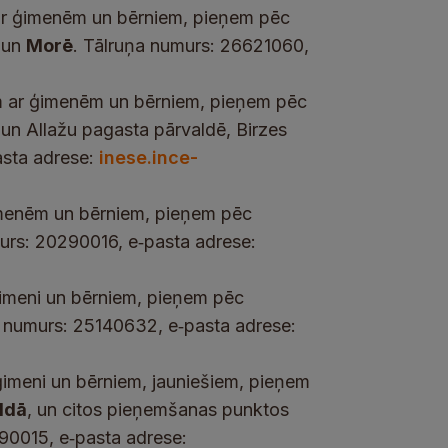
 ar ģimenēm un bērniem, pieņem pēc
 un
Morē
. Tālruņa numurs: 26621060,
am ar ģimenēm un bērniem, pieņem pēc
 un Allažu pagasta pārvaldē, Birzes
asta adrese:
inese.ince-
imenēm un bērniem, pieņem pēc
urs: 20290016, e‑pasta adrese:
ģimeni un bērniem, pieņem pēc
a numurs: 25140632, e‑pasta adrese:
ģimeni un bērniem, jauniešiem, pieņem
ldā
, un citos pieņemšanas punktos
290015, e‑pasta adrese: