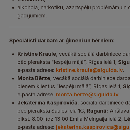
alkohola, narkotiku, azartspēļu problēmām un c
gadījumiem.
Speciālisti darbam ar ģimeni un bērniem:
Kristīne Kraule
, vecākā sociālā darbiniece d
pēc pieraksta “Iespēju mājā”, Rīgas ielā 1,
Sigu
e‑pasta adrese:
kristine.kraule@sigulda.lv
.
Monta Bērze
, vecākā sociālā darbiniece darb
pieņem klientus “Iespēju mājā”, Rīgas ielā 1,
Si
e‑pasta adrese:
monta.berze@sigulda.lv
.
Jekaterīna Kaspiroviča
, sociālā darbiniece
pēc pieraksta Saules ielā 1C,
Raganā
; Anšlava 
plkst. 8.00 līdz 13.00 Emiļa Melngaiļa ielā 2,
L
e‑pasta adrese:
jekaterina.kaspirovica@sigu