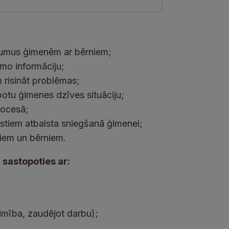
ojumus ģimenēm ar bērniem;
amo informāciju;
 risināt problēmas;
botu ģimenes dzīves situāciju;
rocesā;
ālistiem atbalsta sniegšanā ģimenei;
kiem un bērniem.
 sastopoties ar:
limība, zaudējot darbu);