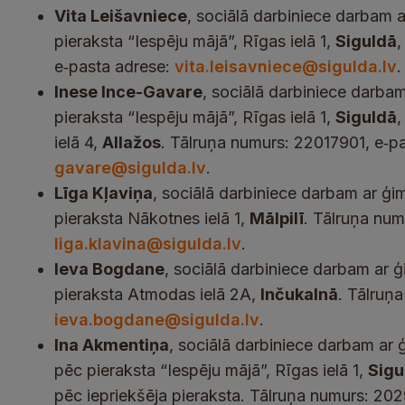
Vita Leišavniece
, sociālā darbiniece darbam
pieraksta “Iespēju mājā”, Rīgas ielā 1,
Siguldā
,
e‑pasta adrese:
vita.leisavniece@sigulda.lv
.
Inese Ince-Gavare
, sociālā darbiniece darb
pieraksta “Iespēju mājā”, Rīgas ielā 1,
Siguldā
,
ielā 4,
Allažos
. Tālruņa numurs: 22017901, e‑p
gavare@sigulda.lv
.
Līga Kļaviņa
, sociālā darbiniece darbam ar ģ
pieraksta Nākotnes ielā 1,
Mālpilī
. Tālruņa num
liga.klavina@sigulda.lv
.
Ieva Bogdane
, sociālā darbiniece darbam ar 
pieraksta Atmodas ielā 2A,
Inčukalnā
. Tālruņ
ieva.bogdane@sigulda.lv
.
Ina Akmentiņa
, sociālā darbiniece darbam ar 
pēc pieraksta “Iespēju mājā”, Rīgas ielā 1,
Sigu
pēc iepriekšēja pieraksta. Tālruņa numurs: 20