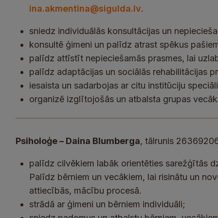
ina.akmentina@sigulda.lv
.
sniedz individuālās konsultācijas un nepiecieš
konsultē ģimeni un palīdz atrast spēkus pašiem
palīdz attīstīt nepieciešamās prasmes, lai uzla
palīdz adaptācijas un sociālās rehabilitācijas p
iesaista un sadarbojas ar citu institūciju speci
organizē izglītojošās un atbalsta grupas vecā
Psiholoģe – Daina Blumberga
, tālrunis 2636920
palīdz cilvēkiem labāk orientēties sarežģītās dz
Palīdz bērniem un vecākiem, lai risinātu un no
attiecībās, mācību procesā.
strādā ar ģimeni un bērniem individuāli;
sniedz padomus un atbalstu bērniem, vecākiem