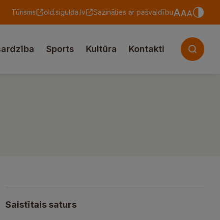
Tūrisms
old.sigulda.lv
Sazināties ar pašvaldību
sardzība
Sports
Kultūra
Kontakti
Saistītais saturs