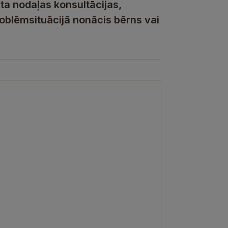
ta nodaļas konsultācijas,
roblēmsituācijā nonācis bērns vai