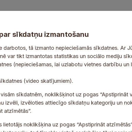
par sīkdatņu izmantošanu
ne darbotos, tā izmanto nepieciešamās sīkdatnes. Ar J
tnē var tikt izmantotas statistikas un sociālo mediju sī
tes un jaunumus savā e-pastā
datnes (nepieciešamas, lai uzlabotu vietnes darbību un 
E
sīkdatnes (video skatījumiem).
-
p
 saņemšanai e-pastā.
t visām sīkdatnēm, noklikšķinot uz pogas “Apstiprināt v
a
u izvēli, izvēloties attiecīgo sīkdatņu kategoriju un no
s
t atzīmētās”.
t
s
s lietotājs noklikšķina uz pogas “Apstiprināt atzīmētās”