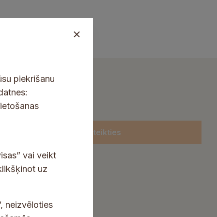
ūsu piekrišanu
kdatnes:
lietošanas
Pieteikties
isas” vai veikt
klikšķinot uz
, neizvēloties