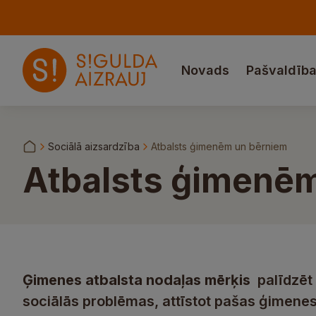
Novads
Pašvaldīb
Sociālā aizsardzība
Atbalsts ģimenēm un bērniem
Atbalsts ģimenē
Ģimenes atbalsta nodaļas mērķis
palīdzēt 
sociālās problēmas, attīstot pašas ģimene