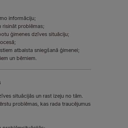
amo informāciju;
 risināt problēmas;
botu ģimenes dzīves situāciju;
rocesā;
ālistiem atbalsta sniegšanā ģimenei;
kiem un bērniem.
6
īves situācijās un rast izeju no tām.
vērstu problēmas, kas rada traucējumus
 problēmsituācijās;