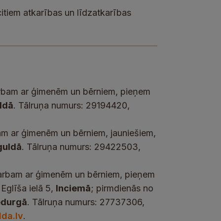
itiem atkarības un līdzatkarības
arbam ar ģimenēm un bērniem, pieņem
ldā
. Tālruņa numurs: 29194420,
am ar ģimenēm un bērniem, jauniešiem,
guldā
. Tālruņa numurs: 29422503,
 darbam ar ģimenēm un bērniem, pieņem
Eglīša ielā 5,
Inciemā
; pirmdienās no
ēdurgā
. Tālruņa numurs: 27737306,
lda.lv
.