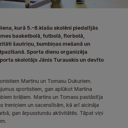
ena, kurā 5.–8.klašu skolēni piedalījās
es basketbolā, futbolā, florbolā,
zitāti šautriņu, bumbiņas mešanā un
tpazīšanā. Sporta dienu organizēja
 sporta skolotājs Jānis Turauskis un devīto
eletonistiem Martinu un Tomasu Dukuriem.
jumus sportistiem, gan aplūkot Martina
abiem brāļiem. Martins un Tomass pastāstīja
s treniņiem un sacensībām, kā arī aicināja
bā, gan ārpusstundu aktivitātēs. Tāpat viņi
ēm.