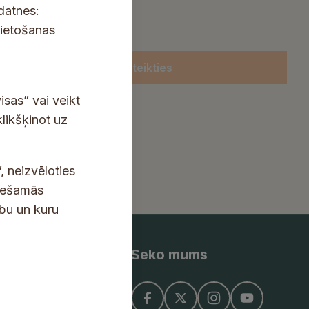
kdatnes:
lietošanas
Pieteikties
isas” vai veikt
klikšķinot uz
, neizvēloties
ciešamās
ību un kuru
Seko mums
ņojums