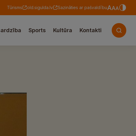
Tūrisms
old.sigulda.lv
Sazināties ar pašvaldību
sardzība
Sports
Kultūra
Kontakti