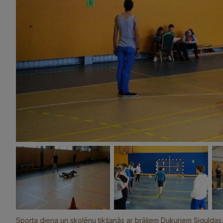
Sporta diena un skolēnu tikšanās ar brāļiem Dukuriem Siguldas