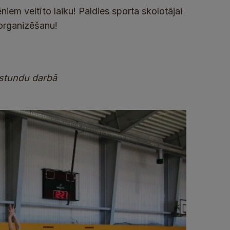
m veltīto laiku! Paldies sporta skolotājai
 organizēšanu!
sstundu darbā