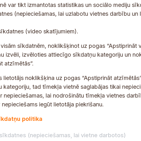
tnē var tikt izmantotas statistikas un sociālo mediju sī
datnes (nepieciešamas, lai uzlabotu vietnes darbību un 
tes un jaunumus savā e-pastā
E
sīkdatnes (video skatījumiem).
-
p
 saņemšanai e-pastā.
t visām sīkdatnēm, noklikšķinot uz pogas “Apstiprināt v
a
u izvēli, izvēloties attiecīgo sīkdatņu kategoriju un no
s
t atzīmētās”.
t
s lietotājs noklikšķina uz pogas “Apstiprināt atzīmētās”
s
*
u kategoriju, tad tīmekļa vietnē saglabājas tikai nepie
ir nepieciešamas, lai nodrošinātu tīmekļa vietnes darb
nepieciešams iegūt lietotāja piekrišanu.
dības darba laiks
Par vietni
īkdatņu politika
Vietnes karte
:
8.00–18.00
Privātuma politika
8.00–17.00
sīkdatnes (nepieciešamas, lai vietne darbotos)
Piekļūstamības pazi