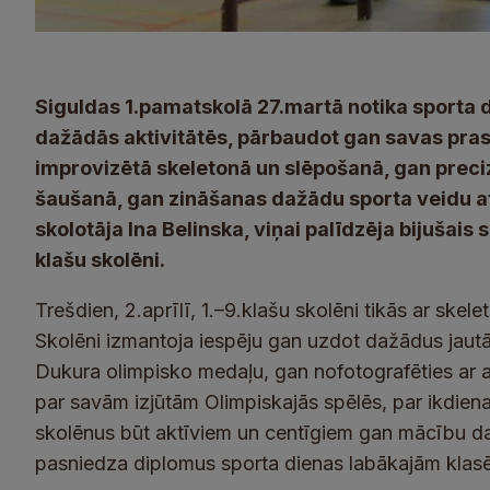
Siguldas 1.pamatskolā 27.martā notika sporta di
dažādās aktivitātēs, pārbaudot gan savas prasm
improvizētā skeletonā un slēpošanā, gan preci
šaušanā, gan zināšanas dažādu sporta veidu a
skolotāja Ina Belinska, viņai palīdzēja bijušais
klašu skolēni.
Trešdien, 2.aprīlī, 1.–9.klašu skolēni tikās ar sk
Skolēni izmantoja iespēju gan uzdot dažādus jautā
Dukura olimpisko medaļu, gan nofotografēties ar 
par savām izjūtām Olimpiskajās spēlēs, par ikdiena
skolēnus būt aktīviem un centīgiem gan mācību dar
pasniedza diplomus sporta dienas labākajām klas