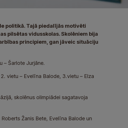
 politikā. Tajā piedalījās motivēti
as pilsētas vidusskolas. Skolēniem bija
rbības principiem, gan jāveic situāciju
tu – Šarlote Jurjāne.
 2. vietu – Evelīna Balode, 3.vietu – Elza
āzijā, skolēnus olimpiādei sagatavoja
i Roberts Žanis Bete, Evelīna Balode un