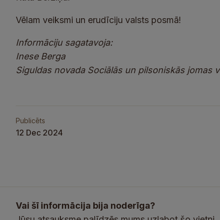
Vēlam veiksmi un erudīciju valsts posmā!
Informāciju sagatavoja:
Inese Berga
Siguldas novada Sociālās un pilsoniskās jomas v
Publicēts
12 Dec 2024
Vai šī informācija bija noderīga?
Jūsu atsauksme palīdzēs mums uzlabot šo vietni