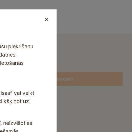
ūsu piekrišanu
kdatnes:
lietošanas
Pieteikties
isas” vai veikt
klikšķinot uz
, neizvēloties
ciešamās