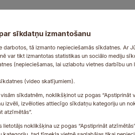
par sīkdatņu izmantošanu
ne darbotos, tā izmanto nepieciešamās sīkdatnes. Ar J
tnē var tikt izmantotas statistikas un sociālo mediju sī
tes un jaunumus savā e-pastā
datnes (nepieciešamas, lai uzlabotu vietnes darbību un 
K
E
sīkdatnes (video skatījumiem).
a
-
t
p
 saņemšanai e-pastā.
t visām sīkdatnēm, noklikšķinot uz pogas “Apstiprināt v
e
a
u izvēli, izvēloties attiecīgo sīkdatņu kategoriju un no
g
s
t atzīmētās”.
o
t
r
s
s lietotājs noklikšķina uz pogas “Apstiprināt atzīmētās”
i
*
u kategoriju, tad tīmekļa vietnē saglabājas tikai nepie