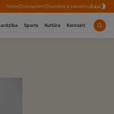
Tūrisms
old.sigulda.lv
Sazināties ar pašvaldību
sardzība
Sports
Kultūra
Kontakti