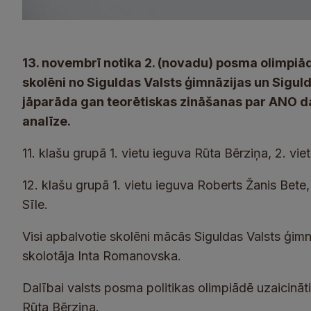
13. novembrī notika 2. (novadu) posma olimpiāde
skolēni no Siguldas Valsts ģimnāzijas un Siguld
jāparāda gan teorētiskas zināšanas par ANO da
analīze.
11. klašu grupā 1. vietu ieguva Rūta Bērziņa, 2. vie
12. klašu grupā 1. vietu ieguva Roberts Žanis Bete,
Sīle.
Visi apbalvotie skolēni mācās Siguldas Valsts ģimn
skolotāja Inta Romanovska.
Dalībai valsts posma politikas olimpiādē uzaicināt
Rūta Bērziņa.