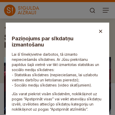
Aktuāli
Siguldiešiem panākumi
Paziņojums par sīkdatņu
kartinga sacensībās
izmantošanu
Lai šī tīmekļvietne darbotos, tā izmanto
nepieciešamās sīkdatnes. Ar Jūsu piekrišanu
papildus šajā vietnē var tikt izmantotas statistikas un
sociālo mediju sīkdatnes:
- Statistikas sīkdatnes (nepieciešamas, lai uzlabotu
vietnes darbību un lietošanas pieredzi);
- Sociālo mediju sīkdatnes (video skatījumiem).
Jūs varat piekrist visām sīkdatnēm, noklikšķinot uz
pogas “Apstiprināt visas” vai veikt atsevišķu sīkdatņu
izvēli, izvēloties attiecīgo sīkdatņu kategoriju un
noklikšķinot uz pogas “Apstiprināt atzīmētās”.