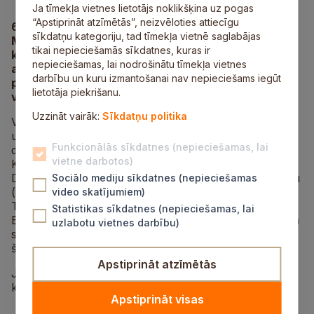
Ja tīmekļa vietnes lietotājs noklikšķina uz pogas
“Apstiprināt atzīmētās”, neizvēloties attiecīgu
​6.maijā Siguldas novada Jaunrades centra
sīkdatņu kategoriju, tad tīmekļa vietnē saglabājas
Motodarbnīcas pulciņš piedalījās pirmajās šā gada
tikai nepieciešamās sīkdatnes, kuras ir
kartinga sezonas sacensības – Latvijas Kartinga
nepieciešamas, lai nodrošinātu tīmekļa vietnes
atklātajā čempionātā un „Pro-Kart” kausa pirmajā
darbību un kuru izmantošanai nav nepieciešams iegūt
posmā Madonas trasē. Skolotāja Dzintara Vilciņa
lietotāja piekrišanu.
vadībā startēja trīs Siguldas kartingi.
Uzzināt vairāk:
Sīkdatņu politika
Visi braucēji startēja atbilstoši tehniskajai sagatavotībai
un iekļuva finālā. Ar SIA „Latvijas Mobilais Telefons”
Funkcionālās sīkdatnes (nepieciešamas, lai
dāvināto jauno kartingu kā pilots startēja Roberts
vietne darbotos)
Klinsons, viņa mehāniķis bija Gints Britiks.
Desmitgadīgais Miķelis Brūka ar mehāniķi Emīlu Brūku
Sociālo mediju sīkdatnes (nepieciešamas
(tēvu) savā kategorijā ieguva piekto vietu.
video skatījumiem)
Trīspadsmitgadīgais Markuss Soste un viņa mehāniķis
Statistikas sīkdatnes (nepieciešamas, lai
Ernests Ādamsons ar pašrocīgi salikto kartingu ieguva
uzlabotu vietnes darbību)
sesto vietu. Siguldas komanda ieguva pirmo pieredzi
šāda līmeņa sacensībās.
Apstiprināt atzīmētās
Jau 20.maijā notiks sacensību otrais posms Sporta
klubā „333” Ropažos.
Apstiprināt visas