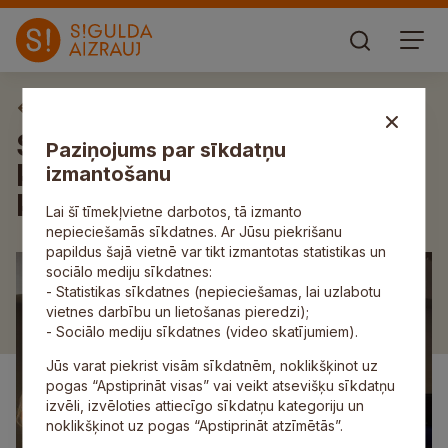
Aktuāli
Siguldas Valsts ģimnāzijas
Paziņojums par sīkdatņu
komandai panākumi
izmantošanu
konkursā „Experiments”
Lai šī tīmekļvietne darbotos, tā izmanto
nepieciešamās sīkdatnes. Ar Jūsu piekrišanu
papildus šajā vietnē var tikt izmantotas statistikas un
sociālo mediju sīkdatnes:
- Statistikas sīkdatnes (nepieciešamas, lai uzlabotu
vietnes darbību un lietošanas pieredzi);
- Sociālo mediju sīkdatnes (video skatījumiem).
Jūs varat piekrist visām sīkdatnēm, noklikšķinot uz
pogas “Apstiprināt visas” vai veikt atsevišķu sīkdatņu
izvēli, izvēloties attiecīgo sīkdatņu kategoriju un
noklikšķinot uz pogas “Apstiprināt atzīmētās”.