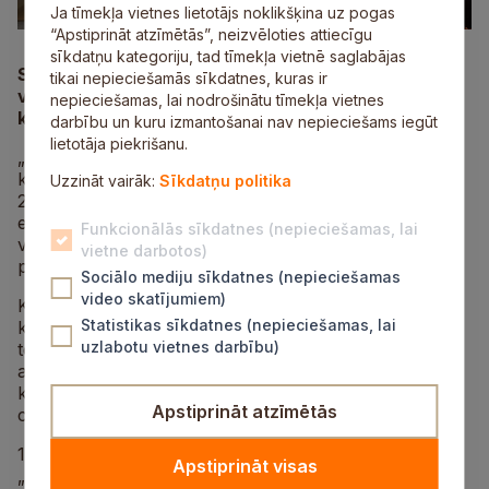
Ja tīmekļa vietnes lietotājs noklikšķina uz pogas
“Apstiprināt atzīmētās”, neizvēloties attiecīgu
sīkdatņu kategoriju, tad tīmekļa vietnē saglabājas
​Siguldas Valsts ģimnāzijas komanda ieguvusi trešo
tikai nepieciešamās sīkdatnes, kuras ir
vietu un bronzas medaļu AS „Latvenergo” rīkotajā
nepieciešamas, lai nodrošinātu tīmekļa vietnes
konkursā „Eksperiments”.
darbību un kuru izmantošanai nav nepieciešams iegūt
lietotāja piekrišanu.
„Eksperiments” ir AS „Latvenergo” erudīcijas
konkurss 8. un 9.klašu skolēniem, kas tiek rīkots jau
Uzzināt vairāk:
Sīkdatņu politika
21 gadu ar mērķi izglītot skolēnus par drošu un
efektīvu elektroenerģijas lietošanu sadzīvē, kā arī
Funkcionālās sīkdatnes (nepieciešamas, lai
veicināt jauniešu profesionālo orientāciju, mudinot
vietne darbotos)
padziļināti apgūt fiziku.
Sociālo mediju sīkdatnes (nepieciešamas
video skatījumiem)
Konkursa laikā jaunieši komandas skolotāja-
Statistikas sīkdatnes (nepieciešamas, lai
konsultanta vadībā padziļināti apgūst fiziku, meklējot
uzlabotu vietnes darbību)
teorijas praktisko pielietojumu. Dalībnieki risina
atraktīvus uzdevumus, ko sagatavojuši eksperti, paši
konkursanti, kā arī sabiedrībā zināmi un talantīgi
Apstiprināt atzīmētās
cilvēki. Sacensība risinās visas Latvijas mērogā.
10.maijā Rīgas reģions ar godu noslēdza
Apstiprināt visas
„Eksperiments” finālu sēriju. Komandas, kuras tajā