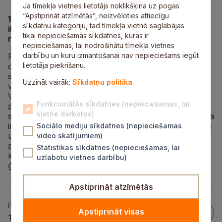
Ja tīmekļa vietnes lietotājs noklikšķina uz pogas
“Apstiprināt atzīmētās”, neizvēloties attiecīgu
17.septembrī Siguldas Valsts ģimnāzijā viesojās
sīkdatņu kategoriju, tad tīmekļa vietnē saglabājas
ilggadējie sadarbības partneri no Vācijas, Tessinas
tikai nepieciešamās sīkdatnes, kuras ir
reģionālās skolas.
nepieciešamas, lai nodrošinātu tīmekļa vietnes
darbību un kuru izmantošanai nav nepieciešams iegūt
Pagājušajā gadā ģimnāzijas pedagogi un skolēni devās
lietotāja piekrišanu.
ciemos uz Tessinu, lai svinētu apaļo 30 gadu
sadarbības jubileju, bet šogad kolēģi no Vācijas
Uzzināt vairāk:
Sīkdatņu politika
viesojas Siguldā. Viesus ar uzrunu sveica Siguldas
Valsts ģimnāzijas direktors Rūdolfs Kalvāns,
Funkcionālās sīkdatnes (nepieciešamas, lai
priecājoties par tik ilgus gadus uzturēto draudzību
vietne darbotos)
skolu starpā, un uzsverot, ka Siguldas Valsts ģimnāzija
ir atvērta starptautiskai sadarbībai, pieredzes apmaiņai
Sociālo mediju sīkdatnes (nepieciešamas
un inovatīvām idejām mācību procesā. Tessinas
video skatījumiem)
pedagogi un skolēni Siguldā viesosies visu nedēļu,
Statistikas sīkdatnes (nepieciešamas, lai
kuras laikā iesaistīsies dažādās Siguldas Valsts
uzlabotu vietnes darbību)
ģimnāzijas sagatavotās aktivitātēs un pasākumos.
Apstiprināt atzīmētās
Publicēts
Apstiprināt visas
17 Sep 2018