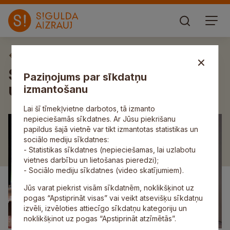
Aktuāli
Siguldas Valsts ģimnāzija
Paziņojums par sīkdatņu
uzņem viesus no Vācijas
izmantošanu
Lai šī tīmekļvietne darbotos, tā izmanto
nepieciešamās sīkdatnes. Ar Jūsu piekrišanu
papildus šajā vietnē var tikt izmantotas statistikas un
sociālo mediju sīkdatnes:
- Statistikas sīkdatnes (nepieciešamas, lai uzlabotu
vietnes darbību un lietošanas pieredzi);
- Sociālo mediju sīkdatnes (video skatījumiem).
Jūs varat piekrist visām sīkdatnēm, noklikšķinot uz
pogas “Apstiprināt visas” vai veikt atsevišķu sīkdatņu
izvēli, izvēloties attiecīgo sīkdatņu kategoriju un
noklikšķinot uz pogas “Apstiprināt atzīmētās”.