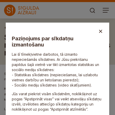
Aktuāli
Siguldas pilsētas kultūras
Paziņojums par sīkdatņu
nams aicina apmeklēt garīgās
izmantošanu
mūzikas koncertu
Lai šī tīmekļvietne darbotos, tā izmanto
nepieciešamās sīkdatnes. Ar Jūsu piekrišanu
papildus šajā vietnē var tikt izmantotas statistikas un
sociālo mediju sīkdatnes:
Svētdien, 8.martā plkt.16.00, Siguldas pilsētas kultūras namā
- Statistikas sīkdatnes (nepieciešamas, lai uzlabotu
notiks Jauniešu kora „Gaismas ceļā” garīgās mūzikas koncerts.
vietnes darbību un lietošanas pieredzi);
- Sociālo mediju sīkdatnes (video skatījumiem).
Koncertā uzstāsies koris „Gaismas ceļā” un Septītās dienas
Jūs varat piekrist visām sīkdatnēm, noklikšķinot uz
adventistu kamerorķestris diriģenta Mārtiņa Subatoviča vadībā,
pogas “Apstiprināt visas” vai veikt atsevišķu sīkdatņu
koncertmeistare Elīna Gaile, solisti – Daina Ābola un Elīze Kūma.
izvēli, izvēloties attiecīgo sīkdatņu kategoriju un
Laipni aicināti visi interesenti. Ieeja ir bez maksas.
noklikšķinot uz pogas “Apstiprināt atzīmētās”.