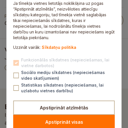
Ja tīmekļa vietnes lietotājs noklikšķina uz pogas
“Apstiprināt atzīmētās”, neizvēloties attiecīgu
sīkdatņu kategoriju, tad tīmekļa vietnē saglabājas
Publicēts
tikai nepieciešamās sīkdatnes, kuras ir
06 Mar 2009
nepieciešamas, lai nodrošinātu tīmekļa vietnes
darbību un kuru izmantošanai nav nepieciešams iegūt
lietotāja piekrišanu.
Uzzināt vairāk:
Sīkdatņu politika
Vai šī informācija bija noderīga?
Jūsu atsauksme palīdzēs mums uzlabot šo vietni
Funkcionālās sīkdatnes (nepieciešamas, lai
vietne darbotos)
V
Jā
Nē
Sociālo mediju sīkdatnes (nepieciešamas
a
m
t
video skatījumiem)
i
ē
o
Statistikas sīkdatnes (nepieciešamas, lai
š
s
v
uzlabotu vietnes darbību)
ī
u
a
Esi pirmais, kurš uzzina!
i
z
r
Apstiprināt atzīmētās
n
l
a
Izvēlies atbilstošu kategoriju un saņem
f
a
m
Apstiprināt visas
aktualitātes un jaunumus savā e-pastā