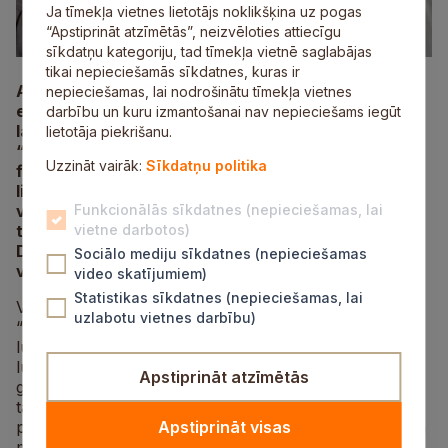
Ja tīmekļa vietnes lietotājs noklikšķina uz pogas
“Apstiprināt atzīmētās”, neizvēloties attiecīgu
sīkdatņu kategoriju, tad tīmekļa vietnē saglabājas
tikai nepieciešamās sīkdatnes, kuras ir
Aicina pavadīt Līgo svētkus Siguldas pilsdrupu
nepieciešamas, lai nodrošinātu tīmekļa vietnes
estrādē, kur 23. jūnijā plkst. 19.00 notiks viena no
darbību un kuru izmantošanai nav nepieciešams iegūt
latviešu iemīļotākajām brīvdabas izrādēm –
lietotāja piekrišanu.
“Skroderdienas Silmačos”. Pēc izrādes kopā ar
Uzzināt vairāk:
Sīkdatņu politika
folkloras kopām “Senleja” un “Putni” tiks iedegts
lielais Jāņu ugunskurs, skanēs līgo dziesmas un
varēs baudīt vasaras saulgriežu burvību. Vakara
Funkcionālās sīkdatnes (nepieciešamas, lai
turpinājumā ikviens aicināts uz zaļumballi kopā ar
vietne darbotos)
Daini Skuteli un Svētku orķestri Jura Kristona
Sociālo mediju sīkdatnes (nepieciešamas
vadībā.
video skatījumiem)
Statistikas sīkdatnes (nepieciešamas, lai
Varam droši apgalvot, ka Rūdolfs Blaumanis, rakstot
uzlabotu vietnes darbību)
“Skroderdienas Silmačos”, pat nenojauta, ka tieši šī
luga kļūs par fenomenu. Latviešiem nav otras tādas
lugas, kas būtu izpelnījusies tik nedalītu mīlestību, ko
Apstiprināt atzīmētās
gan skatītāji, gan aktieri nodod no paaudzes paaudzē,
tādējādi vienojot dažādas paaudzes un radot
piederības un stipru sakņu sajūtu. Ar patiesu cieņu un
Apstiprināt visas
mīlestību pret tradīcijām izrādē tiks meklēts un izcelts