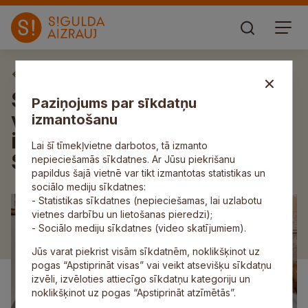
Aktuāli
Siguldas pilsdrupu estrādē
Paziņojums par sīkdatņu
vasaras saulgriežos notiks
izmantošanu
izrāde “Skroderdienas
Lai šī tīmekļvietne darbotos, tā izmanto
Silmačos” un zaļumballe
nepieciešamās sīkdatnes. Ar Jūsu piekrišanu
papildus šajā vietnē var tikt izmantotas statistikas un
sociālo mediju sīkdatnes:
- Statistikas sīkdatnes (nepieciešamas, lai uzlabotu
vietnes darbību un lietošanas pieredzi);
- Sociālo mediju sīkdatnes (video skatījumiem).
Jūs varat piekrist visām sīkdatnēm, noklikšķinot uz
pogas “Apstiprināt visas” vai veikt atsevišķu sīkdatņu
izvēli, izvēloties attiecīgo sīkdatņu kategoriju un
noklikšķinot uz pogas “Apstiprināt atzīmētās”.