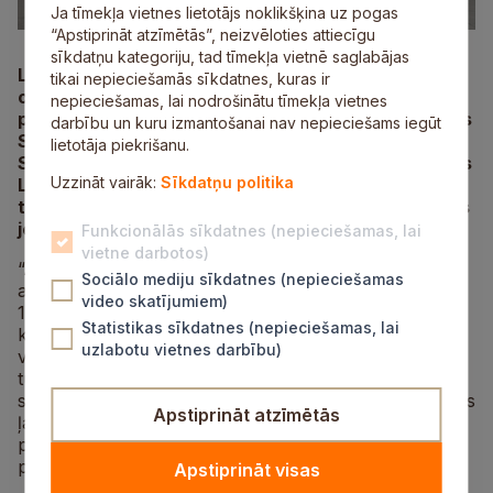
Ja tīmekļa vietnes lietotājs noklikšķina uz pogas
“Apstiprināt atzīmētās”, neizvēloties attiecīgu
sīkdatņu kategoriju, tad tīmekļa vietnē saglabājas
Lai pārrunātu sadarbības jautājumus, trešdien, 9.
tikai nepieciešamās sīkdatnes, kuras ir
oktobrī, Siguldas novadā viesojās ārkārtējais un
nepieciešamas, lai nodrošinātu tīmekļa vietnes
pilnvarotais Azerbaidžānas vēstnieks Latvijā Elnurs
darbību un kuru izmantošanai nav nepieciešams iegūt
Sultanovs (
Elnur Sultanov
). Ar vēstnieku tikās
lietotāja piekrišanu.
Siguldas novada pašvaldības domes priekšsšdētājs
Uzzināt vairāk:
Sīkdatņu politika
Linards Kumskis, Siguldas novada Kultūras un
tūrisma centra direktore Jolanta Borīte un kultūras
jomas speciālisti – Zanda Misiņa un Līva Ziediņa.
Funkcionālās sīkdatnes (nepieciešamas, lai
vietne darbotos)
“Azerbaidžānai un Latvijai ir kopīgs atmodas laiks un
Sociālo mediju sīkdatnes (nepieciešamas
alkas pēc neatkarības un valstiskās pašnoteikšanās
video skatījumiem)
1990. gadu sākumā. Abas valstis lepojas ar bagātu
Statistikas sīkdatnes (nepieciešamas, lai
kultūras mantojumu un daudzveidīgu dabu, kas ir
uzlabotu vietnes darbību)
vērtība ne tikai mūsu iedzīvotājiem, bet arī piesaista
tūristus un ceļotājus no visas pasaules. Sadarbība
starp pašvaldībām var veicināt pieredzes apmaiņu, kas
Apstiprināt atzīmētās
ļaus kopīgi attīstīt izglītības, tūrisma un kultūras
projektus,” atklāj Siguldas novada pašvaldības domes
priekšsēdētājs Linards Kumskis.
Apstiprināt visas