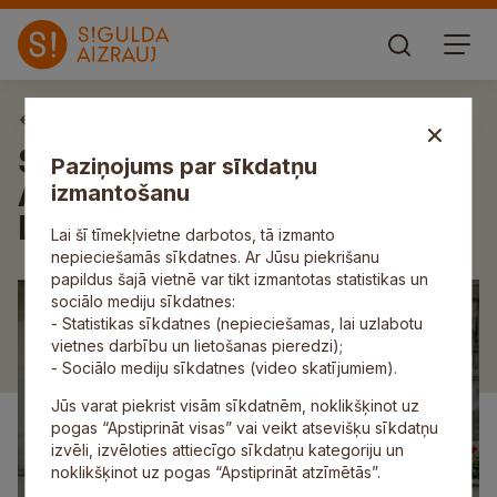
Aktuāli
Siguldas novadā viesojas
Paziņojums par sīkdatņu
Azerbaidžānas vēstnieks
izmantošanu
Latvijā Elnurs Sultanovs
Lai šī tīmekļvietne darbotos, tā izmanto
nepieciešamās sīkdatnes. Ar Jūsu piekrišanu
papildus šajā vietnē var tikt izmantotas statistikas un
sociālo mediju sīkdatnes:
- Statistikas sīkdatnes (nepieciešamas, lai uzlabotu
vietnes darbību un lietošanas pieredzi);
- Sociālo mediju sīkdatnes (video skatījumiem).
Jūs varat piekrist visām sīkdatnēm, noklikšķinot uz
pogas “Apstiprināt visas” vai veikt atsevišķu sīkdatņu
izvēli, izvēloties attiecīgo sīkdatņu kategoriju un
noklikšķinot uz pogas “Apstiprināt atzīmētās”.