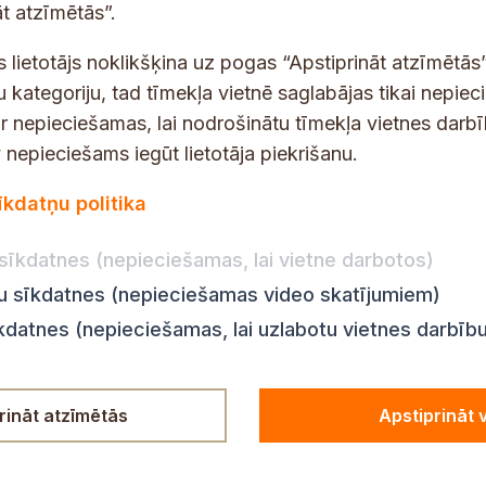
s
t atzīmētās”.
t
s lietotājs noklikšķina uz pogas “Apstiprināt atzīmētās”
s
*
u kategoriju, tad tīmekļa vietnē saglabājas tikai nepie
ir nepieciešamas, lai nodrošinātu tīmekļa vietnes darb
nepieciešams iegūt lietotāja piekrišanu.
dības darba laiks
Par vietni
īkdatņu politika
Vietnes karte
:
8.00–18.00
Privātuma politika
8.00–17.00
sīkdatnes (nepieciešamas, lai vietne darbotos)
Piekļūstamības pazi
:
8.00–17.00
ju sīkdatnes (nepieciešamas video skatījumiem)
Ziņot KNAB
en:
8.00–18.00
īkdatnes (nepieciešamas, lai uzlabotu vietnes darbīb
n:
8.00–14.00
rināt atzīmētās
Apstiprināt 