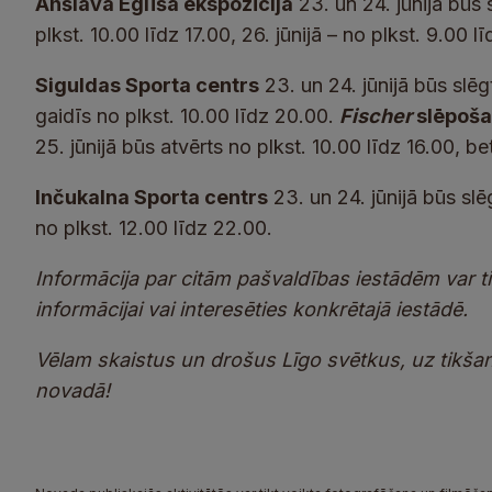
Anšlava Eglīša ekspozīcija
23. un 24. jūnijā būs 
plkst. 10.00 līdz 17.00, 26. jūnijā – no plkst. 9.00 lī
Siguldas Sporta centrs
23. un 24. jūnijā būs slēg
gaidīs no plkst. 10.00 līdz 20.00.
Fischer
slēpoša
25. jūnijā būs atvērts no plkst. 10.00 līdz 16.00, bet
Inčukalna Sporta centrs
23. un 24. jūnijā būs slē
no plkst. 12.00 līdz 22.00.
Informācija par citām pašvaldības iestādēm var tik
informācijai vai interesēties konkrētajā iestādē.
Vēlam skaistus un drošus Līgo svētkus, uz tikš
novadā!