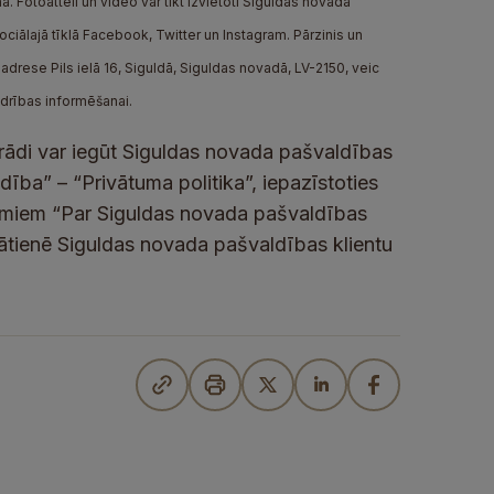
. Fotoattēli un video var tikt izvietoti Siguldas novada
iālajā tīklā Facebook, Twitter un Instagram. Pārzinis un
drese Pils ielā 16, Siguldā, Siguldas novadā, LV-2150, veic
edrības informēšanai.
rādi var iegūt Siguldas novada pašvaldības
ība” – “Privātuma politika”, iepazīstoties
umiem “Par Siguldas novada pašvaldības
lātienē Siguldas novada pašvaldības klientu