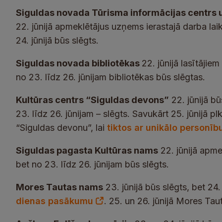
Siguldas novada Tūrisma informācijas centrs 
22. jūnijā apmeklētājus uzņems ierastajā darba laikā
24. jūnijā būs slēgts.
Siguldas novada bibliotēkas
22. jūnijā lasītājie
no 23. līdz 26. jūnijam bibliotēkas būs slēgtas.
Kultūras centrs “Siguldas devons”
22. jūnijā bū
23. līdz 26. jūnijam – slēgts. Savukārt 25. jūnijā pl
“Siguldas devonu”, lai
tiktos ar unikālo personīb
Siguldas pagasta Kultūras nams
22. jūnijā apmek
bet no 23. līdz 26. jūnijam būs slēgts.
Mores Tautas nams
23. jūnijā būs slēgts, bet 24.
dienas pasākumu
. 25. un 26. jūnijā Mores Tau