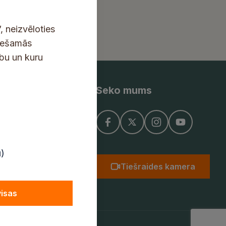
, neizvēloties
ciešamās
ību un kuru
Seko mums
ņojums
u)
Tiešraides kamera
visas