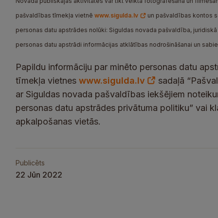
Novada publiskajās aktivitātēs var tikt veikta fotografēšana un filmēšana
pašvaldības tīmekļa vietnē
www.sigulda.lv
un pašvaldības kontos soc
personas datu apstrādes nolūki: Siguldas novada pašvaldība, juridiskā a
personas datu apstrādi informācijas atklātības nodrošināšanai un sabi
Papildu informāciju par minēto personas datu apst
tīmekļa vietnes
www.sigulda.lv
sadaļā “Pašvald
ar Siguldas novada pašvaldības iekšējiem noteik
personas datu apstrādes privātuma politiku” vai k
apkalpošanas vietās.
Publicēts
22 Jūn 2022