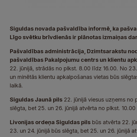
Siguldas novada pašvaldība informē, ka pašval
Līgo svētku brīvdienās ir plānotas izmaiņas dar
Pašvaldības administrācija, Dzimtsarakstu noda
pašvaldības Pakalpojumu centrs un klientu ap
22. jūnijā, strādās no plkst. 8.00 līdz 16.00. No 23
un minētās klientu apkalpošanas vietas būs slēgtas,
laikā.
Siguldas Jaunā pils
22. jūnijā viesus uzņems no pl
slēgta, bet 25. un 26. jūnijā atvērta no plkst. 10.00
Livonijas ordeņa Siguldas pils
būs atvērta 22. jū
23. un 24. jūnijā būs slēgta, bet 25. un 26. jūnijā a