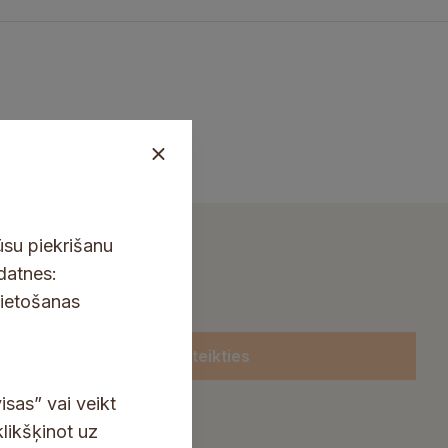
ūsu piekrišanu
kdatnes:
lietošanas
Pieteikties
isas” vai veikt
klikšķinot uz