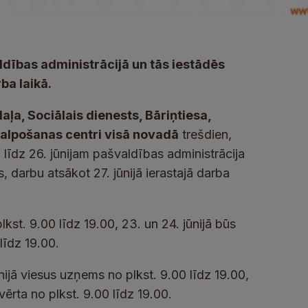
dības administrācijā un tās iestādēs
ba laikā.
ļa, Sociālais dienests, Bāriņtiesa,
kalpošanas centri visā novadā
trešdien,
. līdz 26. jūnijam pašvaldības administrācija
 darbu atsākot 27. jūnijā ierastajā darba
kst. 9.00 līdz 19.00, 23. un 24. jūnijā būs
 līdz 19.00.
nijā viesus uzņems no plkst. 9.00 līdz 19.00,
tvērta no plkst. 9.00 līdz 19.00.