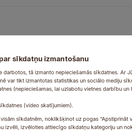
par sīkdatņu izmantošanu
ne darbotos, tā izmanto nepieciešamās sīkdatnes. Ar J
tnē var tikt izmantotas statistikas un sociālo mediju sī
datnes (nepieciešamas, lai uzlabotu vietnes darbību un 
tes un jaunumus savā e-pastā
E
sīkdatnes (video skatījumiem).
-
p
 saņemšanai e-pastā.
t visām sīkdatnēm, noklikšķinot uz pogas “Apstiprināt v
a
u izvēli, izvēloties attiecīgo sīkdatņu kategoriju un no