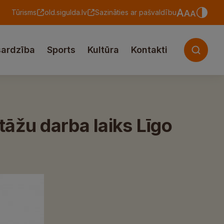
Tūrisms
old.sigulda.lv
Sazināties ar pašvaldību
sardzība
Sports
Kultūra
Kontakti
tāžu darba laiks Līgo