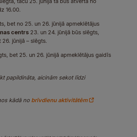
slēgta, taču 25. jūnijā tā būs atvērta no
dz 16.00.
ts, bet no 25. un 26. jūnijā apmeklētājus
nas centrs
23. un 24. jūnijā būs slēgts,
 26. jūnijā – slēgts.
gts, bet 25. un 26. jūnijā apmeklētājus gaidīs
t papildināta, aicinām sekot līdzi
anos kādā no
brīvdienu aktivitātēm