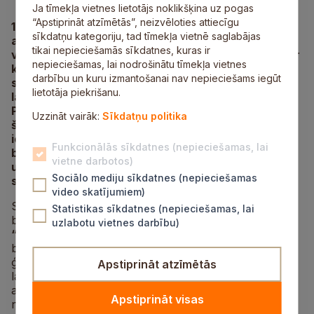
Ja tīmekļa vietnes lietotājs noklikšķina uz pogas
“Apstiprināt atzīmētās”, neizvēloties attiecīgu
18. maijā Inčukalna pamatskolas 1. a un 1. b klases
sīkdatņu kategoriju, tad tīmekļa vietnē saglabājas
audzēkņi piedalījās otrajā lasītprasmes
tikai nepieciešamās sīkdatnes, kuras ir
veicināšanas nodarbībā “Lasi ar suni”, kurā kopā ar
nepieciešamas, lai nodrošinātu tīmekļa vietnes
kanisterapijas suņiem Monu un Stellu no Servisa
darbību un kuru izmantošanai nav nepieciešams iegūt
suņu biedrības “Teodors” un Inčukalna bibliotēku
lietotāja piekrišanu.
lasīja grāmatas un vēstules ķepainajiem draugiem.
Projekts veicina lasītprasmi un lasītprieku, jo bērni
Uzzināt vairāk:
Sīkdatņu politika
šajā laikā lasa suņiem izvēlēto grāmatu vai jau
iepriekš sagatavotu vēstuli. Šī nodarbība palīdz
Funkcionālās sīkdatnes (nepieciešamas, lai
bērniem atvērties, pārvarēt uzstāšanās bailes,
vietne darbotos)
uzlabot lasītprasmi, jo lasot suņiem pazūd
Sociālo mediju sīkdatnes (nepieciešamas
satraukums, un bērniem rodas pozitīvas emocijas.
video skatījumiem)
Siguldas novadā turpinās arī Latvijas Nacionālās
Statistikas sīkdatnes (nepieciešamas, lai
bibliotēkas izstrādātā
lasītveicināšanas programma
uzlabotu vietnes darbību)
“Grāmatu starts”
, kas paredzēta 3–4 gadu jauniem
bērniem. Programma uzrunā un iesaista lasīšanā
ģimenes, rūpējas par pirmsskolas vecuma bērnu
Apstiprināt atzīmētās
lasītprieku, lasītprasmi, izglītību un personības
attīstību, piedāvā izglītojošas, radošas un attīstošas
Apstiprināt visas
nodarbības bibliotēkās. Jūnijā paredzētas divas