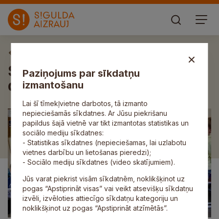
Aktuāli
Siguldas novadā literatūra ir
Paziņojums par sīkdatņu
darbības vārds!
izmantošanu
Lai šī tīmekļvietne darbotos, tā izmanto
nepieciešamās sīkdatnes. Ar Jūsu piekrišanu
papildus šajā vietnē var tikt izmantotas statistikas un
sociālo mediju sīkdatnes:
- Statistikas sīkdatnes (nepieciešamas, lai uzlabotu
vietnes darbību un lietošanas pieredzi);
- Sociālo mediju sīkdatnes (video skatījumiem).
Jūs varat piekrist visām sīkdatnēm, noklikšķinot uz
pogas “Apstiprināt visas” vai veikt atsevišķu sīkdatņu
izvēli, izvēloties attiecīgo sīkdatņu kategoriju un
noklikšķinot uz pogas “Apstiprināt atzīmētās”.