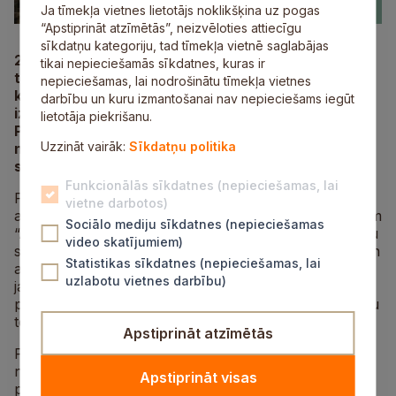
Ja tīmekļa vietnes lietotājs noklikšķina uz pogas
“Apstiprināt atzīmētās”, neizvēloties attiecīgu
sīkdatņu kategoriju, tad tīmekļa vietnē saglabājas
2022. gadā Siguldas novadā piecu mēnešu garumā
tikai nepieciešamās sīkdatnes, kuras ir
tiks realizēta jauniešu programma “Piedzīvo!”,
nepieciešamas, lai nodrošinātu tīmekļa vietnes
kuras mērķis ir palīdzēt sociālā riska pusaudžiem,
darbību un kuru izmantošanai nav nepieciešams iegūt
izmantojot dabas un piedzīvojumu terapiju.
lietotāja piekrišanu.
Programma tiks realizēta, sadarbojoties Siguldas
Uzzināt vairāk:
Sīkdatņu politika
novada pašvaldībai, piedzīvojumu terapijas
speciālistiem un nodibinājumu “R.R. fonds”.
Funkcionālās sīkdatnes (nepieciešamas, lai
Projekts tapis kā turpinājums šī gada rudenī Siguldā
vietne darbotos)
aizsāktajam dabas un piedzīvojumu terapijas projektam
Sociālo mediju sīkdatnes (nepieciešamas
“Adventure Therapy Sigulda”, kura ietvaros divu dienu
video skatījumiem)
starptautiskā konferencē un meistarklasēs pulcējās un
Statistikas sīkdatnes (nepieciešamas, lai
ar pieredzi dalījās eksperti ar mērķi iedzīvināt pasaulē
uzlabotu vietnes darbību)
jau zināmo un dažādu psiholoģisku un emocionālu
problēmu risināšanā veiksmīgi izmantoto piedzīvojumu
terapiju.
Apstiprināt atzīmētās
Pašvaldības sadarbības aicinājumam atsaucās
nodibinājums “R.R. fonds”, kas saskatīja potenciālu ar
Apstiprināt visas
piedzīvojumu terapijas aktivitātēm sniegt palīdzību tā