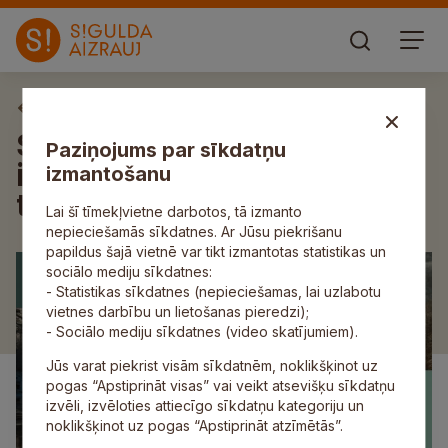
Aktuāli
Siguldas novada jaunieši
Paziņojums par sīkdatņu
iesaistīsies piedzīvojumu
izmantošanu
terapijas programmā
Lai šī tīmekļvietne darbotos, tā izmanto
nepieciešamās sīkdatnes. Ar Jūsu piekrišanu
papildus šajā vietnē var tikt izmantotas statistikas un
sociālo mediju sīkdatnes:
- Statistikas sīkdatnes (nepieciešamas, lai uzlabotu
vietnes darbību un lietošanas pieredzi);
- Sociālo mediju sīkdatnes (video skatījumiem).
Jūs varat piekrist visām sīkdatnēm, noklikšķinot uz
pogas “Apstiprināt visas” vai veikt atsevišķu sīkdatņu
izvēli, izvēloties attiecīgo sīkdatņu kategoriju un
noklikšķinot uz pogas “Apstiprināt atzīmētās”.