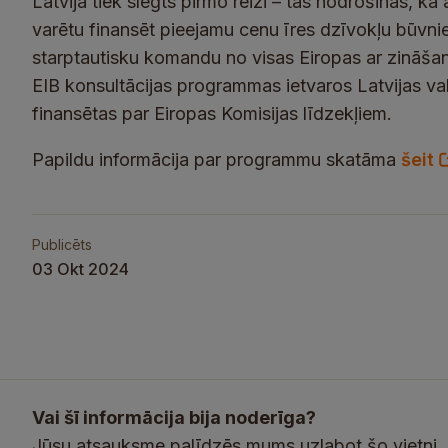
Latvijā tiek slēgts pirmo reizi – tas nodrošinās, ka a
varētu finansēt pieejamu cenu īres dzīvokļu būvnie
starptautisku komandu no visas Eiropas ar zināšan
EIB konsultācijas programmas ietvaros Latvijas val
finansētas par Eiropas Komisijas līdzekļiem.
Papildu informācija par programmu skatāma
šeit
Publicēts
03 Okt 2024
Vai šī informācija bija noderīga?
Jūsu atsauksme palīdzēs mums uzlabot šo vietni