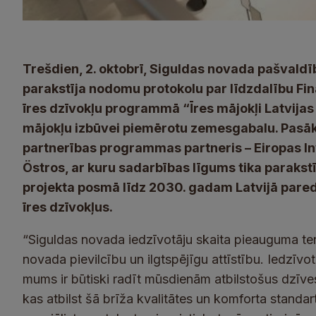
Trešdien, 2. oktobrī, Siguldas novada pašvaldī
parakstīja nodomu protokolu par līdzdalību Fin
īres dzīvokļu programmā “Īres mājokļi Latvijas
mājokļu izbūvei piemērotu zemesgabalu. Pasāku
partnerības programmas partneris – Eiropas I
Östros, ar kuru sadarbības līgums tika parak
projekta posmā līdz 2030. gadam Latvijā pare
īres dzīvokļus.
“Siguldas novada iedzīvotāju skaita pieauguma ten
novada pievilcību un ilgtspējīgu attīstību. Iedzīv
mums ir būtiski radīt mūsdienām atbilstošus dzīves
kas atbilst šā brīža kvalitātes un komforta standar