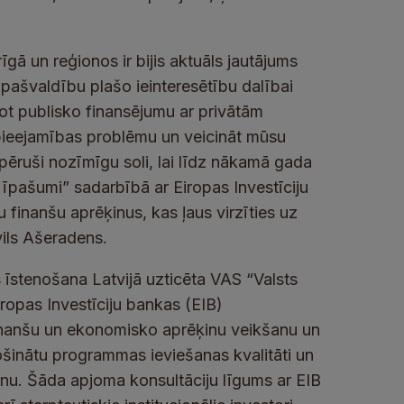
gā un reģionos ir bijis aktuāls jautājums
pašvaldību plašo ieinteresētību dalībai
t publisko finansējumu ar privātām
 pieejamības problēmu un veicināt mūsu
pēruši nozīmīgu soli, lai līdz nākamā gada
īpašumi” sadarbībā ar Eiropas Investīciju
finanšu aprēķinus, kas ļaus virzīties uz
vils Ašeradens.
īstenošana Latvijā uzticēta VAS “Valsts
ropas Investīciju bankas (EIB)
finanšu un ekonomisko aprēķinu veikšanu un
šinātu programmas ieviešanas kvalitāti un
nu. Šāda apjoma konsultāciju līgums ar EIB