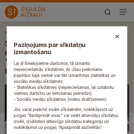
Aktuāli
Siguldas novada bibliotēkas
Paziņojums par sīkdatņu
darbinieces piedalījušās
izmantošanu
“Erasmus+” mācību
Lai šī tīmekļvietne darbotos, tā izmanto
mobilitātē Itālijā
nepieciešamās sīkdatnes. Ar Jūsu piekrišanu
papildus šajā vietnē var tikt izmantotas statistikas un
sociālo mediju sīkdatnes:
- Statistikas sīkdatnes (nepieciešamas, lai uzlabotu
vietnes darbību un lietošanas pieredzi);
- Sociālo mediju sīkdatnes (video skatījumiem).
Jūs varat piekrist visām sīkdatnēm, noklikšķinot uz
pogas “Apstiprināt visas” vai veikt atsevišķu sīkdatņu
izvēli, izvēloties attiecīgo sīkdatņu kategoriju un
noklikšķinot uz pogas “Apstiprināt atzīmētās”.