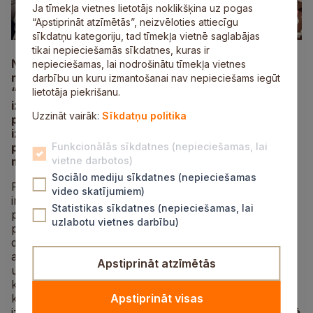
Ja tīmekļa vietnes lietotājs noklikšķina uz pogas
“Apstiprināt atzīmētās”, neizvēloties attiecīgu
sīkdatņu kategoriju, tad tīmekļa vietnē saglabājas
tikai nepieciešamās sīkdatnes, kuras ir
No 25. janvāra līdz 2. februārim trīs Siguldas
nepieciešamas, lai nodrošinātu tīmekļa vietnes
novada bibliotēkas darbinieces piedalījās
darbību un kuru izmantošanai nav nepieciešams iegūt
“Erasmus+” mācību mobilitātes pieaugušo
lietotāja piekrišanu.
izglītības sektorā “Bibliotēkas darbinieku
Uzzināt vairāk:
Sīkdatņu politika
profesionālo kompetenču pilnveide pieaugušo
izglītības, attīstības un jauninājumu veicināšanai”
pilnveides kursos Itālijā, Boloņā. Šī bija jau trešā
Funkcionālās sīkdatnes (nepieciešamas, lai
mobilitāte projekta ietvaros.
vietne darbotos)
Sociālo mediju sīkdatnes (nepieciešamas
Piedaloties kursos “Soft skills and emotional
video skatījumiem)
intelligence” Itālijā, darbinieces uzlaboja savas
Statistikas sīkdatnes (nepieciešamas, lai
prasmes, strādājot multikulturālā vidē, mācoties un
uzlabotu vietnes darbību)
pildot uzdevumus komandās ar dalībniekiem no
dažādām Eiropas valstīm, padziļināti iepazīstoties ar
atbildīgu konfliktu risināšanu, vadības stiliem,
Apstiprināt atzīmētās
uzstāšanos publikas priekšā, pārliecinošu
komunikāciju, emocionālo noturību un neverbālo
komunikāciju. Praktiskās prasmes tika uzlabotas,
Apstiprināt visas
izmantojot grupu vingrinājumus un rīku simulācijas, kā