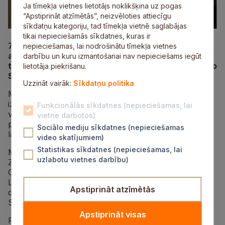
Ja tīmekļa vietnes lietotājs noklikšķina uz pogas
“Apstiprināt atzīmētās”, neizvēloties attiecīgu
sīkdatņu kategoriju, tad tīmekļa vietnē saglabājas
tikai nepieciešamās sīkdatnes, kuras ir
7.
maijā plkst.
13.00 Siguldas novada bibliotēka
nepieciešamas, lai nodrošinātu tīmekļa vietnes
aicina uz tikšanos un sarunu par literatūru un
darbību un kuru izmantošanai nav nepieciešams iegūt
tulkošanu ar atdzejotāju un tulkotāju Mirju Hovilu no
lietotāja piekrišanu.
Somijas. Sarunu vadīs dzejnieks Guntars Godiņš.
Uzzināt vairāk:
Sīkdatņu politika
Mirja Hovila ir tulkotāja, atdzejotāja un izdevēja, kura
izveidojusi izdevniecību “Paperiporo”, kas somu
Funkcionālās sīkdatnes (nepieciešamas, lai
valodā nozīmē “Papīra ziemeļbriedis”. Mirju var dēvēt
vietne darbotos)
par neoficiālo Latvijas vēstnieci Somijā, jo viņa izdod
Sociālo mediju sīkdatnes (nepieciešamas
latviešu autoru darbus somu valodā.
video skatījumiem)
Statistikas sīkdatnes (nepieciešamas, lai
Mirja Hovila tulkojusi Vizmas Belševicas “Billi”, Jura
uzlabotu vietnes darbību)
Zvirgzdiņa bērnu grāmatas, Kārļa Vērdiņa un Guntara
Godiņa dzeju, kā arī Raiņa un Aspazijas saraksti. Viņa
Latvijā viesojusies vairākkārt, visbiežāk saistībā ar
Apstiprināt atzīmētās
darbu – lai tiktos ar rakstniekiem vai strādātu
Starptautiskajā Rakstnieku un tulkotāju mājā.
Apstiprināt visas
Par Latvijas tēla spodrināšanu, popularizēšanu un