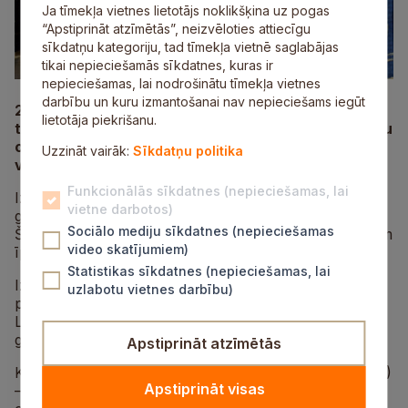
Ja tīmekļa vietnes lietotājs noklikšķina uz pogas
“Apstiprināt atzīmētās”, neizvēloties attiecīgu
sīkdatņu kategoriju, tad tīmekļa vietnē saglabājas
tikai nepieciešamās sīkdatnes, kuras ir
nepieciešamas, lai nodrošinātu tīmekļa vietnes
darbību un kuru izmantošanai nav nepieciešams iegūt
25. oktobrī plkst. 13.00 Siguldas novada bibliotēkā
lietotāja piekrišanu.
tiks atklāta jau ceturtā papīrmākslas un mākslinieku
oriģinālgrāmatu (
artist book
) izstāde “Un atkal zilā
Uzzināt vairāk:
Sīkdatņu politika
vakarā…”.
Funkcionālās sīkdatnes (nepieciešamas, lai
Izstādes vienojošais elements ir papīrs – gan iegādāts,
vietne darbotos)
gan pašu gatavots: šūts, locīts, līmēts un zīmēts.
Sociālo mediju sīkdatnes (nepieciešamas
Šogad ekspozīciju vieno zilā krāsa, kas piešķir darbiem
video skatījumiem)
īpašu noskaņu un vienotību.
Statistikas sīkdatnes (nepieciešamas, lai
Izstādē piedalās Dzērbenes radošās mājas “Memberi”
uzlabotu vietnes darbību)
projekta “Daba Rada” dalībnieces, kā arī vairākas
Latvijas ādas mākslinieces, kuras papīru satiek
grāmatu iesiešanas procesā.
Apstiprināt atzīmētās
Kā viesmāksliniece šogad uzaicināta Janet Sifft (Vācija)
Apstiprināt visas
– papīra māksliniece, pazīstama ar smalkajiem