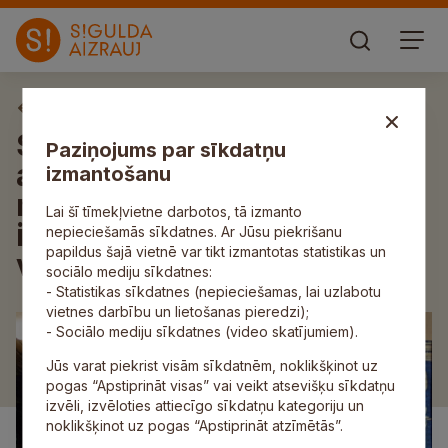
Aktuāli
Siguldas novada bibliotēkā
Paziņojums par sīkdatņu
atklās papīrmākslas un
izmantošanu
mākslinieku oriģinālgrāmatu
Lai šī tīmekļvietne darbotos, tā izmanto
izstādi “Un atkal zilā
nepieciešamās sīkdatnes. Ar Jūsu piekrišanu
papildus šajā vietnē var tikt izmantotas statistikas un
vakarā…”
sociālo mediju sīkdatnes:
- Statistikas sīkdatnes (nepieciešamas, lai uzlabotu
vietnes darbību un lietošanas pieredzi);
- Sociālo mediju sīkdatnes (video skatījumiem).
Jūs varat piekrist visām sīkdatnēm, noklikšķinot uz
pogas “Apstiprināt visas” vai veikt atsevišķu sīkdatņu
izvēli, izvēloties attiecīgo sīkdatņu kategoriju un
noklikšķinot uz pogas “Apstiprināt atzīmētās”.