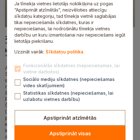
Ja tīmekļa vietnes lietotājs noklikšķina uz pogas
“Apstiprināt atzīmētās”, neizvēloties attiecīgu
sīkdatņu kategoriju, tad tīmekļa vietnē saglabājas
tikai nepieciešamās sīkdatnes, kuras ir
nepieciešamas, lai nodrošinātu tīmekļa vietnes
darbību un kuru izmantošanai nav nepieciešams iegūt
28. novembrī plkst. 19.00 Siguldas koncertzālē
lietotāja piekrišanu.
“Blatais flīģelis” izskanēs Rīgas Saksofonu
kvarteta un akordeonista Artūra Novika koncerts
Uzzināt vairāk:
Sīkdatņu politika
“Pasaulīgs (T)vēriens”.
Funkcionālās sīkdatnes (nepieciešamas, lai
Ar vairāk nekā 33 gadu pastāvēšanas vēsturi, Rīgas
vietne darbotos)
Saksofonu kvartets ir viena no ilglaicīgākajām un
Sociālo mediju sīkdatnes (nepieciešamas
stabilākajām kamermūzikas apvienībām Latvijā, kas
video skatījumiem)
nepārtraukti aktīvi darbojas koncertdzīvē. Tā sastāvā
šobrīd muzicē Aigars Raumanis (soprānsaksofons),
Statistikas sīkdatnes (nepieciešamas, lai
Rūdolfs Pēteris Rubenis (altsaksofons), Ainars
uzlabotu vietnes darbību)
Šablovskis (tenorsaksofons) un Baiba Tilhena
(baritonsaksofons). Akordeonista Artūra Novika
plašais redzesloks un instrumentālā daudzveidība
Apstiprināt atzīmētās
ienesīs programmā jaunas krāsas. Skatītājiem būs
iespēja dzirdēt arī Latvijā reti skanošos instrumentus –
Apstiprināt visas
akordīni un bandoneonu, kas cieši saistīts ar Astora