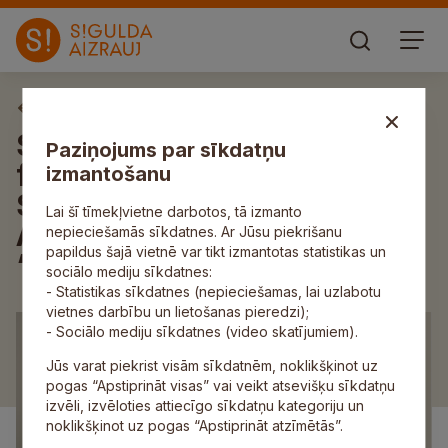
Aktuāli
Siguldas koncertzāle “Baltais
Paziņojums par sīkdatņu
flīģelis” aicina uz Rīgas
izmantošanu
Saksofonu kvarteta un
Lai šī tīmekļvietne darbotos, tā izmanto
Artūra Novika koncertu
nepieciešamās sīkdatnes. Ar Jūsu piekrišanu
papildus šajā vietnē var tikt izmantotas statistikas un
“Pasaulīgs (T)vēriens”
sociālo mediju sīkdatnes:
- Statistikas sīkdatnes (nepieciešamas, lai uzlabotu
vietnes darbību un lietošanas pieredzi);
- Sociālo mediju sīkdatnes (video skatījumiem).
Jūs varat piekrist visām sīkdatnēm, noklikšķinot uz
pogas “Apstiprināt visas” vai veikt atsevišķu sīkdatņu
izvēli, izvēloties attiecīgo sīkdatņu kategoriju un
noklikšķinot uz pogas “Apstiprināt atzīmētās”.