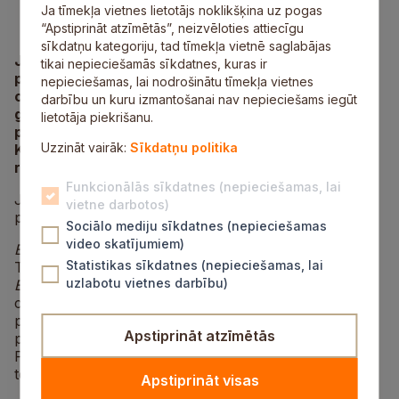
Ja tīmekļa vietnes lietotājs noklikšķina uz pogas
“Apstiprināt atzīmētās”, neizvēloties attiecīgu
sīkdatņu kategoriju, tad tīmekļa vietnē saglabājas
Janvāra beigās Jaunatnes starptautisko
tikai nepieciešamās sīkdatnes, kuras ir
programmu aģentūra Siguldas novada Jaunrades
nepieciešamas, lai nodrošinātu tīmekļa vietnes
centra Jauniešu iniciatīvu centru „Mērķis” arī šajā
darbību un kuru izmantošanai nav nepieciešams iegūt
gadā apstiprināja kā Jaunatnes starptautiskās
lietotāja piekrišanu.
programmas aģentūras administrēto Eiropas
Uzzināt vairāk:
Sīkdatņu politika
Komisijas jaunatnes informācijas tīkla –
Eurodesk
reģionālo koordinatoru.
Funkcionālās sīkdatnes (nepieciešamas, lai
JIC „Mērķis” ir viens no 15 uzvarējušajiem
vietne darbotos)
pretendentiem šajā iepirkuma konkursā.
Sociālo mediju sīkdatnes (nepieciešamas
video skatījumiem)
Eurodesk
ir Eiropas informācijas tīkls jauniešiem.
Statistikas sīkdatnes (nepieciešamas, lai
Tūkstošiem jauniešu visā Eiropā ik gadu izmanto
uzlabotu vietnes darbību)
Eurodesk
, lai meklētu informāciju par studiju, darba,
ceļošanas iespējām Eiropā, arī partnerus saviem
projektiem vai dalībniekus starptautiskiem
Apstiprināt atzīmētās
pasākumiem.
Projekta ietvaros būs arī iespēja iegūt finansējumu
tēmai atbilstošiem jauniešu pasākumiem.
Apstiprināt visas