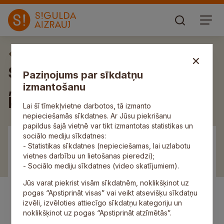
Aktuāli
Siguldas jaunieši –
Paziņojums par sīkdatņu
„Eurodesk” reģionālie
izmantošanu
koordinatori
Lai šī tīmekļvietne darbotos, tā izmanto
nepieciešamās sīkdatnes. Ar Jūsu piekrišanu
papildus šajā vietnē var tikt izmantotas statistikas un
sociālo mediju sīkdatnes:
- Statistikas sīkdatnes (nepieciešamas, lai uzlabotu
vietnes darbību un lietošanas pieredzi);
- Sociālo mediju sīkdatnes (video skatījumiem).
Jūs varat piekrist visām sīkdatnēm, noklikšķinot uz
pogas “Apstiprināt visas” vai veikt atsevišķu sīkdatņu
izvēli, izvēloties attiecīgo sīkdatņu kategoriju un
noklikšķinot uz pogas “Apstiprināt atzīmētās”.