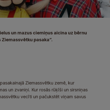
 lielus un mazus ciemiņus aicina uz bērnu
 Ziemassvētku pasaka”.
s pasakainajā Ziemassvētku zemē, kur
s un zvaniņi. Kur rosās rūķīši un sirsniņas
emassvētku vecīti un pačukstēt viņam savus