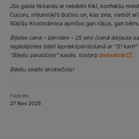
Jūs gaida tikšanās ar nebēdni Kikī, konfekšu mei
Cucuru, mīļumrūķīti Bučiņu un, kas zina, varbūt ar
Rūķīšu Krustmāmiņa apmīļos gan rūķus, gan bērnus
Biļetes cena – bērniem – 25 eiro (cenā iekļauta s
Iegādājoties biļeti iepriekšpārdošanā ar “S! karti”
“Biļešu paradīzes” kasēs, tostarp
tiešsaistē
.
Biļešu skaits ierobežots!
Publicēts
27 Nov 2025