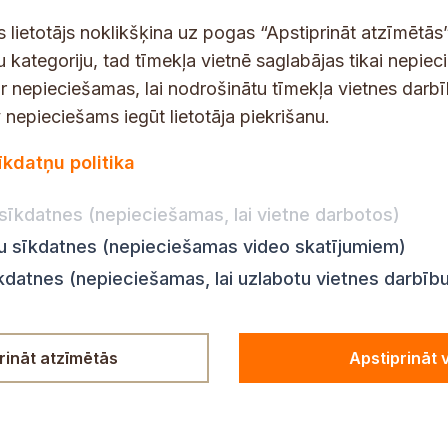
t
s
s lietotājs noklikšķina uz pogas “Apstiprināt atzīmētās”
*
u kategoriju, tad tīmekļa vietnē saglabājas tikai nepie
ir nepieciešamas, lai nodrošinātu tīmekļa vietnes darb
nepieciešams iegūt lietotāja piekrišanu.
dības darba laiks
Par vietni
īkdatņu politika
Vietnes karte
:
8.00–18.00
Privātuma politika
8.00–17.00
sīkdatnes (nepieciešamas, lai vietne darbotos)
Piekļūstamības pazi
:
8.00–17.00
ju sīkdatnes (nepieciešamas video skatījumiem)
Ziņot KNAB
en:
8.00–18.00
īkdatnes (nepieciešamas, lai uzlabotu vietnes darbīb
n:
8.00–14.00
rināt atzīmētās
Apstiprināt 
© Siguldas novada pašvaldība,
2025