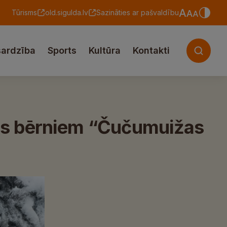
Tūrisms
old.sigulda.lv
Sazināties ar pašvaldību
sardzība
Sports
Kultūra
Kontakti
ums bērniem “Čučumuižas