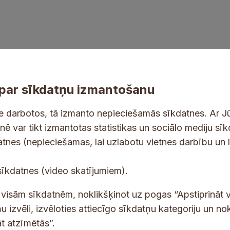
par sīkdatņu izmantošanu
ne darbotos, tā izmanto nepieciešamās sīkdatnes. Ar J
tnē var tikt izmantotas statistikas un sociālo mediju sī
tes un jaunumus savā e-pastā
datnes (nepieciešamas, lai uzlabotu vietnes darbību un 
E
sīkdatnes (video skatījumiem).
-
p
 saņemšanai e-pastā.
t visām sīkdatnēm, noklikšķinot uz pogas “Apstiprināt v
a
u izvēli, izvēloties attiecīgo sīkdatņu kategoriju un no
s
t atzīmētās”.