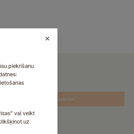
ūsu piekrišanu
kdatnes:
lietošanas
Pieteikties
isas” vai veikt
klikšķinot uz