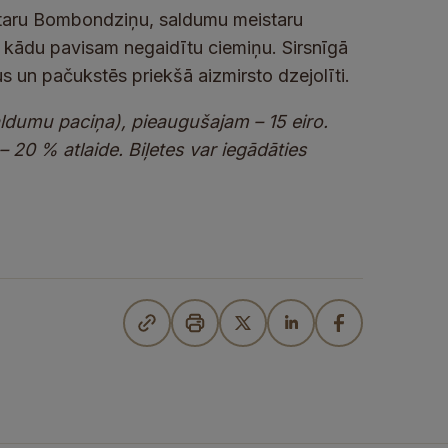
staru Bombondziņu, saldumu meistaru
ī kādu pavisam negaidītu ciemiņu. Sirsnīgā
 un pačukstēs priekšā aizmirsto dzejolīti.
aldumu paciņa), pieaugušajam – 15 eiro.
 – 20 % atlaide. Biļetes var iegādāties