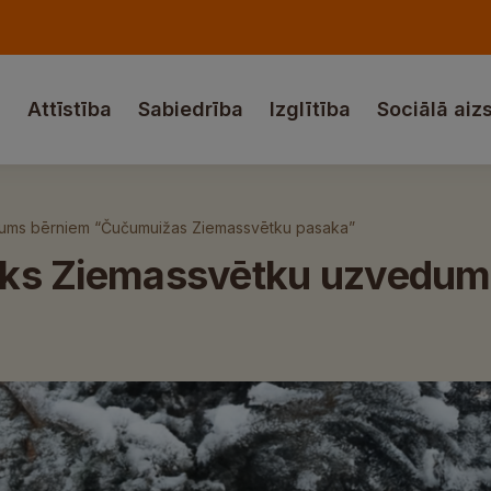
a
Attīstība
Sabiedrība
Izglītība
Sociālā aiz
edums bērniem “Čučumuižas Ziemassvētku pasaka”
notiks Ziemassvētku uzved