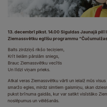
13. decembrī plkst. 14.00 Siguldas Jaunajā pilī
Ziemassvētku eglīšu programmu “Čučumuižas
Balts zirdziņš rikšo teciņiem,
Krīt lielām pārslām sniegs,
Brauc Ziemassvētku vecītis
Un līdzi viņam prieks.
Atkal veras Ziemassvētku vārti un ielaiž mūs visu
smaržo egles, mirdz simtiem gaismiņu, skan dziesma
pukst brīnuma gaidās, kur var satikt visīstāko Zi
noslēpumus un vēlēšanās.