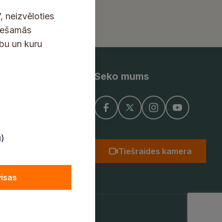
, neizvēloties
ciešamās
ību un kuru
Seko mums
ņojums
u)
Tiešraides kamera
visas