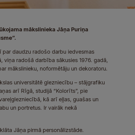
plūkojama mākslinieka Jāņa Puriņa
usme”.
 arī par daudzu radošo darbu iedvesmas
lā, viņa radošā darbība sākusies 1976. gadā,
par mākslinieku, noformētāju un dekoratoru.
as universitātē glezniecību – stājgrafiku
as arī Rīgā, studijā “Kolorīts”, pie
vareļglezniecībā, kā arī eļļas, guašas un
bu un portretus. Ir vairāk nekā
klāta Jāņa pirmā personālizstāde.