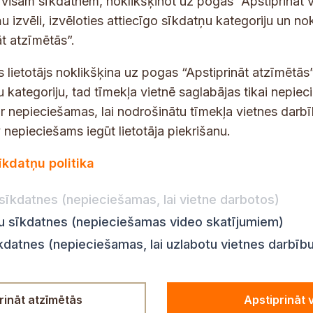
t visām sīkdatnēm, noklikšķinot uz pogas “Apstiprināt v
a
a
u izvēli, izvēloties attiecīgo sīkdatņu kategoriju un no
y
s
t atzīmētās”.
o
t
u
s lietotājs noklikšķina uz pogas “Apstiprināt atzīmētās”
s
t
*
u kategoriju, tad tīmekļa vietnē saglabājas tikai nepie
ir nepieciešamas, lai nodrošinātu tīmekļa vietnes darb
nepieciešams iegūt lietotāja piekrišanu.
dības darba laiks
Par vietni
īkdatņu politika
Vietnes karte
:
8.00–18.00
Privātuma politika
8.00–17.00
sīkdatnes (nepieciešamas, lai vietne darbotos)
Piekļūstamības pazi
:
8.00–17.00
ju sīkdatnes (nepieciešamas video skatījumiem)
Ziņot KNAB
en:
8.00–18.00
īkdatnes (nepieciešamas, lai uzlabotu vietnes darbīb
n:
8.00–14.00
rināt atzīmētās
Apstiprināt 