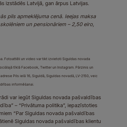
ās izstādēs Latvijā, gan ārpus Latvijas.
nās pils apmeklējuma cenā. Ieejas maksa
, skolēniem un pensionāriem – 2,50 eiro,
.
. Fotoattēli un video var tikt izvietoti Siguldas novada
iālajā tīklā Facebook, Twitter un Instagram. Pārzinis un
drese Pils ielā 16, Siguldā, Siguldas novadā, LV-2150, veic
edrības informēšanai.
rādi var iegūt Siguldas novada pašvaldības
ība” – “Privātuma politika”, iepazīstoties
umiem “Par Siguldas novada pašvaldības
lātienē Siguldas novada pašvaldības klientu