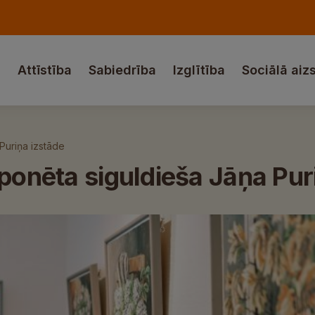
a
Attīstība
Sabiedrība
Izglītība
Sociālā aiz
Puriņa izstāde
sponēta siguldieša Jāņa Pur