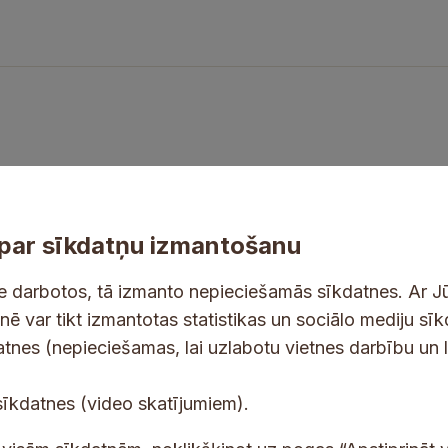
par sīkdatņu izmantošanu
ne darbotos, tā izmanto nepieciešamās sīkdatnes. Ar J
tnē var tikt izmantotas statistikas un sociālo mediju sī
datnes (nepieciešamas, lai uzlabotu vietnes darbību un 
tes un jaunumus savā e-pastā
*
E
sīkdatnes (video skatījumiem).
*
-
L
p
 saņemšanai e-pastā.