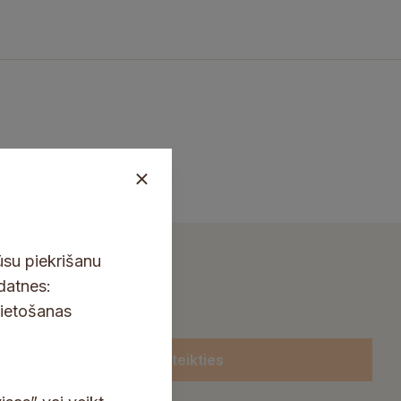
ūsu piekrišanu
kdatnes:
lietošanas
Pieteikties