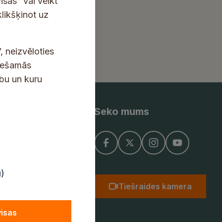
isas” vai veikt
klikšķinot uz
, neizvēloties
ciešamās
ību un kuru
Seko mums
ņojums
u)
Tiešraides kamera
visas