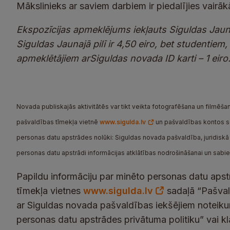
Mākslinieks ar saviem darbiem ir piedalījies vairāk
Ekspozīcijas apmeklējums iekļauts Siguldas Jau
Siguldas Jaunajā pilī ir 4,50 eiro, bet studentiem
apmeklētājiem ar
Siguldas novada ID karti – 1 eiro
Novada publiskajās aktivitātēs var tikt veikta fotografēšana un filmēšana
pašvaldības tīmekļa vietnē
www.sigulda.lv
un pašvaldības kontos soc
personas datu apstrādes nolūki: Siguldas novada pašvaldība, juridiskā a
personas datu apstrādi informācijas atklātības nodrošināšanai un sabi
Papildu informāciju par minēto personas datu apst
tīmekļa vietnes
www.sigulda.lv
sadaļā “Pašvald
ar Siguldas novada pašvaldības iekšējiem noteik
personas datu apstrādes privātuma politiku” vai k