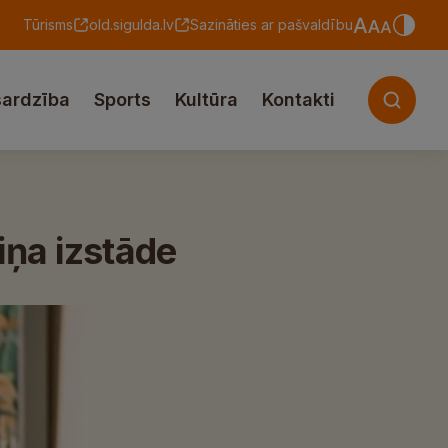
Tūrisms
old.sigulda.lv
Sazināties ar pašvaldību
sardzība
Sports
Kultūra
Kontakti
iņa izstāde