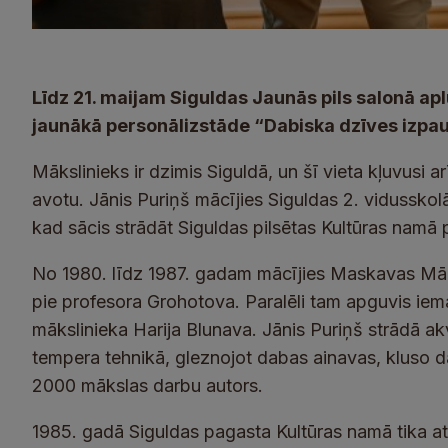
Līdz 21. maijam Siguldas Jaunās pils salonā a
jaunākā personālizstāde “Dabiska dzīves izpa
Mākslinieks ir dzimis Siguldā, un šī vieta kļuvusi
avotu. Jānis Puriņš mācījies Siguldas 2. vidussko
kad sācis strādāt Siguldas pilsētas Kultūras namā 
No 1980. līdz 1987. gadam mācījies Maskavas Māksl
pie profesora Grohotova. Paralēli tam apguvis iemaņ
mākslinieka Harija Blunava. Jānis Puriņš strādā ak
tempera tehnikā, gleznojot dabas ainavas, kluso da
2000 mākslas darbu autors.
1985. gadā Siguldas pagasta Kultūras namā tika at