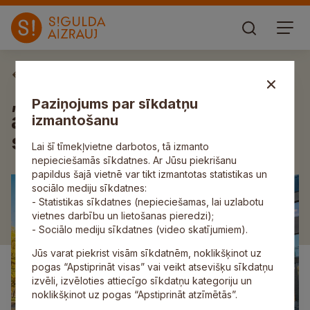
Aktuāli
„Siguldas devons” kopš
Paziņojums par sīkdatņu
atklāšanas pulcējis 10 000
izmantošanu
skatītāju
Lai šī tīmekļvietne darbotos, tā izmanto
nepieciešamās sīkdatnes. Ar Jūsu piekrišanu
papildus šajā vietnē var tikt izmantotas statistikas un
sociālo mediju sīkdatnes:
- Statistikas sīkdatnes (nepieciešamas, lai uzlabotu
vietnes darbību un lietošanas pieredzi);
- Sociālo mediju sīkdatnes (video skatījumiem).
Jūs varat piekrist visām sīkdatnēm, noklikšķinot uz
pogas “Apstiprināt visas” vai veikt atsevišķu sīkdatņu
izvēli, izvēloties attiecīgo sīkdatņu kategoriju un
noklikšķinot uz pogas “Apstiprināt atzīmētās”.