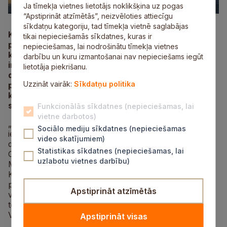
Ja tīmekļa vietnes lietotājs noklikšķina uz pogas
“Apstiprināt atzīmētās”, neizvēloties attiecīgu
sīkdatņu kategoriju, tad tīmekļa vietnē saglabājas
Kopš 2018.gada septembra vidus, kad ar bagātīgu
tikai nepieciešamās sīkdatnes, kuras ir
programmu pēc rekonstrukcijas durvis vēra
nepieciešamas, lai nodrošinātu tīmekļa vietnes
kultūras centrs „Siguldas devons”, aizvadīti ļoti
darbību un kuru izmantošanai nav nepieciešams iegūt
intensīvi četri darba mēneši. Šajā laikā „Siguldas
lietotāja piekrišanu.
devonā” notikuši 18 profesionālās mākslas
Uzzināt vairāk:
Sīkdatņu politika
pasākumi, kā arī 10 Siguldas amatiermākslas
kolektīvu koncerti, kopumā pulcējot turpat 10 000
skatītāju.
Funkcionālās sīkdatnes (nepieciešamas, lai
vietne darbotos)
„Siguldas devonā” ar lielisku sniegumu skatītājus
Sociālo mediju sīkdatnes (nepieciešamas
iepriecināja un iespēju novērtēt izcilo skaņas kvalitāti
video skatījumiem)
deva Raimonds Pauls, Daumants Kalniņš, Katrīna
Statistikas sīkdatnes (nepieciešamas, lai
Gupalo, Andrejs Osokins, Ivo Fomins, Uldis
uzlabotu vietnes darbību)
Marhilevičs, Aija Andrejeva, Guntars Račs un citi.
Kultūras centrā katru mēnesi bija iespēja baudīt
profesionālas teātra izrādes: „Siguldas devonā”
Apstiprināt atzīmētās
viesojās Dailes teātris, Jaunais Rīgas teātris, Liepājas
teātris un Daugavpils teātris, kā arī Sanktpēterburgas
Valsts bērnu baleta teātris ar izrādi „Riekstkodis”.
Apstiprināt visas