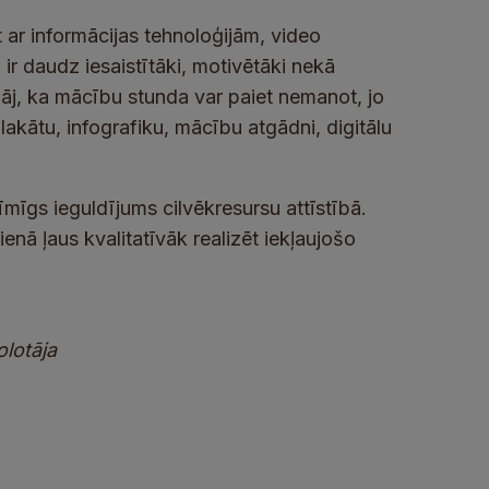
t ar informācijas tehnoloģijām, video
r daudz iesaistītāki, motivētāki nekā
lāj, ka mācību stunda var paiet nemanot, jo
lakātu, infografiku, mācību atgādni, digitālu
īmīgs ieguldījums cilvēkresursu attīstībā.
enā ļaus kvalitatīvāk realizēt iekļaujošo
olotāja