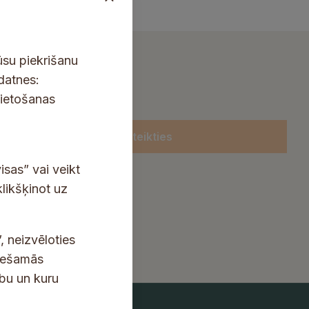
ūsu piekrišanu
kdatnes:
lietošanas
Pieteikties
isas” vai veikt
klikšķinot uz
, neizvēloties
ciešamās
ību un kuru