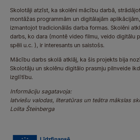
Skolotāji atzīst, ka skolēni mācību darbā, strādājo
montāžas programmām un digitālajām aplikācijām, i
izmantojot tradicionālās darba formas. Skolēni atk
darbs, ko dara (montē video filmu, veido digitālu p
spēli u.c. ), ir interesants un saistošs.
Mācību darbs skolā atklāj, ka šis projekts bija noz
Skolotāju un skolēnu digitālo prasmju pilnveide ikdi
izglītību.
Informāciju sagatavoja:
latviešu valodas, literatūras un teātra mākslas sk
Lolita Šteinberga