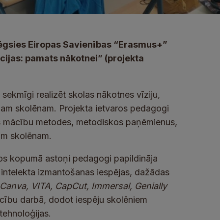
lēgsies Eiropas Savienības “Erasmus+”
ācijas: pamats nākotnei” (projekta
 sekmīgi realizēt skolas nākotnes vīziju,
ienam skolēnam. Projekta ietvaros pedagogi
as mācību metodes, metodiskos paņēmienus,
nam skolēnam.
rsos kopumā astoņi pedagogi papildināja
intelekta izmantošanas iespējas, dažādas
Canva, VITA, CapCut, Immersal, Genially
ācību darbā, dodot iespēju skolēniem
tehnoloģijas.