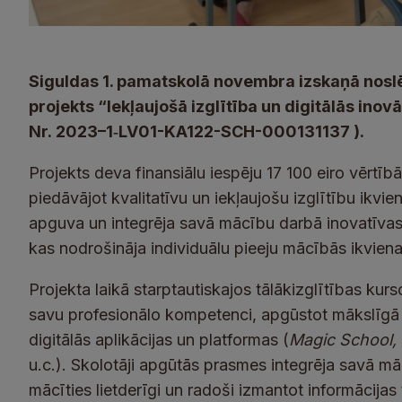
Siguldas 1. pamatskolā novembra izskaņā nos
projekts “Iekļaujošā izglītība un digitālās inov
Nr. 2023–1‑LV01-KA122-SCH-000131137 ).
Projekts deva finansiālu iespēju 17 100 eiro vērtībā
piedāvājot kvalitatīvu un iekļaujošu izglītību ikv
apguva un integrēja savā mācību darbā inovatīv
kas nodrošināja individuālu pieeju mācībās ikvie
Projekta laikā starptautiskajos tālākizglītības ku
savu profesionālo kompetenci, apgūstot mākslīgā 
digitālās aplikācijas un platformas (
Magic School, 
u.c.). Skolotāji apgūtās prasmes integrēja savā m
mācīties lietderīgi un radoši izmantot informācijas 