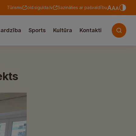
Tūrisms
old.sigulda.lv
Sazināties ar pašvaldību
sardzība
Sports
Kultūra
Kontakti
ekts