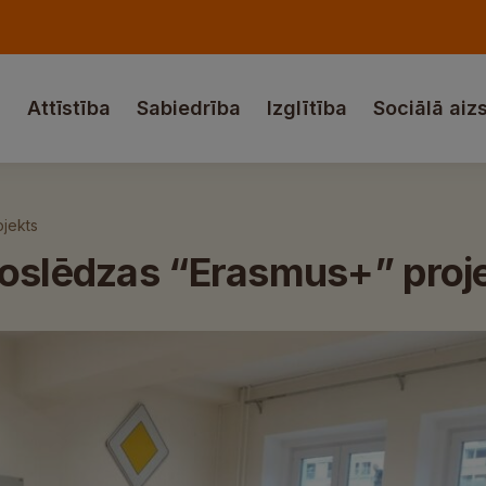
a
Attīstība
Sabiedrība
Izglītība
Sociālā aiz
ojekts
noslēdzas “Erasmus+” proj