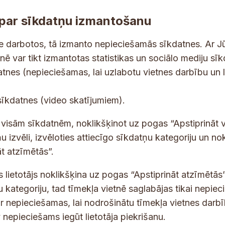
par sīkdatņu izmantošanu
ne darbotos, tā izmanto nepieciešamās sīkdatnes. Ar J
tnē var tikt izmantotas statistikas un sociālo mediju sī
tes un jaunumus savā e-pastā
datnes (nepieciešamas, lai uzlabotu vietnes darbību un 
E
sīkdatnes (video skatījumiem).
-
p
 saņemšanai e-pastā.
t visām sīkdatnēm, noklikšķinot uz pogas “Apstiprināt v
a
u izvēli, izvēloties attiecīgo sīkdatņu kategoriju un no
s
t atzīmētās”.
t
s
s lietotājs noklikšķina uz pogas “Apstiprināt atzīmētās”
*
u kategoriju, tad tīmekļa vietnē saglabājas tikai nepie
ir nepieciešamas, lai nodrošinātu tīmekļa vietnes darb
nepieciešams iegūt lietotāja piekrišanu.