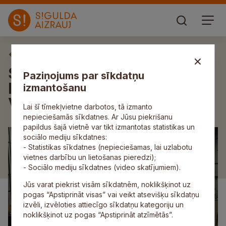
Aktuāli
Siguldā notikusi tikšanās ar
Paziņojums par sīkdatņu
leģendāro mākslinieci Viju
izmantošanu
Vētru
Lai šī tīmekļvietne darbotos, tā izmanto
nepieciešamās sīkdatnes. Ar Jūsu piekrišanu
papildus šajā vietnē var tikt izmantotas statistikas un
sociālo mediju sīkdatnes:
- Statistikas sīkdatnes (nepieciešamas, lai uzlabotu
vietnes darbību un lietošanas pieredzi);
- Sociālo mediju sīkdatnes (video skatījumiem).
Jūs varat piekrist visām sīkdatnēm, noklikšķinot uz
pogas “Apstiprināt visas” vai veikt atsevišķu sīkdatņu
izvēli, izvēloties attiecīgo sīkdatņu kategoriju un
noklikšķinot uz pogas “Apstiprināt atzīmētās”.