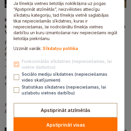
Ja tīmekļa vietnes lietotājs noklikšķina uz pogas
“Apstiprināt atzīmētās”, neizvēloties attiecīgu
sīkdatņu kategoriju, tad tīmekļa vietnē saglabājas
Kultūras centrā
Siguldas devons
pirmdien bija
“
”
tikai nepieciešamās sīkdatnes, kuras ir
klausāmi leģendārās dejotājas un horeogrāfes Vijas
nepieciešamas, lai nodrošinātu tīmekļa vietnes
Vētras simtgades jubilejas dzīves un dejas stāsti.
darbību un kuru izmantošanai nav nepieciešams iegūt
lietotāja piekrišanu.
Paldies māksliniecei par iedvesmojošo sarunu un
Antrai Zūkerei par viņas atvešanu uz Siguldu!
Uzzināt vairāk:
Sīkdatņu politika
Pasākumā uzstājās Siguldas senioru deju kopa
Sniegarozes
un Siguldas pagasta senioru deju kopa
“
”
Funkcionālās sīkdatnes (nepieciešamas, lai
Preilene
.
vietne darbotos)
“
”
Sociālo mediju sīkdatnes (nepieciešamas
Pasākumā izmantoti Vijas Vētras fonda sagatavotie
video skatījumiem)
materiāli.
Statistikas sīkdatnes (nepieciešamas, lai
uzlabotu vietnes darbību)
Foto: Guna Oškalna Vējiņa un Jolantas Borītes
Apstiprināt atzīmētās
personīgais arhīvs
Apstiprināt visas