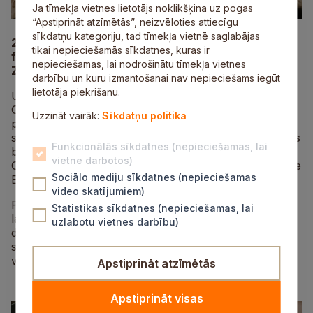
Ja tīmekļa vietnes lietotājs noklikšķina uz pogas
“Apstiprināt atzīmētās”, neizvēloties attiecīgu
sīkdatņu kategoriju, tad tīmekļa vietnē saglabājas
24. marta vakarā Siguldas koncertzālē “Baltais
tikai nepieciešamās sīkdatnes, kuras ir
flīģelis” izskanēja koncertprogramma “Upei pāri.
nepieciešamas, lai nodrošinātu tīmekļa vietnes
Ziedonis un Vācietis”.
darbību un kuru izmantošanai nav nepieciešams iegūt
lietotāja piekrišanu.
Uz vienas skatuves satikās izcilais latviešu aktieris
Gundars Āboliņš un Katrīna Paula Felsberga, kas
Uzzināt vairāk:
Sīkdatņu politika
pelnīti uzskatāma par vienu no daudzsološākajām
savas paaudzes dziedātājam, un spilgtie Lielās mūzikas
Funkcionālās sīkdatnes (nepieciešamas, lai
balvas laureāti – daudzpusīgais sitaminstrumentālists
vietne darbotos)
Guntars Freibergs un temperamentīgā pianiste Agnese
Sociālo mediju sīkdatnes (nepieciešamas
Egliņa.
video skatījumiem)
Programmā bija iekļauta dažādos laikos tapusi dižo
Statistikas sīkdatnes (nepieciešamas, lai
latviešu literātu iedvesmota mūzika ar lielmeistaru
uzlabotu vietnes darbību)
dzejas vārsmas, sirsnīgiem atmiņu stāstiem un
saistošiem fragmentiem no viņu reiz rakstītām
vēstulēm.
Apstiprināt atzīmētās
Apstiprināt visas