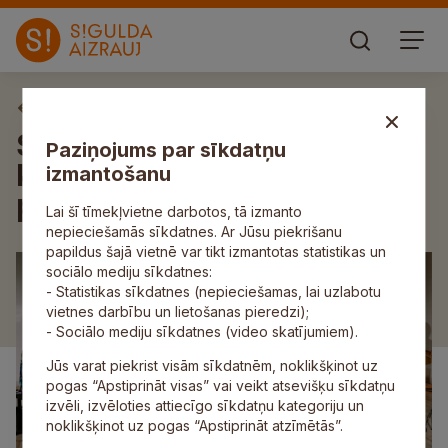
Aktuāli
Siguldā izskanējusi
Paziņojums par sīkdatņu
koncertprogramma “Upei
izmantošanu
pāri. Ziedonis un Vācietis”
Lai šī tīmekļvietne darbotos, tā izmanto
nepieciešamās sīkdatnes. Ar Jūsu piekrišanu
papildus šajā vietnē var tikt izmantotas statistikas un
sociālo mediju sīkdatnes:
- Statistikas sīkdatnes (nepieciešamas, lai uzlabotu
vietnes darbību un lietošanas pieredzi);
- Sociālo mediju sīkdatnes (video skatījumiem).
Jūs varat piekrist visām sīkdatnēm, noklikšķinot uz
pogas “Apstiprināt visas” vai veikt atsevišķu sīkdatņu
izvēli, izvēloties attiecīgo sīkdatņu kategoriju un
noklikšķinot uz pogas “Apstiprināt atzīmētās”.