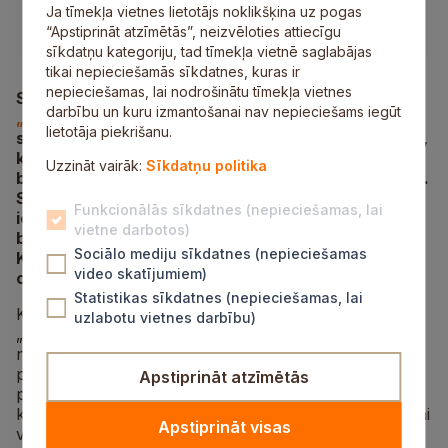
Ja tīmekļa vietnes lietotājs noklikšķina uz pogas
“Apstiprināt atzīmētās”, neizvēloties attiecīgu
sīkdatņu kategoriju, tad tīmekļa vietnē saglabājas
tikai nepieciešamās sīkdatnes, kuras ir
nepieciešamas, lai nodrošinātu tīmekļa vietnes
SIA „Saltavots” informē, ka ir pārtraukta līguma
darbību un kuru izmantošanai nav nepieciešams iegūt
„Kanalizācijas tīklu būvdarbi Siguldas pilsētā”
lietotāja piekrišanu.
saistību izpilde pirms termiņa ar SIA „Būvenergo A”,
kas darbus veica atbilstoši standartiem un
Uzzināt vairāk:
Sīkdatņu politika
būvprojektam, taču neievērojot būvdarbu termiņus.
SIA „Saltavots” vēl šogad atkārtoti uzsāks
Funkcionālās sīkdatnes (nepieciešamas, lai
iepirkuma procedūru, lai noslēgtu līgumu par
vietne darbotos)
būvdarbu turpināšanu Krišjāņa Barona, Meldru,
Sociālo mediju sīkdatnes (nepieciešamas
Kalmju, Mālkalnu, Eduarda Veidenbauma, Kaijas un
video skatījumiem)
citās ielās.
Statistikas sīkdatnes (nepieciešamas, lai
Kanalizācijas tīklu būvdarbi norisinājās projekta
uzlabotu vietnes darbību)
„Ūdenssaimniecības pakalpojumu attīstība Siguldas
notekūdeņu aglomerācijā, V kārta” ietvaros un
projekts jāīsteno līdz 2022.gadam, izveidojot
Apstiprināt atzīmētās
paplašinātu, mūsdienīgu, centralizētu sadzīves
kanalizācijas sistēmu, kuru izmantos 210 iedzīvotāji. Lai
Apstiprināt visas
veiktu kanalizācijas tīklu paplašināšanas būvdarbus,