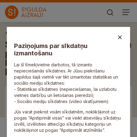
Aktuāli
SIA „Saltavots” pirms termiņa
Paziņojums par sīkdatņu
pārtraucis līgumu par
izmantošanu
kanalizācijas tīklu
Lai šī tīmekļvietne darbotos, tā izmanto
būvdarbiem Siguldā
nepieciešamās sīkdatnes. Ar Jūsu piekrišanu
papildus šajā vietnē var tikt izmantotas statistikas un
sociālo mediju sīkdatnes:
- Statistikas sīkdatnes (nepieciešamas, lai uzlabotu
vietnes darbību un lietošanas pieredzi);
- Sociālo mediju sīkdatnes (video skatījumiem).
Jūs varat piekrist visām sīkdatnēm, noklikšķinot uz
pogas “Apstiprināt visas” vai veikt atsevišķu sīkdatņu
izvēli, izvēloties attiecīgo sīkdatņu kategoriju un
noklikšķinot uz pogas “Apstiprināt atzīmētās”.