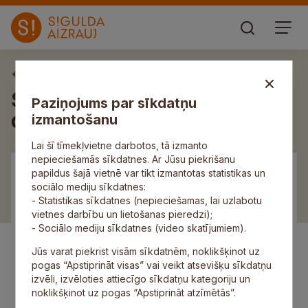
Aktuāli
Sestdien Siguldā — donoru
Paziņojums par sīkdatņu
diena
izmantošanu
Lai šī tīmekļvietne darbotos, tā izmanto
nepieciešamās sīkdatnes. Ar Jūsu piekrišanu
papildus šajā vietnē var tikt izmantotas statistikas un
sociālo mediju sīkdatnes:
- Statistikas sīkdatnes (nepieciešamas, lai uzlabotu
vietnes darbību un lietošanas pieredzi);
- Sociālo mediju sīkdatnes (video skatījumiem).
Jūs varat piekrist visām sīkdatnēm, noklikšķinot uz
pogas “Apstiprināt visas” vai veikt atsevišķu sīkdatņu
izvēli, izvēloties attiecīgo sīkdatņu kategoriju un
noklikšķinot uz pogas “Apstiprināt atzīmētās”.