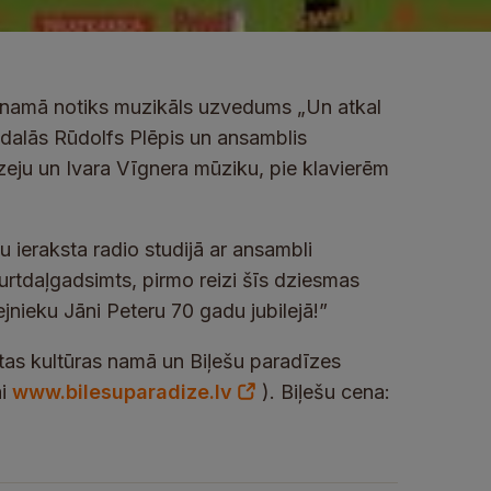
as namā notiks muzikāls uzvedums „Un atkal
iedalās Rūdolfs Plēpis un ansamblis
eju un Ivara Vīgnera mūziku, pie klavierēm
u ieraksta radio studijā ar ansambli
turtdaļgadsimts, pirmo reizi šīs dziesmas
nieku Jāni Peteru 70 gadu jubilejā!”
tas kultūras namā un Biļešu paradīzes
ai
www.bilesuparadize.lv
). Biļešu cena: