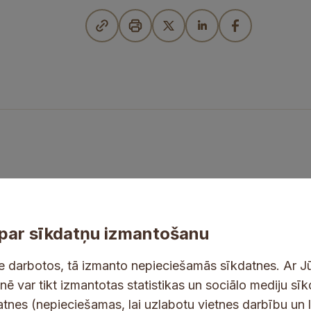
par sīkdatņu izmantošanu
ne darbotos, tā izmanto nepieciešamās sīkdatnes. Ar J
tnē var tikt izmantotas statistikas un sociālo mediju sī
tes un jaunumus savā e-pastā
datnes (nepieciešamas, lai uzlabotu vietnes darbību un 