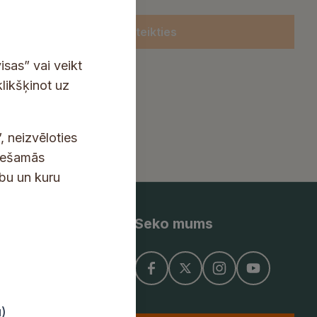
Pieteikties
isas” vai veikt
klikšķinot uz
, neizvēloties
ciešamās
ību un kuru
Seko mums
ņojums
u)