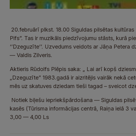
20.februārī plkst. 18.00 Siguldas pilsētas kultūr
Pifs”. Tas ir muzikāls piedzīvojumu stāsts, kurā p
‘’Dzeguzīte’’. Uzvedums veidots ar Jāņa Petera dz
— Valdis Zilveris.
Aktieris Rūdolfs Plēpis saka: „ Lai arī kopš dziesm
„Dzeguzīte” 1983.gadā ir aizritējis vairāk nekā ce
mēs uz skatuves dziedam tieši tagad – sveicot dzej
Notiek biļešu iepriekšpārdošana — Siguldas pilsē
kasēs (Tūrisma informācijas centrā, Raiņa ielā 3 v
3,00 — 4,00 Ls