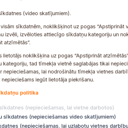
E
sīkdatnes (video skatījumiem).
-
p
 saņemšanai e-pastā.
t visām sīkdatnēm, noklikšķinot uz pogas “Apstiprināt v
a
u izvēli, izvēloties attiecīgo sīkdatņu kategoriju un no
s
t atzīmētās”.
t
s
s lietotājs noklikšķina uz pogas “Apstiprināt atzīmētās”
*
u kategoriju, tad tīmekļa vietnē saglabājas tikai nepie
ir nepieciešamas, lai nodrošinātu tīmekļa vietnes darb
nepieciešams iegūt lietotāja piekrišanu.
dības darba laiks
Par vietni
īkdatņu politika
Vietnes karte
:
8.00–18.00
Privātuma politika
8.00–17.00
sīkdatnes (nepieciešamas, lai vietne darbotos)
Piekļūstamības pazi
:
8.00–17.00
ju sīkdatnes (nepieciešamas video skatījumiem)
Ziņot KNAB
en:
8.00–18.00
īkdatnes (nepieciešamas, lai uzlabotu vietnes darbīb