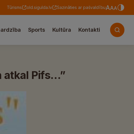
Tūrisms
old.sigulda.lv
Sazināties ar pašvaldību
sardzība
Sports
Kultūra
Kontakti
 atkal Pifs…”