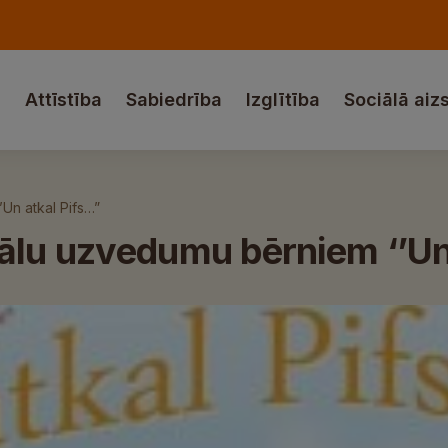
a
Attīstība
Sabiedrība
Izglītība
Sociālā aiz
Un atkal Pifs…”
kālu uzvedumu bērniem ‘’Un