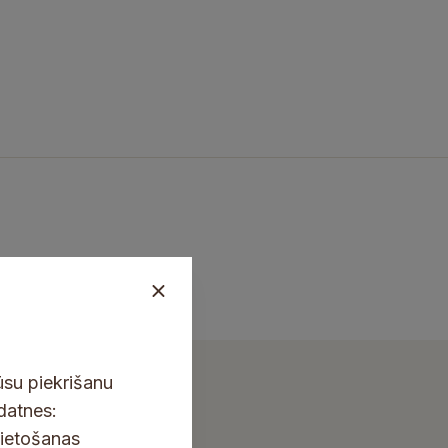
ūsu piekrišanu
kdatnes:
lietošanas