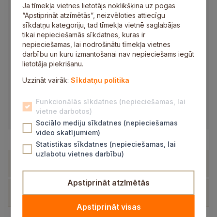
Ja tīmekļa vietnes lietotājs noklikšķina uz pogas
“Apstiprināt atzīmētās”, neizvēloties attiecīgu
sīkdatņu kategoriju, tad tīmekļa vietnē saglabājas
tikai nepieciešamās sīkdatnes, kuras ir
nepieciešamas, lai nodrošinātu tīmekļa vietnes
darbību un kuru izmantošanai nav nepieciešams iegūt
lietotāja piekrišanu.
Lai skatītos video, nepieciešams apstiprināt
sociālo mediju sīkdatnes!
Uzzināt vairāk:
Sīkdatņu politika
Funkcionālās sīkdatnes (nepieciešamas, lai
Atvērt sīkdatņu dialogu
vietne darbotos)
Sociālo mediju sīkdatnes (nepieciešamas
video skatījumiem)
Statistikas sīkdatnes (nepieciešamas, lai
uzlabotu vietnes darbību)
Izskatāmie jautājumi
Apstiprināt atzīmētās
Dokumenti
Apstiprināt visas