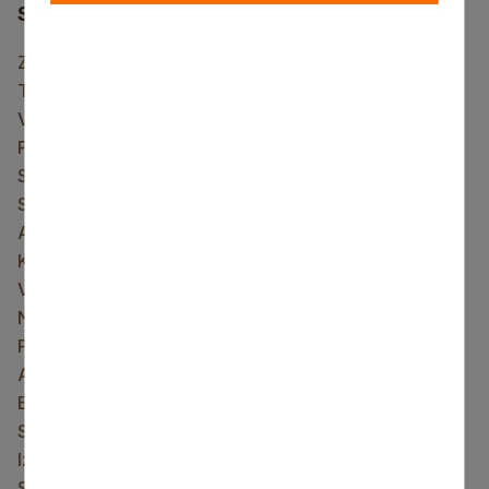
Saistītais saturs
Ziņot KNAB
Tiešraides kamera
Vietnes karte
Privātuma politika
Sīkdatņu lietošana
Sīkdatņu politika
Aktuāli
Kontakti
Vakances
Novads
Pašvaldība
Attīstība
Būvvaldes sēdes 2024. gada novembris
Sabiedrība
Izglītība
Sports