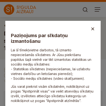
Domes sēdes
Domes 2025. gada 18. decembra
Paziņojums par sīkdatņu
sēde Zinātnes ielā 7, Siguldā, plkst.
izmantošanu
15.00
Lai šī tīmekļvietne darbotos, tā izmanto
nepieciešamās sīkdatnes. Ar Jūsu piekrišanu
papildus šajā vietnē var tikt izmantotas statistikas un
sociālo mediju sīkdatnes:
- Statistikas sīkdatnes (nepieciešamas, lai uzlabotu
18. Dec
vietnes darbību un lietošanas pieredzi);
15:00
- Sociālo mediju sīkdatnes (video skatījumiem).
Zinātnes iela 7, Sigulda
Jūs varat piekrist visām sīkdatnēm, noklikšķinot uz
pogas “Apstiprināt visas” vai veikt atsevišķu sīkdatņu
izvēli, izvēloties attiecīgo sīkdatņu kategoriju un
noklikšķinot uz pogas “Apstiprināt atzīmētās”.