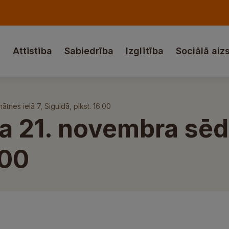
a
Attīstība
Sabiedrība
Izglītība
Sociālā aiz
nes ielā 7, Siguldā, plkst. 16.00
 21. novembra sēde 
.00