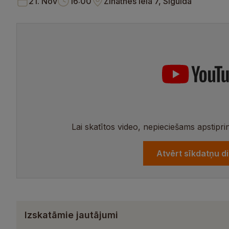
21. Nov
16:00
Zinātnes iela 7, Sigulda
Lai skatītos video, nepieciešams apstipri
Atvērt sīkdatņu d
Izskatāmie jautājumi