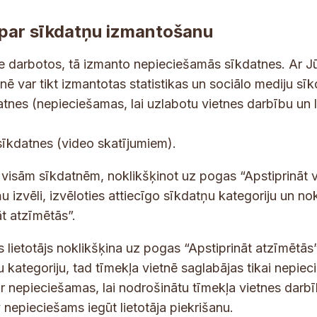
par sīkdatņu izmantošanu
ne darbotos, tā izmanto nepieciešamās sīkdatnes. Ar J
tnē var tikt izmantotas statistikas un sociālo mediju sī
tes un jaunumus savā e-pastā
datnes (nepieciešamas, lai uzlabotu vietnes darbību un 
p
E
sīkdatnes (video skatījumiem).
e
-
r
p
 saņemšanai e-pastā.
t visām sīkdatnēm, noklikšķinot uz pogas “Apstiprināt v
s
a
u izvēli, izvēloties attiecīgo sīkdatņu kategoriju un no
o
s
t atzīmētās”.
n
t
a
s
s lietotājs noklikšķina uz pogas “Apstiprināt atzīmētās”
s
*
u kategoriju, tad tīmekļa vietnē saglabājas tikai nepie
u
ir nepieciešamas, lai nodrošinātu tīmekļa vietnes darb
n
nepieciešams iegūt lietotāja piekrišanu.