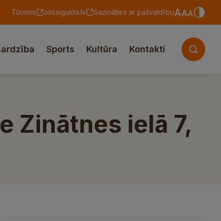
Tūrisms
old.sigulda.lv
Sazināties ar pašvaldību
sardzība
Sports
Kultūra
Kontakti
Zinātnes ielā 7,