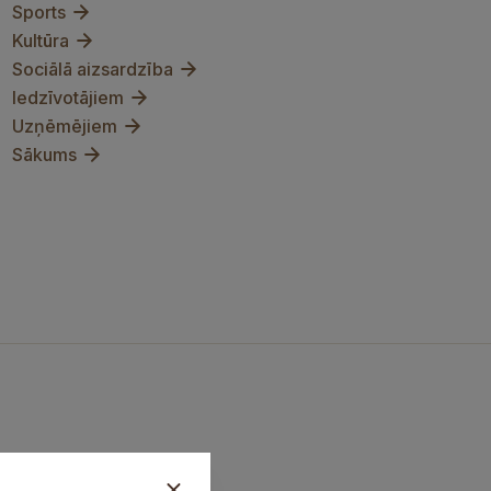
Sports
Kultūra
Sociālā aizsardzība
Iedzīvotājiem
Uzņēmējiem
Sākums