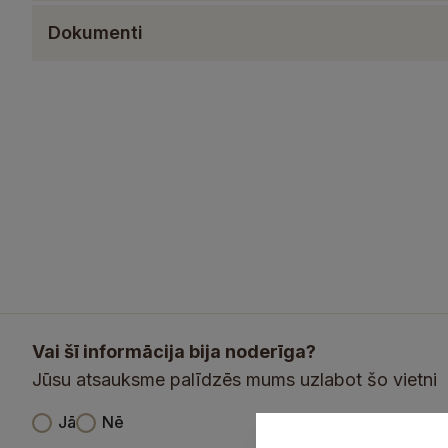
Dokumenti
Vai šī informācija bija noderīga?
Jūsu atsauksme palīdzēs mums uzlabot šo vietni
V
Jā
Nē