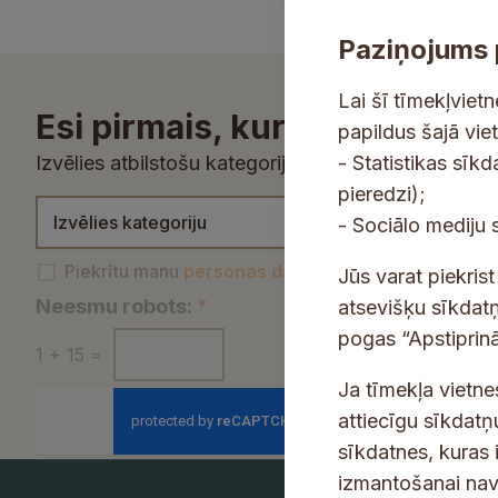
a
t
n
i
o
o
Paziņojums 
š
u
d
ī
z
e
Lai šī tīmekļviet
Esi pirmais, kurš uzzina!
i
l
r
papildus šajā vie
n
a
ī
Izvēlies atbilstošu kategoriju un saņem aktualitā
- Statistikas sīk
f
b
g
pieredzi);
K
o
o
a
- Sociālo mediju 
a
r
t
?
t
P
Piekrītu manu
personas datu apstrādei
un jaunumu
m
?
u
Jūs varat piekris
e
P
i
ā
z
Neesmu robots:
*
atsevišķu sīkdatņ
g
i
e
c
l
pogas “Apstiprinā
1
+
15
=
o
e
k
i
a
r
k
Ja tīmekļa vietne
r
j
b
i
r
attiecīgu sīkdatņ
ī
a
o
j
ī
t
b
sīkdatnes, kuras 
t
a
t
u
i
izmantošanai nav 
?