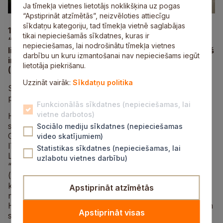
Ja tīmekļa vietnes lietotājs noklikšķina uz pogas
“Apstiprināt atzīmētās”, neizvēloties attiecīgu
sīkdatņu kategoriju, tad tīmekļa vietnē saglabājas
11. septembrī plkst. 18.30 Siguldas kafejnīcā
tikai nepieciešamās sīkdatnes, kuras ir
“Valhalla Lounge”, Pils ielā 8A, notiks cikla “[Ie]nāc
nepieciešamas, lai nodrošinātu tīmekļa vietnes
literatūrā” septembra saruna. Uz to Guntars Godiņš
darbību un kuru izmantošanai nav nepieciešams iegūt
ir aicinājis populāro somu dzejnieci Heli Lāksonenu
lietotāja piekrišanu.
(Heli Pauliina Laaksonen).
Uzzināt vairāk:
Sīkdatņu politika
Sarunu tēmas: valodas, dialekti, dzeja, atdzeja, daba,
putni, dzīvnieki, sūnas un tā tālāk.
Funkcionālās sīkdatnes (nepieciešamas, lai
vietne darbotos)
Heli Lāksonena savus dzejoļus raksta dienvidrietumu
somu valodas dialektā. Latviešu valodā, Guntara
Sociālo mediju sīkdatnes (nepieciešamas
Godiņa atdzejojumā, izmantojot Vidzemes piekrastes
video skatījumiem)
lībisko izloksni, ir iznākušas jau četras Heli
Statistikas sīkdatnes (nepieciešamas, lai
Lāksonenas grāmatas: dzejas izlases pieaugušajiem
uzlabotu vietnes darbību)
“Kad gos smei” (2012) un “Soul. Burkans. Undens”
(2019), bērnu dzejas grāmata “Piec ait kalns” (2013),
kā arī savdabīga dialogu grāmata “Paņēmi manu sirdi
Apstiprināt atzīmētās
no plaukta” (2021), kurā ir 15 Aleksandra Čaka un 15
Heli Lāksonenas atbildes dzejoļi (šī grāmata izdota gan
Apstiprināt visas
somiski, gan latviski).