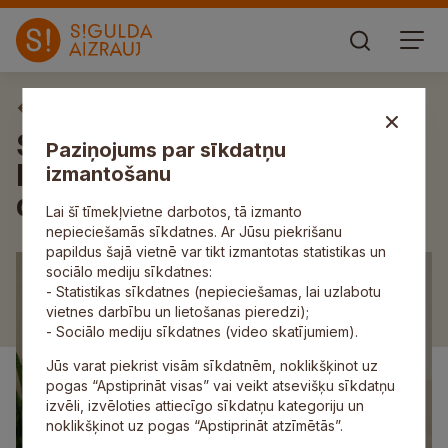
Aktuāli
Sarunu ciklā “[Ie]nāc
Paziņojums par sīkdatņu
literatūrā” viesosies somu
izmantošanu
dzejniece Heli Lāksonena
Lai šī tīmekļvietne darbotos, tā izmanto
nepieciešamās sīkdatnes. Ar Jūsu piekrišanu
papildus šajā vietnē var tikt izmantotas statistikas un
sociālo mediju sīkdatnes:
- Statistikas sīkdatnes (nepieciešamas, lai uzlabotu
vietnes darbību un lietošanas pieredzi);
- Sociālo mediju sīkdatnes (video skatījumiem).
Jūs varat piekrist visām sīkdatnēm, noklikšķinot uz
pogas “Apstiprināt visas” vai veikt atsevišķu sīkdatņu
izvēli, izvēloties attiecīgo sīkdatņu kategoriju un
noklikšķinot uz pogas “Apstiprināt atzīmētās”.