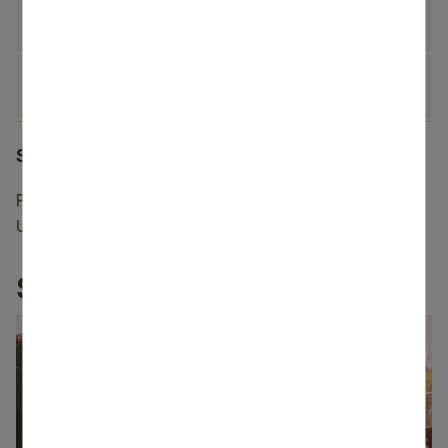
Līdzfinansētās nometnes 2026. gadā
Līdzfinansētās nometnes 2025. gadā
Saistītais saturs
Pašvaldības līdzfinansētas nometnes
Ukrainas un Latvijas bērnu un jauniešu nometnes
Saistītās aktualitātes