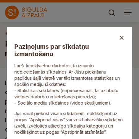
Vasaras nometnes
Pašvaldības līdzfinansētas
Paziņojums par sīkdatņu
nometnes
izmantošanu
Lai šī tīmekļvietne darbotos, tā izmanto
nepieciešamās sīkdatnes. Ar Jūsu piekrišanu
papildus šajā vietnē var tikt izmantotas statistikas un
Ik gadu Siguldas novada pašvaldības
sociālo mediju sīkdatnes:
- Statistikas sīkdatnes (nepieciešamas, lai uzlabotu
organizē bērnu un jauniešu nometņu
vietnes darbību un lietošanas pieredzi);
projektu konkursu. Tā mērķis ir veicināt
- Sociālo mediju sīkdatnes (video skatījumiem).
novada bērnu un jauniešu lietderīga brīvā
Jūs varat piekrist visām sīkdatnēm, noklikšķinot uz
laika pavadīšanu, popularizēt veselīgu
pogas “Apstiprināt visas” vai veikt atsevišķu sīkdatņu
izvēli, izvēloties attiecīgo sīkdatņu kategoriju un
dzīvesveidu un atbalstīt nevalstisko
noklikšķinot uz pogas “Apstiprināt atzīmētās”.
organizāciju un fizisko personu iniciatīvu