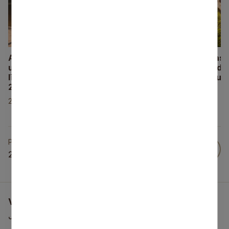
Apstiprināti Siguldas novada bērnu
Ar pašvaldības 
un jauniešu nometņu
īstenos divpads
līdzfinansēšanas projektu konkursa
bērniem un jaun
2026. gada rezultāti
09. aprīlis, 2025
29. aprīlis, 2026
Publicēts
29 Okt 2024
Vai šī informācija bija noderīga?
Jūsu atsauksme palīdzēs mums uzlabot šo vietni