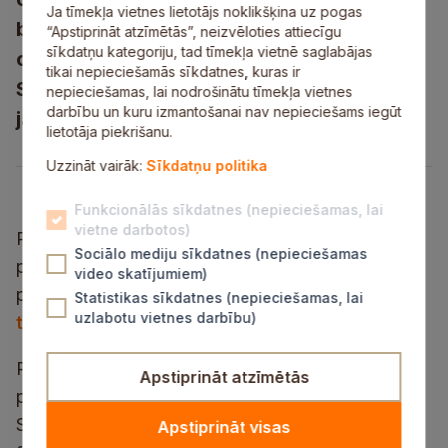
Ja tīmekļa vietnes lietotājs noklikšķina uz pogas
bērnu un jauniešu brīvā laika
“Apstiprināt atzīmētās”, neizvēloties attiecīgu
sīkdatņu kategoriju, tad tīmekļa vietnē saglabājas
organizēšanā. Projekta mērķauditorija ir
tikai nepieciešamās sīkdatnes, kuras ir
Siguldas novadā deklarētie bērni un
nepieciešamas, lai nodrošinātu tīmekļa vietnes
darbību un kuru izmantošanai nav nepieciešams iegūt
jaunieši vecumā no 4 līdz 18 gadiem
lietotāja piekrišanu.
Uzzināt vairāk:
Sīkdatņu politika
Funkcionālās sīkdatnes (nepieciešamas, lai
vietne darbotos)
Plašāka informācija par šajā gadā
Sociālo mediju sīkdatnes (nepieciešamas
plānotajām vasaras nometnēm visā Latvijā
video skatījumiem)
pieejama
Valsts izglītības satura centra
Statistikas sīkdatnes (nepieciešamas, lai
uzlabotu vietnes darbību)
tīmekļa vietnē
.
Projekta pieteikumu var iesniegt personīgi
Apstiprināt atzīmētās
pašvaldības Pakalpojumu centrā, Raiņa ielā 3,
Siguldā, vai nosūtot pa pastu vai elektroniskā
Apstiprināt visas