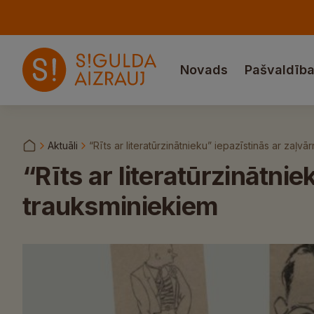
Novads
Pašvaldīb
Aktuāli
“Rīts ar literatūrzinātnieku” iepazīstinās ar zaļv
“Rīts ar literatūrzinātni
trauksminiekiem