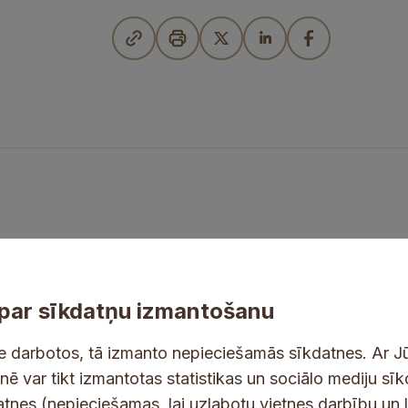
par sīkdatņu izmantošanu
ne darbotos, tā izmanto nepieciešamās sīkdatnes. Ar J
tnē var tikt izmantotas statistikas un sociālo mediju sī
tes un jaunumus savā e-pastā
datnes (nepieciešamas, lai uzlabotu vietnes darbību un 