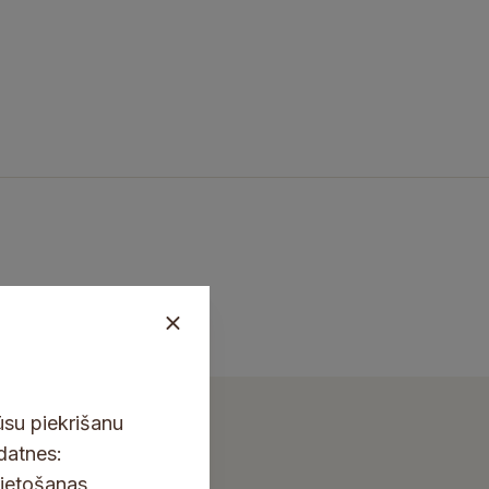
ūsu piekrišanu
kdatnes:
lietošanas