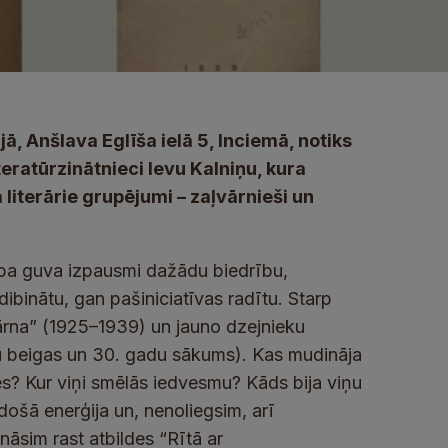
jā, Anšlava Eglīša ielā 5, Inciemā, notiks
iteratūrzinātnieci Ievu Kalniņu, kura
literārie grupējumi – zaļvārnieši un
sība guva izpausmi dažādu biedrību,
 dibinātu, gan pašiniciatīvas radītu. Starp
 vārna” (1925–1939) un jauno dzejnieku
 beigas un 30. gadu sākums). Kas mudināja
es? Kur viņi smēlās iedvesmu? Kāds bija viņu
ošā enerģija un, nenoliegsim, arī
āsim rast atbildes “Rītā ar