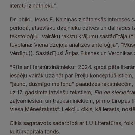
literatūrzinātnieku”.
Dr. philol. Ievas E. Kalniņas zinātniskās intereses s
periodā, atsevišķu dzejnieku dzīves un daiļrades i
tekstoloģiju. Vairāku rakstu krājumu sastādītāja (“
tuvplānā: Viena dzejoļa analīzes antoloģija”, “Mūsdi
Vērdiņu)). Sastādījusi Ārijas Elksnes un Veronikas 
“Rīts ar literatūrzinātnieku” 2024. gadā pēta liter
iespēju vairāk uzzināt par Preiļu konceptuālistiem,
“jauno, dusmīgo meiteņu” paaudzes rakstniecēm, b
uz 17. gadsimta latviešu tekstiem,
Fin de siecle
fra
zaļvārniešiem un trauksminiekiem, pirmo Eiropas lī
Viesa Mēnešraksts”. Lekciju cikls, kā ierasts, noslē
Cikls sagatavots sadarbībā ar LU Literatūras, folkl
kultūrkapitāla fonds.