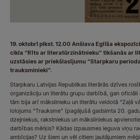
19. oktobrī plkst. 12.00 Anšlava Eglīša ekspozīci
cikla “Rīts ar literatūrzinātnieku” tikšanās ar l
uzstāsies ar priekšlasījumu “Starpkaru perioda 
trauksminieki”.
Starpkaru Latvijas Republikas literārās dzīves ro
organizāciju un literātu grupu darbībā, gan oficiāli
tām bija arī mākslinieku un literātu veidotā “Zaļā
lolojums “Trauksme” (pagājušā gadsimta 20. gadu
dzejniekus, rakstniekus un māksliniekus apvienoti
darbības mērķis? Kādas izpausmes ieguva viņu rad
ambīcijas? Uz šiem un vēl citiem jautājumiem mēģin