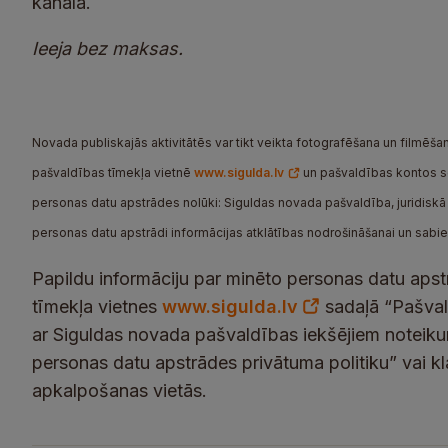
kanālā.
Ieeja bez maksas.
Novada publiskajās aktivitātēs var tikt veikta fotografēšana un filmēšana
pašvaldības tīmekļa vietnē
www.sigulda.lv
un pašvaldības kontos soc
personas datu apstrādes nolūki: Siguldas novada pašvaldība, juridiskā a
personas datu apstrādi informācijas atklātības nodrošināšanai un sabi
Papildu informāciju par minēto personas datu apst
tīmekļa vietnes
www.sigulda.lv
sadaļā “Pašvald
ar Siguldas novada pašvaldības iekšējiem noteik
personas datu apstrādes privātuma politiku” vai k
apkalpošanas vietās.