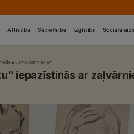
a
Attīstība
Sabiedrība
Izglītība
Sociālā aiz
ārniešiem un trauksminiekiem
eku” iepazīstinās ar zaļvārn