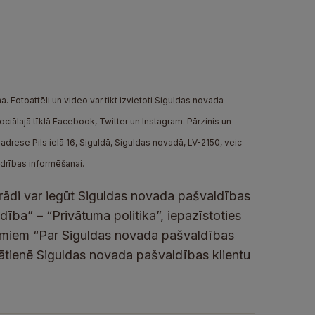
. Fotoattēli un video var tikt izvietoti Siguldas novada
iālajā tīklā Facebook, Twitter un Instagram. Pārzinis un
drese Pils ielā 16, Siguldā, Siguldas novadā, LV-2150, veic
edrības informēšanai.
rādi var iegūt Siguldas novada pašvaldības
ība” – “Privātuma politika”, iepazīstoties
umiem “Par Siguldas novada pašvaldības
lātienē Siguldas novada pašvaldības klientu