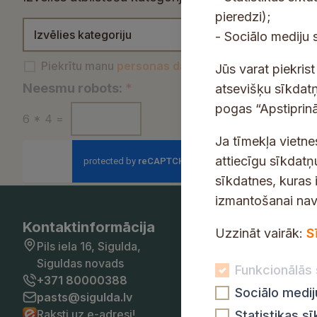
f
t
ā
pieredzi);
m
p
K
o
o
c
- Sociālo mediju 
a
e
a
r
i
n
r
t
P
Piekrītu manu
personas datu apstrādei
un jaunumu
m
j
Jūs varat piekris
u
s
e
i
ā
a
Neesmu robots:
*
atsevišķu sīkdatņ
d
o
g
e
c
V
pogas “Apstiprinā
a
n
6
*
4
=
o
k
i
a
t
a
r
Ja tīmekļa vietne
r
j
i
u
s
i
attiecīgu sīkdatņ
ī
a
m
u
d
j
t
b
sīkdatnes, kuras 
ē
n
a
a
u
i
izmantošanai nav 
s
t
*
m
j
Kontaktinformācija
Pašval
u
Uzzināt vairāk:
S
a
a
Pils iela 16, Sigulda,
Pirmdien
d
n
n
Siguldas novads
Otrdien:
Funkcionālās 
a
u
o
+371 80000388
Trešdien
t
Sociālo medi
p
d
pasts@sigulda.lv
Ceturtdi
u
e
Raksti uz e-adresi!
e
Statistikas s