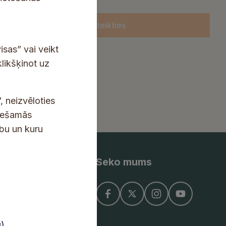
Pieteikties
isas” vai veikt
klikšķinot uz
, neizvēloties
ciešamās
ību un kuru
Seko mums
ņojums
u)