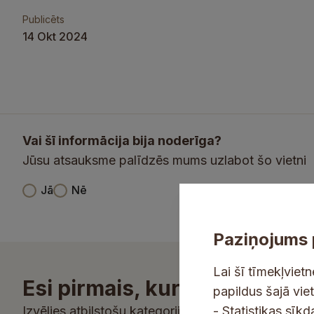
Publicēts
14 Okt 2024
Vai šī informācija bija noderīga?
Jūsu atsauksme palīdzēs mums uzlabot šo vietni
V
Jā
Nē
a
m
i
i
ē
n
Paziņojums 
š
s
f
ī
V
o
Lai šī tīmekļviet
Esi pirmais, kurš uzzina!
i
a
r
papildus šajā vie
n
i
m
Izvēlies atbilstošu kategoriju un saņem aktualitā
- Statistikas sīk