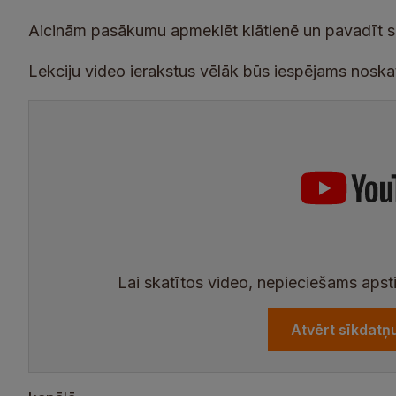
Aicinām pasākumu apmeklēt klātienē un pavadīt se
Lekciju video ierakstus vēlāk būs iespējams noskat
Lai skatītos video, nepieciešams apsti
Atvērt sīkdatņ